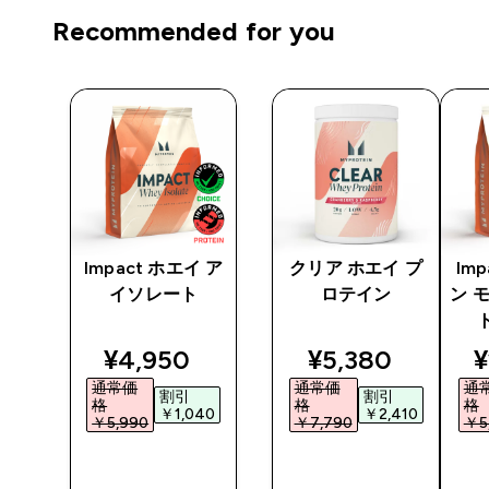
Recommended for you
 プ
Impact ホエイ ア
クリア ホエイ プ
Im
イソレート
ロテイン
ン 
ted price
discounted price
discounted pri
d
¥4,950‎
¥5,380‎
¥
通常価
通常価
通
割引
割引
格
格
格
5‎
￥1,040‎
￥2,410‎
￥5,990‎
￥7,790‎
￥5,
今すぐ購
今すぐ購
入
入