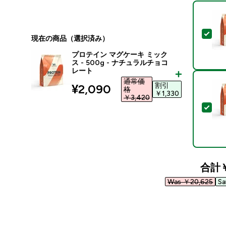
この
現在の商品（選択済み）
プロテイン マグケーキ ミック
ス - 500g - ナチュラルチョコ
レート
通常価
割引
discounted price
¥2,090‎
格
￥1,330‎
￥3,420‎
この
合計
￥
Was ￥20,625‎
Sa