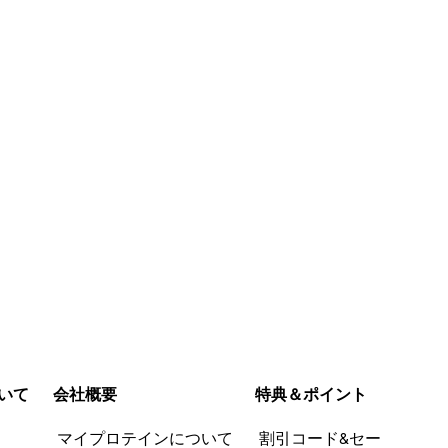
800w 30
」直前くらいの
ョコ味を買いましたが、甘さも
ちりでした
0Wで1分チンす
しっかりありチョコ風味の蒸し
続きを読む
続きを読む
なります。（個
パンみたいで美味しいです。 飽
きない味だと思います。 水加減
ンチ）とココア
や溶く材料を変えたらどんな仕
参考にならなか
参考になっ
参考にならなか
参考にな
て食べるのが毎
上がりになるのか、色々試した
った (0)
た (0)
った (0)
た (1)
れ
いです。 販売されたら必ず買い
報告する
報告する
で、再販熱望し
たいです！
たので、チョコ
に復活してほし
してます。
いて
会社概要
特典＆ポイント
品
マイプロテインについて
割引コード&セー