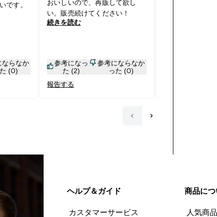
おいしいので、再販して欲し
いです。
「シャバシャバ
い。販売続けてください！
状態でレンジ60
続きを読む
続きを読む
るといい感じに
人的所感です） そこにピーナッ
ツバター（クラ
にならなか
参考になっ
参考にならなか
参考になっ
パウダーをかけ
た (0)
た (2)
った (0)
た (2)
朝の楽しみです。 最近在庫切
報告する
報告する
が続いているの
てます。 ソルテッドキャラメル
の味も好きだっ
レート味と一緒
いです。お待ち
ヘルプ＆ガイド
商品につ
カスタマーサービス
人気商