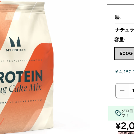
味:
容量:
500G
￥4,180
ゾロ目
フ！
disc
¥2,0