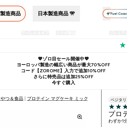
パ製造商品
日本製造商品 🎌
Fuel Coa
イン食品
アパレル＆ギア
コラボ商品
セット商品
プレミア
プリメント submenu
Enter プロテイン食品 submenu
Enter アパレル＆ギア submenu
Enter コラボ商品 submen
⌄
⌄
⌄
料
公式LINE追加で最新お得情報をゲット
公式アプリはこちら
💙ゾロ目セール開催中💙
ヨーロッパ製造の幅広い商品が最大70%OFF
コード【ZOROME】入力で追加10%OFF
さらに特売品は追加25%OFF
今すぐ購入
おやつ＆食品
プロテイン マグケーキ ミックス
ベジタリ
4.38 out 
プロ
わずか1