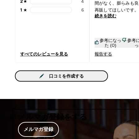
2
★
4
間がなく、膨らみも良
2 stars rating 4 reviews
1
★
6
再販してほしいです。
1 stars rating 6 reviews
続きを読む
参考になっ
参考
た (0)
っ
すべてのレビューを見る
報告する
口コミを作成する
メルマガ登録をする
メルマガ登録