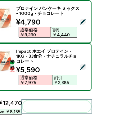
プロテイン パンケーキ ミックス
- 1000g - チョコレート
discounted price
¥4,790‎
商品を選択 - プロテイン パンケーキ ミックス - 1000g - チ
通常価格
割引
￥9,230‎
￥4,440‎
Impact ホエイ プロテイン -
1KG - 33食分 - ナチュラルチョ
コレート
商品を選択 - Impact ホエイ プロテイン - 1KG - 33食分 -
discounted price
¥5,590‎
通常価格
割引
￥7,975‎
￥2,385‎
12,470‎
まとめてカートに入れる
ve ￥8,155‎