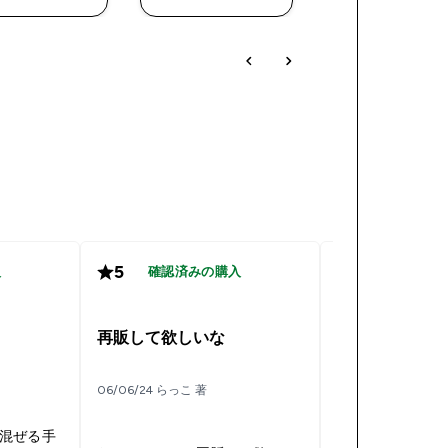
5
5
入
確認済みの購入
確認済み
再販希望！！
再販して欲しいな
23/05/24 ふうか 著
06/06/24 らっこ 著
味が大好きで毎
います。 指定の水の量にはこだ
混ぜる手
わらず、粉に水