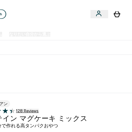
ch
ム
なりたい自分から選ぶ
クリアランスセール
日本製造商品
u
Enter プレミアム submenu
Enter なりたい自分から選ぶ submenu
En
⌄
⌄
⌄
欧州スポーツ栄養No.1ブランド*
アン
128 ＋件の口コミ
128 Reviews
of 5 stars
テイン マグケーキ ミックス
分で作れる高タンパクおやつ