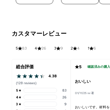
カスタマーレビュー
5
83
4
26
3
9
2
4
1
6
総合評価
5
確認済みの購
4.38
4.38 out of 5 stars
おいしい
(128 reviews)
5
★
83
5 stars rating 83 reviews
01/11/25 vv 著
4
★
26
4 stars rating 26 reviews
3
★
9
3 stars rating 9 reviews
おいしいです。材料を