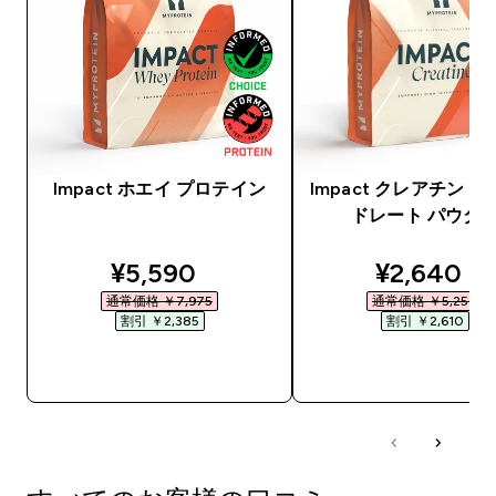
Impact ホエイ プロテイン
Impact クレアチン 
ドレート パウダ
discounted price
discounte
¥5,590‎
¥2,640‎
通常価格 ￥7,975‎
通常価格 ￥5,250‎
割引 ￥2,385‎
割引 ￥2,610‎
今すぐ購入
今すぐ購入