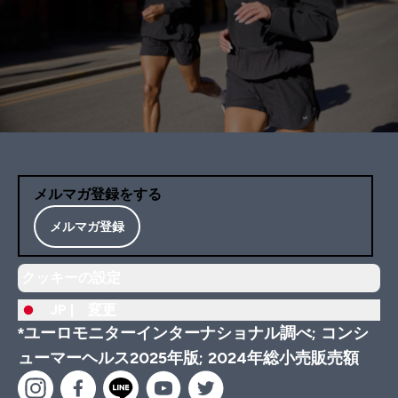
メルマガ登録をする
メルマガ登録
クッキーの設定
JP |
変更
*ユーロモニターインターナショナル調べ; コンシ
ューマーヘルス2025年版; 2024年総小売販売額