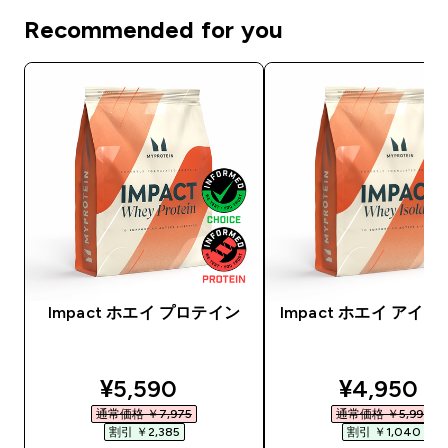
Recommended for you
Impact ホエイ プロテイン
Impact ホエイ アイ
discounted price
discounte
¥5,590‎
¥4,950‎
通常価格 ￥7,975‎
通常価格 ￥5,990‎
割引 ￥2,385‎
割引 ￥1,040‎