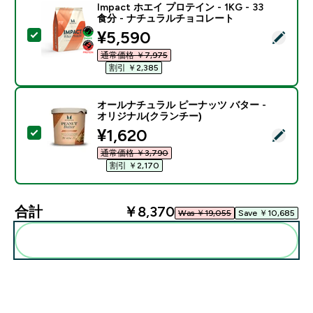
Impact ホエイ プロテイン - 1KG - 33
食分 - ナチュラルチョコレート
discounted price
¥5,590‎
この商品を選択 - Impact ホエイ プロテイン - 1KG 
通常価格 ￥7,975‎
割引 ￥2,385‎
オールナチュラル ピーナッツ バター -
オリジナル(クランチー)
discounted price
¥1,620‎
この商品を選択 - オールナチュラル ピーナッツ バター 
通常価格 ￥3,790‎
割引 ￥2,170‎
合計
￥8,370‎
Was ￥19,055‎
Save ￥10,685‎
まとめてカートに入れる