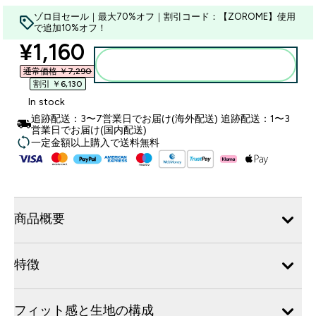
ゾロ目セール｜最大70%オフ｜割引コード：【ZOROME】使用
で追加10%オフ！
discounted price
¥1,160‎
カートに入れる
通常価格 ￥7,290‎
割引 ￥6,130‎
In stock
追跡配送：3〜7営業日でお届け(海外配送) 追跡配送：1〜3
営業日でお届け(国内配送)
一定金額以上購入で送料無料
商品概要
特徴
フィット感と生地の構成