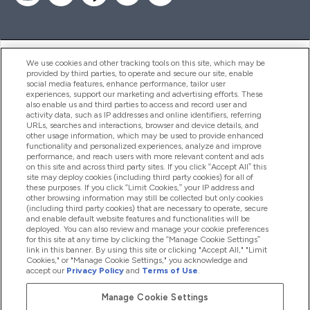
ヘルプ＆ガイド
We use cookies and other tracking tools on this site, which may be
provided by third parties, to operate and secure our site, enable
social media features, enhance performance, tailor user
experiences, support our marketing and advertising efforts. These
also enable us and third parties to access and record user and
商品について
activity data, such as IP addresses and online identifiers, referring
URLs, searches and interactions, browser and device details, and
other usage information, which may be used to provide enhanced
functionality and personalized experiences, analyze and improve
会社概要
performance, and reach users with more relevant content and ads
on this site and across third party sites. If you click “Accept All” this
site may deploy cookies (including third party cookies) for all of
these purposes. If you click “Limit Cookies,” your IP address and
特典＆ポイント
other browsing information may still be collected but only cookies
(including third party cookies) that are necessary to operate, secure
and enable default website features and functionalities will be
deployed. You can also review and manage your cookie preferences
for this site at any time by clicking the “Manage Cookie Settings”
2026 The Hut.com Ltd
link in this banner. By using this site or clicking "Accept All," "Limit
Cookies," or "Manage Cookie Settings," you acknowledge and
accept our
Privacy Policy
and
Terms of Use
.
Manage Cookie Settings