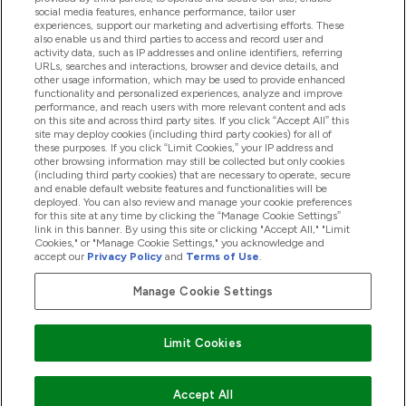
social media features, enhance performance, tailor user
experiences, support our marketing and advertising efforts. These
also enable us and third parties to access and record user and
商品について
activity data, such as IP addresses and online identifiers, referring
URLs, searches and interactions, browser and device details, and
other usage information, which may be used to provide enhanced
functionality and personalized experiences, analyze and improve
会社概要
performance, and reach users with more relevant content and ads
on this site and across third party sites. If you click “Accept All” this
site may deploy cookies (including third party cookies) for all of
these purposes. If you click “Limit Cookies,” your IP address and
特典＆ポイント
other browsing information may still be collected but only cookies
(including third party cookies) that are necessary to operate, secure
and enable default website features and functionalities will be
deployed. You can also review and manage your cookie preferences
for this site at any time by clicking the “Manage Cookie Settings”
2026 The Hut.com Ltd
link in this banner. By using this site or clicking "Accept All," "Limit
Cookies," or "Manage Cookie Settings," you acknowledge and
accept our
Privacy Policy
and
Terms of Use
.
Manage Cookie Settings
Pay with
Limit Cookies
Accept All