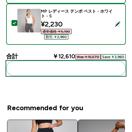
MP レディース テンポ ベスト - ホワイ
ト - S
discounted price
¥2,230‎
この商品を選択 - MP レディース テンポ ベスト - ホワイ
通常価格 ￥5,190‎
割引 ￥2,960‎
合計
￥12,610‎
Was ￥15,570‎
Save ￥2,960‎
まとめてカートに入れる
Recommended for you