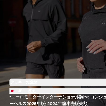
クッキーの設定
JP |
変更
*ユーロモニターインターナショナル調べ; コンシ
ーヘルス2025年版; 2024年総小売販売額