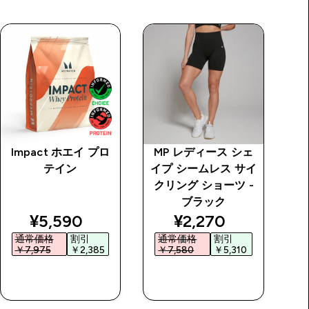
Impact ホエイ プロ
MP レディース シェ
M
テイン
イプ シームレス サイ
シ
クリング ショーツ -
シ
ブラック
discounted price
discounted price
¥5,590‎
¥2,270‎
通常価格
割引
通常価格
割引
￥7,975‎
￥2,385‎
￥7,580‎
￥5,310‎
￥
今すぐ購入
今すぐ購入