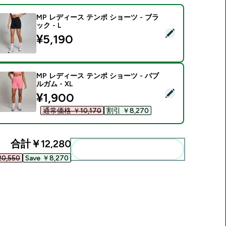
MP レディース テンポ ショーツ - ブラ
ック - L
この商品を選択 - MP レディース テンポ ショーツ - ブラック - 
¥5,190‎
MP レディース テンポ ショーツ - バブ
ルガム - XL
この商品を選択 - MP レディース テンポ ショーツ - バブルガム -
discounted price
¥1,900‎
通常価格 ￥10,170‎
割引 ￥8,270‎
合計
￥12,280‎
まとめてカートに入れる
0,550‎
Save ￥8,270‎