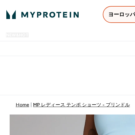
ヨーロッ
NEW&HOT
プロテイン
アミノ酸
サプリメント
プロテ
Enter NEW&HOT submenu
Enter プロテイン submenu
Enter アミノ酸 submenu
Enter サ
⌄
⌄
⌄
⌄
12,000円以上購入で送料無
Home
MP レディース テンポ ショーツ - ブリンドル