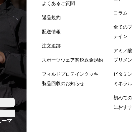
よくあるご質問
コラム
返品規約
全ての
配送情報
テイン
注文追跡
アミノ
スポーツウェア関税返金規約
プリメ
フィルドプロテインクッキー
ビタミ
製品回収のお知らせ
ミネラ
初めて
におす
ューマ