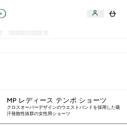
ch
ム
なりたい自分から選ぶ
クリアランスセール
日本製造商品
u
Enter プレミアム submenu
Enter なりたい自分から選ぶ submenu
En
⌄
⌄
⌄
欧州スポーツ栄養No.1ブランド*
MP レディース テンポ ショーツ
クロスオーバーデザインのウエストバンドを採用した吸
汗発散性抜群の女性用ショーツ