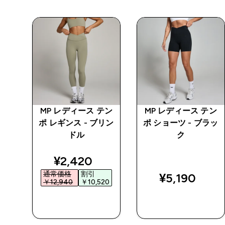
テン
MP レディース テン
MP レディース テン
ョー
ポ レギンス - ブリン
ポ ショーツ - ブラッ
ドル
ク
ed price
discounted price
¥2,420‎
通常価格
割引
¥5,190‎
0‎
￥12,940‎
￥10,520‎
今すぐ購入
今すぐ購入