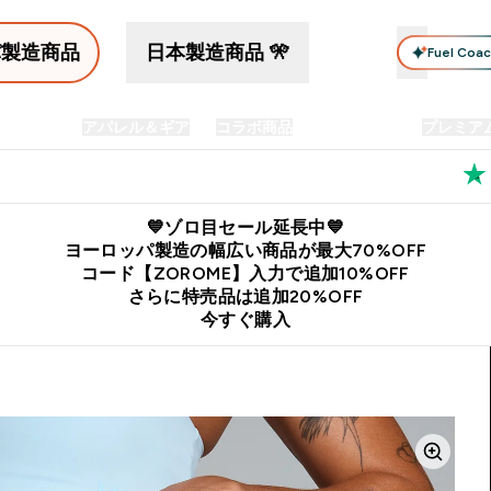
パ製造商品
日本製造商品 🎌
Fuel Coa
イン食品
アパレル＆ギア
コラボ商品
セット商品
プレミア
プリメント submenu
Enter プロテイン食品 submenu
Enter アパレル＆ギア submenu
Enter コラボ商品 submen
⌄
⌄
⌄
料
公式LINE追加で最新お得情報をゲット
公式アプリはこちら
💙ゾロ目セール延長中💙
ヨーロッパ製造の幅広い商品が最大70%OFF
コード【ZOROME】入力で追加10%OFF
さらに特売品は追加20%OFF
今すぐ購入