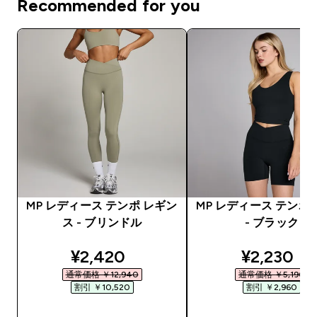
Recommended for you
MP レディース テンポ レギン
MP レディース テンポ
ス - ブリンドル
- ブラック
discounted price
discounte
¥2,420‎
¥2,230‎
通常価格 ￥12,940‎
通常価格 ￥5,190‎
割引 ￥10,520‎
割引 ￥2,960‎
今すぐ購入
今すぐ購入