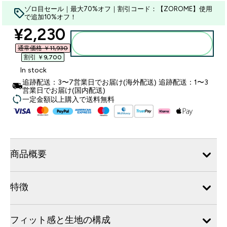
ゾロ目セール｜最大70%オフ｜割引コード：【ZOROME】使用
で追加10%オフ！
discounted price
¥2,230‎
カートに入れる
通常価格 ￥11,930‎
割引 ￥9,700‎
In stock
追跡配送：3〜7営業日でお届け(海外配送) 追跡配送：1〜3
営業日でお届け(国内配送)
一定金額以上購入で送料無料
商品概要
特徴
フィット感と生地の構成