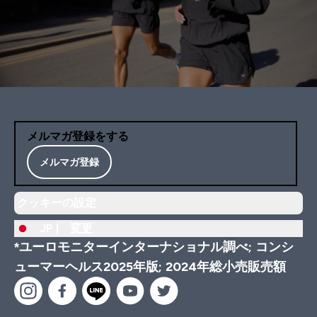
メルマガ登録をする
メルマガ登録
クッキーの設定
JP |
変更
*ユーロモニターインターナショナル調べ; コンシ
ューマーヘルス2025年版; 2024年総小売販売額