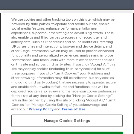
ヘルプ＆ガイド
We use cookies and other tracking tools on this site, which may be
provided by third parties, to operate and secure our site, enable
social media features, enhance performance, tailor user
experiences, support our marketing and advertising efforts. These
also enable us and third parties to access and record user and
商品について
activity data, such as IP addresses and online identifiers, referring
URLs, searches and interactions, browser and device details, and
other usage information, which may be used to provide enhanced
functionality and personalized experiences, analyze and improve
会社概要
performance, and reach users with more relevant content and ads
on this site and across third party sites. If you click “Accept All” this
site may deploy cookies (including third party cookies) for all of
these purposes. If you click “Limit Cookies,” your IP address and
特典＆ポイント
other browsing information may still be collected but only cookies
(including third party cookies) that are necessary to operate, secure
and enable default website features and functionalities will be
deployed. You can also review and manage your cookie preferences
for this site at any time by clicking the “Manage Cookie Settings”
2026 The Hut.com Ltd
link in this banner. By using this site or clicking "Accept All," "Limit
Cookies," or "Manage Cookie Settings," you acknowledge and
accept our
Privacy Policy
and
Terms of Use
.
Manage Cookie Settings
Pay with