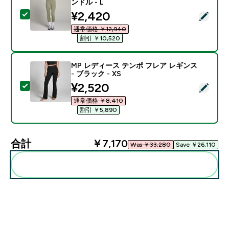
ンドル - L
discounted price
¥2,420‎
この商品を選択 - MP レディース テンポ レギンス - ブリ
通常価格 ￥12,940‎
割引 ￥10,520‎
MP レディース テンポ フレア レギンス
- ブラック - XS
discounted price
¥2,520‎
この商品を選択 - MP レディース テンポ フレア レギンス 
通常価格 ￥8,410‎
割引 ￥5,890‎
合計
￥7,170‎
Was ￥33,280‎
Save ￥26,110‎
まとめてカートに入れる