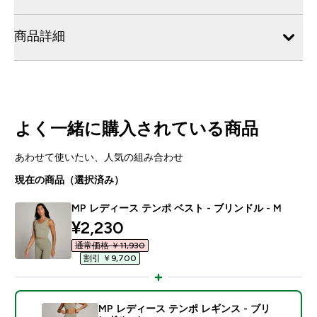
商品詳細
よく一緒に購入されている商品
あわせて使いたい、人気の組み合わせ
現在の商品（選択済み）
MP レディース テンポ ベスト - ブリンドル - M
discounted price
¥2,230‎
通常価格 ￥11,930‎
割引 ￥9,700‎
MP レディース テンポ レギンス - ブリ