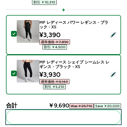
割引 ￥10,310‎
MP レディース パワー レギンス - ブラ
ック - XS
discounted price
¥3,390‎
この商品を選択 - MP レディース パワー レギンス - ブラ
通常価格 ￥7,890‎
割引 ￥4,500‎
MP レディース シェイプ シームレス レ
ギンス - ブラック - XS
discounted price
¥3,930‎
この商品を選択 - MP レディース シェイプ シームレス レ
通常価格 ￥9,140‎
割引 ￥5,210‎
合計
￥9,690‎
Was ￥29,710‎
Save ￥20,020‎
まとめてカートに入れる