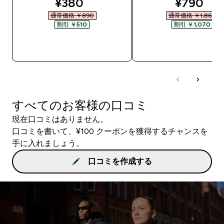
discounted price
discount
¥380‎
¥790‎
通常価格 ￥890‎
通常価格 ￥1,860‎
割引 ￥510‎
割引 ￥1,070‎
今すぐ購入
今すぐ購入
すべてのお客様の口コミ
現在口コミはありません。
口コミを書いて、¥100 クーポンを獲得するチャンスを
手に入れましょう。
口コミを作成する