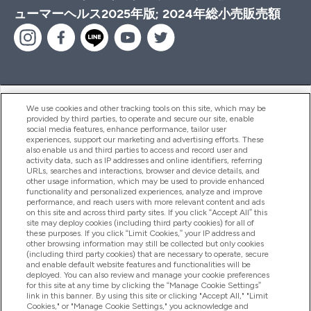
ューマーヘルス2025年版; 2024年総小売販売額
ヘルプ＆ガイド
We use cookies and other tracking tools on this site, which may be
provided by third parties, to operate and secure our site, enable
social media features, enhance performance, tailor user
experiences, support our marketing and advertising efforts. These
also enable us and third parties to access and record user and
商品について
activity data, such as IP addresses and online identifiers, referring
URLs, searches and interactions, browser and device details, and
other usage information, which may be used to provide enhanced
functionality and personalized experiences, analyze and improve
会社概要
performance, and reach users with more relevant content and ads
on this site and across third party sites. If you click “Accept All” this
site may deploy cookies (including third party cookies) for all of
these purposes. If you click “Limit Cookies,” your IP address and
特典＆ポイント
other browsing information may still be collected but only cookies
(including third party cookies) that are necessary to operate, secure
and enable default website features and functionalities will be
deployed. You can also review and manage your cookie preferences
for this site at any time by clicking the “Manage Cookie Settings”
2026 The Hut.com Ltd
link in this banner. By using this site or clicking "Accept All," "Limit
Cookies," or "Manage Cookie Settings," you acknowledge and