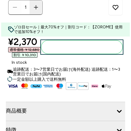
ゾロ目セール｜最大70%オフ｜割引コード：【ZOROME】使用
で追加10%オフ！
discounted price
¥2,370‎
カートに入れる
通常価格 ￥12,680‎
割引 ￥10,310‎
In stock
追跡配送：3〜7営業日でお届け(海外配送) 追跡配送：1〜3
営業日でお届け(国内配送)
一定金額以上購入で送料無料
商品概要
特徴