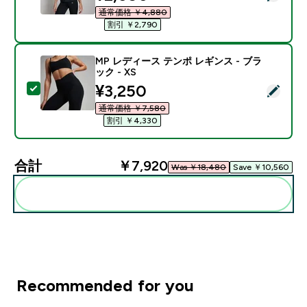
通常価格 ￥4,880‎
割引 ￥2,790‎
MP レディース テンポ レギンス - ブラ
ック - XS
discounted price
¥3,250‎
この商品を選択 - MP レディース テンポ レギンス - ブラ
通常価格 ￥7,580‎
割引 ￥4,330‎
合計
￥7,920‎
Was ￥18,480‎
Save ￥10,560‎
まとめてカートに入れる
Recommended for you