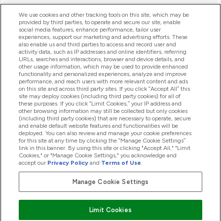
ヘルプ＆ガイド
We use cookies and other tracking tools on this site, which may be
provided by third parties, to operate and secure our site, enable
social media features, enhance performance, tailor user
experiences, support our marketing and advertising efforts. These
also enable us and third parties to access and record user and
商品について
activity data, such as IP addresses and online identifiers, referring
URLs, searches and interactions, browser and device details, and
other usage information, which may be used to provide enhanced
functionality and personalized experiences, analyze and improve
会社概要
performance, and reach users with more relevant content and ads
on this site and across third party sites. If you click “Accept All” this
site may deploy cookies (including third party cookies) for all of
these purposes. If you click “Limit Cookies,” your IP address and
特典＆ポイント
other browsing information may still be collected but only cookies
(including third party cookies) that are necessary to operate, secure
and enable default website features and functionalities will be
deployed. You can also review and manage your cookie preferences
for this site at any time by clicking the “Manage Cookie Settings”
2026 The Hut.com Ltd
link in this banner. By using this site or clicking "Accept All," "Limit
Cookies," or "Manage Cookie Settings," you acknowledge and
accept our
Privacy Policy
and
Terms of Use
.
Manage Cookie Settings
Pay with
Limit Cookies