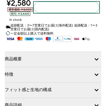
discounted price
¥2,580‎
カートに入れる
通常価格 ￥6,020‎
割引 ￥3,440‎
In stock
追跡配送：3〜7営業日でお届け(海外配送) 追跡配送：1〜3
営業日でお届け(国内配送)
一定金額以上購入で送料無料
商品概要
特徴
フィット感と生地の構成
商品詳細