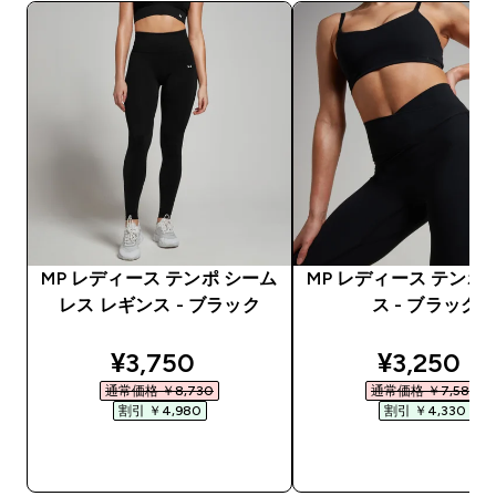
MP レディース テンポ シーム
MP レディース テンポ
レス レギンス - ブラック
ス - ブラック
discounted price
discounte
¥3,750‎
¥3,250‎
通常価格 ￥8,730‎
通常価格 ￥7,580‎
割引 ￥4,980‎
割引 ￥4,330‎
今すぐ購入
今すぐ購入