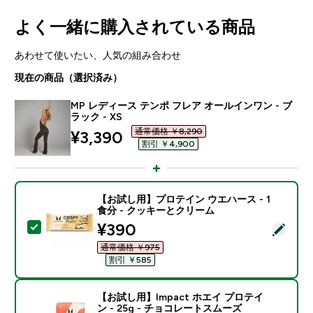
よく一緒に購入されている商品
あわせて使いたい、人気の組み合わせ
現在の商品（選択済み）
MP レディース テンポ フレア オールインワン - ブ
ラック - XS
通常価格 ￥8,290‎
discounted price
¥3,390‎
割引 ￥4,900‎
【お試し用】プロテイン ウエハース - 1
食分 - クッキーとクリーム
discounted price
¥390‎
この商品を選択 - 【お試し用】プロテイン ウエハース -
通常価格 ￥975‎
割引 ￥585‎
【お試し用】Impact ホエイ プロテイ
ン - 25g - チョコレートスムーズ