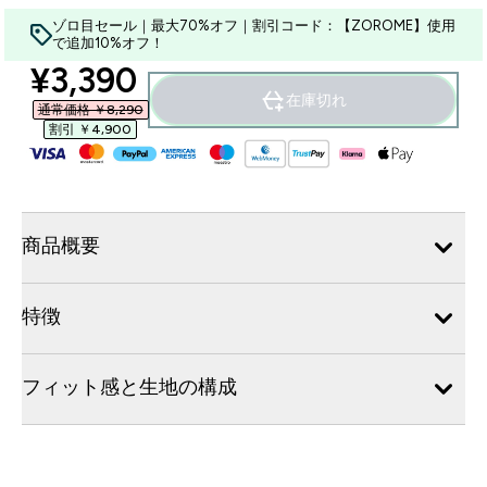
ゾロ目セール｜最大70%オフ｜割引コード：【ZOROME】使用
で追加10%オフ！
discounted price
¥3,390‎
在庫切れ
通常価格 ￥8,290‎
割引 ￥4,900‎
商品概要
特徴
フィット感と生地の構成