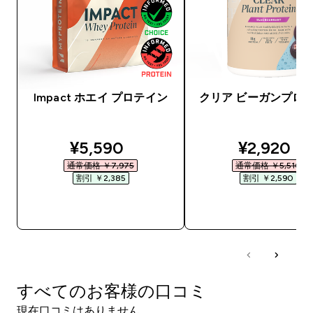
Impact ホエイ プロテイン
クリア ビーガンプロ
discounted price
discounte
¥5,590‎
¥2,920‎
通常価格 ￥7,975‎
通常価格 ￥5,510‎
割引 ￥2,385‎
割引 ￥2,590‎
今すぐ購入
今すぐ購入
すべてのお客様の口コミ
現在口コミはありません。