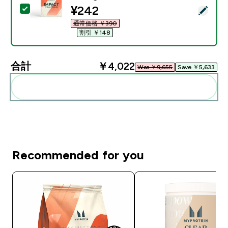
discounted price
¥242‎
この商品を選択 - 【お試し用】Impact ホエイ プロテイ
通常価格 ￥390‎
割引 ￥148‎
合計
￥4,022‎
Was ￥9,655‎
Save ￥5,633‎
まとめてカートに入れる
Recommended for you