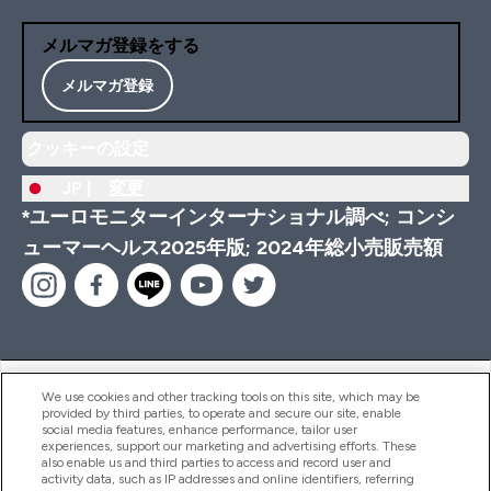
メルマガ登録をする
メルマガ登録
クッキーの設定
JP |
変更
*ユーロモニターインターナショナル調べ; コンシ
ューマーヘルス2025年版; 2024年総小売販売額
ヘルプ＆ガイド
We use cookies and other tracking tools on this site, which may be
provided by third parties, to operate and secure our site, enable
social media features, enhance performance, tailor user
experiences, support our marketing and advertising efforts. These
also enable us and third parties to access and record user and
商品について
activity data, such as IP addresses and online identifiers, referring