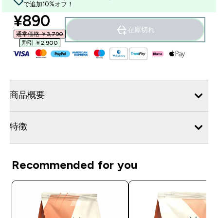
で追加10%オフ！
discounted price
¥890‎
在庫切れ
通常価格 ￥3,790‎
割引 ￥2,900‎
商品概要
特徴
Recommended for you