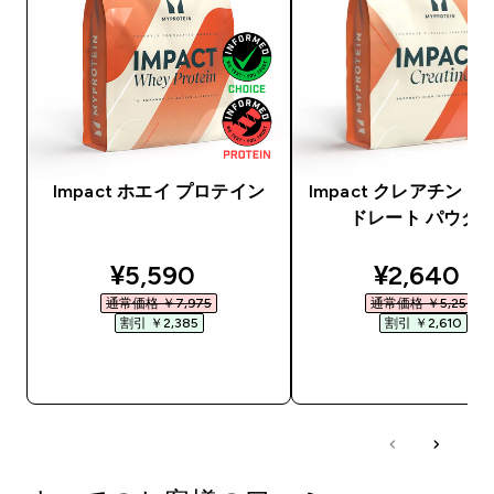
Impact ホエイ プロテイン
Impact クレアチン 
ドレート パウダ
discounted price
discounte
¥5,590‎
¥2,640‎
通常価格 ￥7,975‎
通常価格 ￥5,250‎
割引 ￥2,385‎
割引 ￥2,610‎
今すぐ購入
今すぐ購入