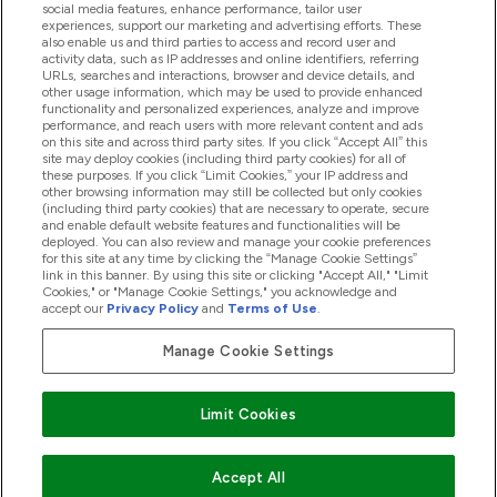
social media features, enhance performance, tailor user
experiences, support our marketing and advertising efforts. These
also enable us and third parties to access and record user and
商品について
activity data, such as IP addresses and online identifiers, referring
URLs, searches and interactions, browser and device details, and
other usage information, which may be used to provide enhanced
functionality and personalized experiences, analyze and improve
会社概要
performance, and reach users with more relevant content and ads
on this site and across third party sites. If you click “Accept All” this
site may deploy cookies (including third party cookies) for all of
these purposes. If you click “Limit Cookies,” your IP address and
特典＆ポイント
other browsing information may still be collected but only cookies
(including third party cookies) that are necessary to operate, secure
and enable default website features and functionalities will be
deployed. You can also review and manage your cookie preferences
for this site at any time by clicking the “Manage Cookie Settings”
2026 The Hut.com Ltd
link in this banner. By using this site or clicking "Accept All," "Limit
Cookies," or "Manage Cookie Settings," you acknowledge and
accept our
Privacy Policy
and
Terms of Use
.
Manage Cookie Settings
Pay with
Limit Cookies
Accept All