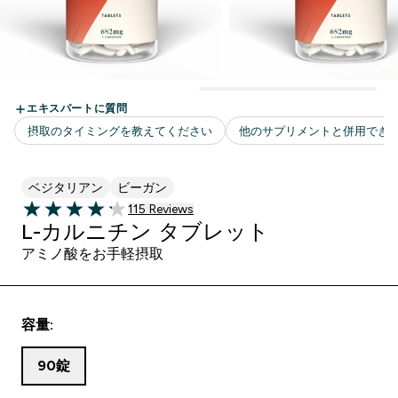
ベジタリアン
ビーガン
115 ＋件の口コミ
115 Reviews
4.19 out of 5 stars
L-カルニチン タブレット
アミノ酸をお手軽摂取
容量:
90錠