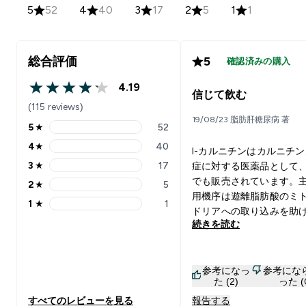
5
52
4
40
3
17
2
5
1
1
総合評価
5
確認済みの購入
4.19
4.19 out of 5 stars
信じて飲む
(115 reviews)
19/08/23 脂肪肝糖尿病 著
5
★
52
5 stars rating 52 reviews
4
★
40
l-カルニチンはカルニチ
4 stars rating 40 reviews
3
★
17
症に対する医薬品として
3 stars rating 17 reviews
でも販売されています。
2
★
5
2 stars rating 5 reviews
用機序は遊離脂肪酸のミ
1
★
1
1 stars rating 1 reviews
ドリアへの取り込みを助
続きを読む
とでATP産生が増加し筋
ネルギーになります。 健
不足することはあまりあ
参考になっ
参考にな
んが、食品から多く摂取
た (2)
った (
とすると牛肉や羊肉を食
すべてのレビューを見る
報告する
要がありお金が掛かります