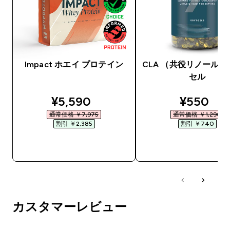
Impact ホエイ プロテイン
CLA （共役リノール
セル
discounted price
discount
¥5,590‎
¥550‎
通常価格 ￥7,975‎
通常価格 ￥1,290‎
割引 ￥2,385‎
割引 ￥740‎
今すぐ購入
今すぐ購入
カスタマーレビュー