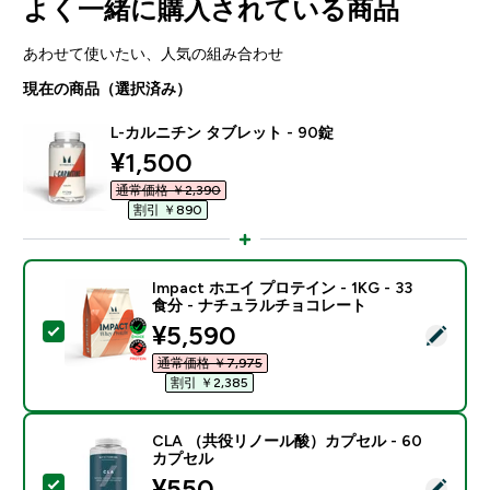
よく一緒に購入されている商品
あわせて使いたい、人気の組み合わせ
現在の商品（選択済み）
L-カルニチン タブレット - 90錠
discounted price
¥1,500‎
通常価格 ￥2,390‎
割引 ￥890‎
Impact ホエイ プロテイン - 1KG - 33
食分 - ナチュラルチョコレート
discounted price
¥5,590‎
この商品を選択 - Impact ホエイ プロテイン - 1KG 
通常価格 ￥7,975‎
割引 ￥2,385‎
CLA （共役リノール酸）カプセル - 60
カプセル
discounted price
¥550‎
この商品を選択 - CLA （共役リノール酸）カプセル -