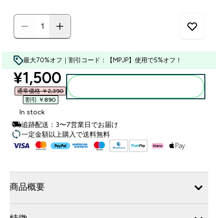
最大70%オフ｜割引コード：【MPJP】使用で5%オフ！
discounted price
¥1,500‎
カートに入れる
通常価格 ￥2,390‎
割引 ￥890‎
In stock
追跡配送：3〜7営業日でお届け
一定金額以上購入で送料無料
商品概要