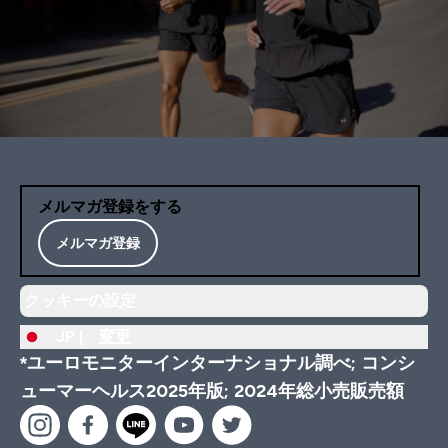
メルマガ登録をする
メルマガ登録
クッキーの設定
JP |
変更
*ユーロモニターインターナショナル調べ; コンシ
ューマーヘルス2025年版; 2024年総小売販売額