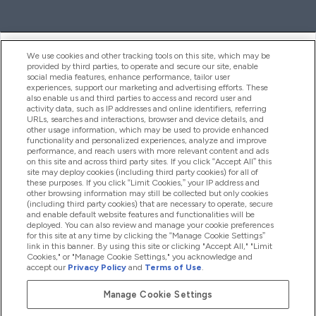
ヘルプ＆ガイド
We use cookies and other tracking tools on this site, which may be
provided by third parties, to operate and secure our site, enable
social media features, enhance performance, tailor user
experiences, support our marketing and advertising efforts. These
also enable us and third parties to access and record user and
商品について
activity data, such as IP addresses and online identifiers, referring
URLs, searches and interactions, browser and device details, and
other usage information, which may be used to provide enhanced
functionality and personalized experiences, analyze and improve
会社概要
performance, and reach users with more relevant content and ads
on this site and across third party sites. If you click “Accept All” this
site may deploy cookies (including third party cookies) for all of
these purposes. If you click “Limit Cookies,” your IP address and
特典＆ポイント
other browsing information may still be collected but only cookies
(including third party cookies) that are necessary to operate, secure
and enable default website features and functionalities will be
deployed. You can also review and manage your cookie preferences
for this site at any time by clicking the “Manage Cookie Settings”
2026 The Hut.com Ltd
link in this banner. By using this site or clicking "Accept All," "Limit
Cookies," or "Manage Cookie Settings," you acknowledge and
accept our
Privacy Policy
and
Terms of Use
.
Manage Cookie Settings