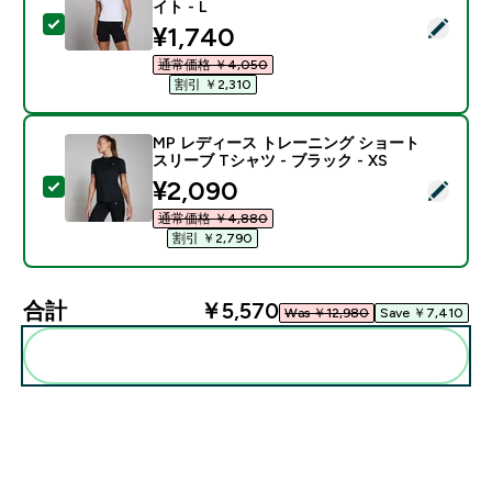
イト - L
この商品を選択 - MP レディース ベーシック ボディ フ
discounted price
¥1,740‎
通常価格 ￥4,050‎
割引 ￥2,310‎
MP レディース トレーニング ショート
スリーブ Tシャツ - ブラック - XS
discounted price
¥2,090‎
この商品を選択 - MP レディース トレーニング ショート
通常価格 ￥4,880‎
割引 ￥2,790‎
合計
￥5,570‎
Was ￥12,980‎
Save ￥7,410‎
まとめてカートに入れる