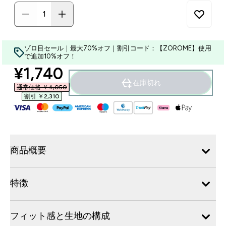
ゾロ目セール｜最大70%オフ｜割引コード：【ZOROME】使用
で追加10%オフ！
discounted price
¥1,740‎
在庫切れ
通常価格 ￥4,050‎
割引 ￥2,310‎
商品概要
特徴
フィット感と生地の構成