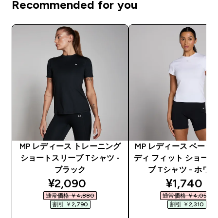
Recommended for you
MP レディース トレーニング
MP レディース ベーシ
ショートスリーブ Tシャツ -
ディ フィット ショー
ブラック
ブ Tシャツ - ホワ
discounted price
discounte
¥2,090‎
¥1,740‎
通常価格 ￥4,880‎
通常価格 ￥4,050‎
割引 ￥2,790‎
割引 ￥2,310‎