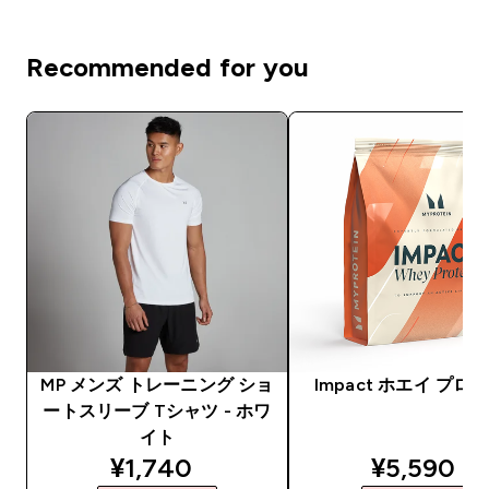
Recommended for you
MP メンズ トレーニング ショ
Impact ホエイ プロ
ートスリーブ Tシャツ - ホワ
イト
discounted price
discounte
¥1,740‎
¥5,590‎