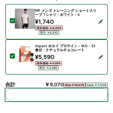
MP メンズ トレーニング ショートスリ
ーブ Tシャツ - ホワイト - S
discounted price
¥1,740‎
この商品を選択 - MP メンズ トレーニング ショートスリー
通常価格 ￥4,050‎
割引 ￥2,310‎
Impact ホエイ プロテイン - 1KG - 33
食分 - ナチュラルチョコレート
discounted price
¥5,590‎
この商品を選択 - Impact ホエイ プロテイン - 1KG 
通常価格 ￥7,975‎
割引 ￥2,385‎
合計
￥9,070‎
Was ￥16,075‎
Save ￥7,005‎
まとめてカートに入れる