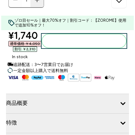
ゾロ目セール｜最大70%オフ｜割引コード：【ZOROME】使用
で追加10%オフ！
discounted price
¥1,740‎
カートに入れる
通常価格 ￥4,050‎
割引 ￥2,310‎
In stock
追跡配送：3〜7営業日でお届け
一定金額以上購入で送料無料
商品概要
特徴