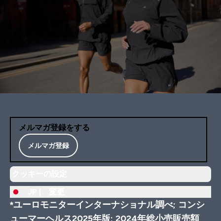
メルマガ登録をする
メルマガ登録
クッキーの設定
JP |
変更
*ユーロモニターインターナショナル調べ; コンシ
ューマーヘルス2025年版; 2024年総小売販売額