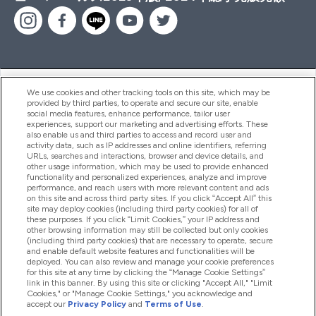
ヘルプ＆ガイド
We use cookies and other tracking tools on this site, which may be
provided by third parties, to operate and secure our site, enable
social media features, enhance performance, tailor user
experiences, support our marketing and advertising efforts. These
also enable us and third parties to access and record user and
商品について
activity data, such as IP addresses and online identifiers, referring
URLs, searches and interactions, browser and device details, and
other usage information, which may be used to provide enhanced
functionality and personalized experiences, analyze and improve
会社概要
performance, and reach users with more relevant content and ads
on this site and across third party sites. If you click “Accept All” this
site may deploy cookies (including third party cookies) for all of
these purposes. If you click “Limit Cookies,” your IP address and
特典＆ポイント
other browsing information may still be collected but only cookies
(including third party cookies) that are necessary to operate, secure
and enable default website features and functionalities will be
deployed. You can also review and manage your cookie preferences
for this site at any time by clicking the “Manage Cookie Settings”
2026 The Hut.com Ltd
link in this banner. By using this site or clicking "Accept All," "Limit
Cookies," or "Manage Cookie Settings," you acknowledge and
accept our
Privacy Policy
and
Terms of Use
.