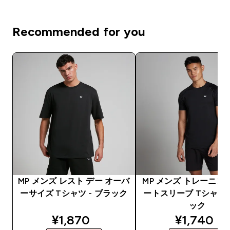
Recommended for you
MP メンズ レスト デー オーバ
MP メンズ トレーニン
ーサイズ Tシャツ - ブラック
ートスリーブ Tシャツ 
ック
discounted price
discounte
¥1,870‎
¥1,740‎