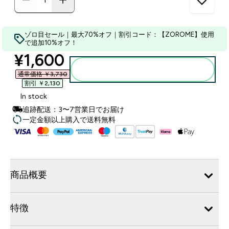
ゾロ目セール｜最大70%オフ｜割引コード：【ZOROME】使用
で追加10%オフ！
discounted price
¥1,600‎
カートに入れる
通常価格 ￥3,730‎
割引 ￥2,130‎
In stock
追跡配送：3〜7営業日でお届け
一定金額以上購入で送料無料
商品概要
特徴