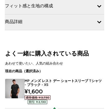
フィット感と生地の構成
商品詳細
よく一緒に購入されている商品
あわせて使いたい、人気の組み合わせ
現在の商品（選択済み）
MP メンズ レスト デー ショートスリーブ Tシャツ
- ブラック - XS
discounted price
¥1,600‎
通常価格 ￥3,730‎
割引 ￥2,130‎