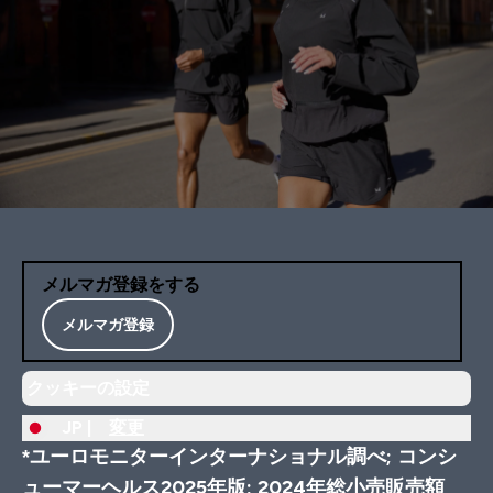
メルマガ登録をする
メルマガ登録
クッキーの設定
JP |
変更
*ユーロモニターインターナショナル調べ; コンシ
ューマーヘルス2025年版; 2024年総小売販売額