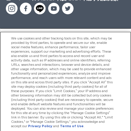
ヘルプ＆ガイド
We use cookies and other tracking tools on this site, which may be
provided by third parties, to operate and secure our site, enable
social media features, enhance performance, tailor user
experiences, support our marketing and advertising efforts. These
also enable us and third parties to access and record user and
商品について
activity data, such as IP addresses and online identifiers, referring
URLs, searches and interactions, browser and device details, and
other usage information, which may be used to provide enhanced
functionality and personalized experiences, analyze and improve
会社概要
performance, and reach users with more relevant content and ads
on this site and across third party sites. If you click “Accept All” this
site may deploy cookies (including third party cookies) for all of
these purposes. If you click “Limit Cookies,” your IP address and
特典＆ポイント
other browsing information may still be collected but only cookies
(including third party cookies) that are necessary to operate, secure
and enable default website features and functionalities will be
deployed. You can also review and manage your cookie preferences
for this site at any time by clicking the “Manage Cookie Settings”
2026 The Hut.com Ltd
link in this banner. By using this site or clicking "Accept All," "Limit
Cookies," or "Manage Cookie Settings," you acknowledge and
accept our
Privacy Policy
and
Terms of Use
.