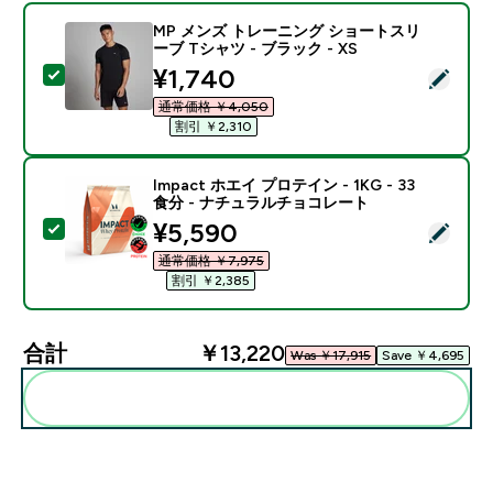
MP メンズ トレーニング ショートスリ
ーブ Tシャツ - ブラック - XS
discounted price
¥1,740‎
この商品を選択 - MP メンズ トレーニング ショートスリー
通常価格 ￥4,050‎
割引 ￥2,310‎
Impact ホエイ プロテイン - 1KG - 33
食分 - ナチュラルチョコレート
discounted price
¥5,590‎
この商品を選択 - Impact ホエイ プロテイン - 1KG 
通常価格 ￥7,975‎
割引 ￥2,385‎
合計
￥13,220‎
Was ￥17,915‎
Save ￥4,695‎
まとめてカートに入れる