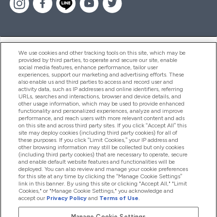
ヘルプ＆ガイド
We use cookies and other tracking tools on this site, which may be
provided by third parties, to operate and secure our site, enable
social media features, enhance performance, tailor user
experiences, support our marketing and advertising efforts. These
also enable us and third parties to access and record user and
商品について
activity data, such as IP addresses and online identifiers, referring
URLs, searches and interactions, browser and device details, and
other usage information, which may be used to provide enhanced
functionality and personalized experiences, analyze and improve
会社概要
performance, and reach users with more relevant content and ads
on this site and across third party sites. If you click “Accept All” this
site may deploy cookies (including third party cookies) for all of
these purposes. If you click “Limit Cookies,” your IP address and
特典＆ポイント
other browsing information may still be collected but only cookies
(including third party cookies) that are necessary to operate, secure
and enable default website features and functionalities will be
deployed. You can also review and manage your cookie preferences
for this site at any time by clicking the “Manage Cookie Settings”
2026 The Hut.com Ltd
link in this banner. By using this site or clicking "Accept All," "Limit
Cookies," or "Manage Cookie Settings," you acknowledge and
accept our
Privacy Policy
and
Terms of Use
.
Manage Cookie Settings