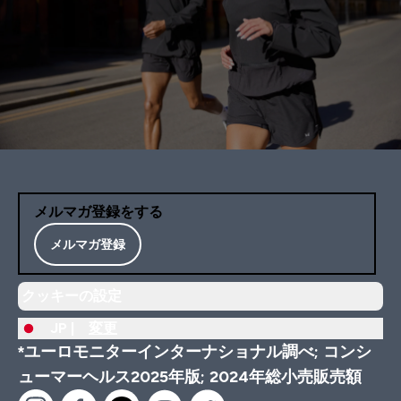
メルマガ登録をする
メルマガ登録
クッキーの設定
JP |
変更
*ユーロモニターインターナショナル調べ; コンシ
ューマーヘルス2025年版; 2024年総小売販売額