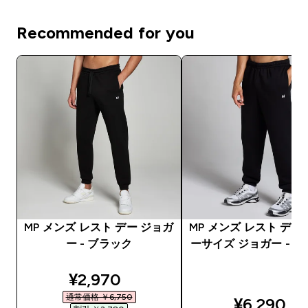
Recommended for you
MP メンズ レスト デー ジョガ
MP メンズ レスト デー
ー - ブラック
ーサイズ ジョガー - 
discounted price
¥2,970‎
通常価格 ￥6,750‎
¥6,290‎