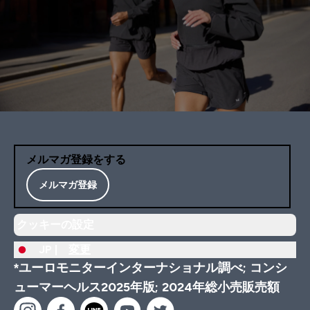
メルマガ登録をする
メルマガ登録
クッキーの設定
JP |
変更
*ユーロモニターインターナショナル調べ; コンシ
ューマーヘルス2025年版; 2024年総小売販売額