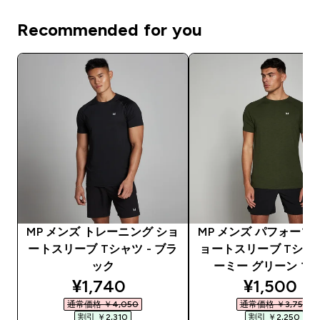
Recommended for you
MP メンズ トレーニング ショ
MP メンズ パフォーマ
ートスリーブ Tシャツ - ブラ
ョートスリーブ Tシャツ
ック
ーミー グリーン マ
discounted price
discounte
¥1,740‎
¥1,500‎
通常価格 ￥4,050‎
通常価格 ￥3,750‎
割引 ￥2,310‎
割引 ￥2,250‎