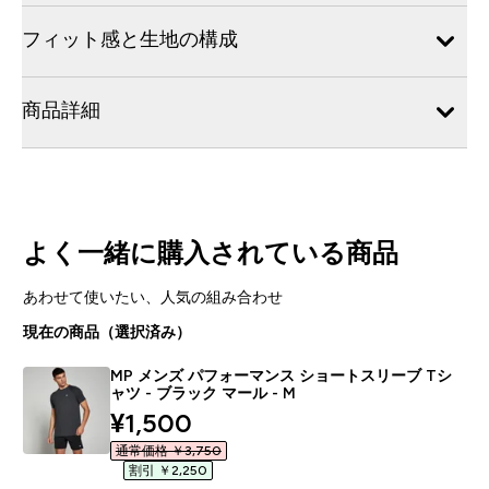
フィット感と生地の構成
商品詳細
よく一緒に購入されている商品
あわせて使いたい、人気の組み合わせ
現在の商品（選択済み）
MP メンズ パフォーマンス ショートスリーブ Tシ
ャツ - ブラック マール - M
discounted price
¥1,500‎
通常価格 ￥3,750‎
割引 ￥2,250‎