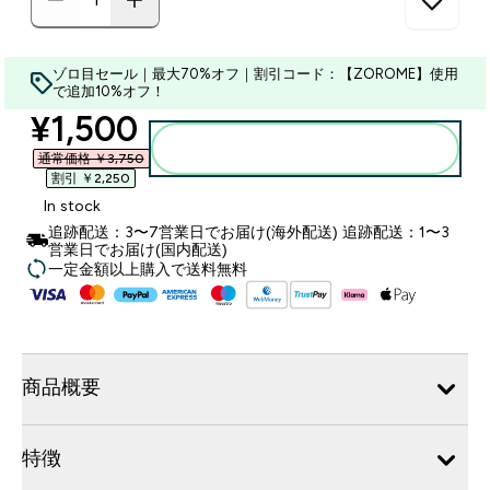
ゾロ目セール｜最大70%オフ｜割引コード：【ZOROME】使用
で追加10%オフ！
discounted price
¥1,500‎
カートに入れる
通常価格 ￥3,750‎
割引 ￥2,250‎
In stock
追跡配送：3〜7営業日でお届け(海外配送) 追跡配送：1〜3
営業日でお届け(国内配送)
一定金額以上購入で送料無料
商品概要
特徴