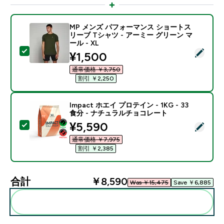
MP メンズ パフォーマンス ショートス
リーブ Tシャツ - アーミー グリーン マ
ール - XL
この商品を選択 - MP メンズ パフォーマンス ショートス
discounted price
¥1,500‎
通常価格 ￥3,750‎
割引 ￥2,250‎
Impact ホエイ プロテイン - 1KG - 33
食分 - ナチュラルチョコレート
discounted price
¥5,590‎
この商品を選択 - Impact ホエイ プロテイン - 1KG 
通常価格 ￥7,975‎
割引 ￥2,385‎
合計
￥8,590‎
Was ￥15,475‎
Save ￥6,885‎
まとめてカートに入れる