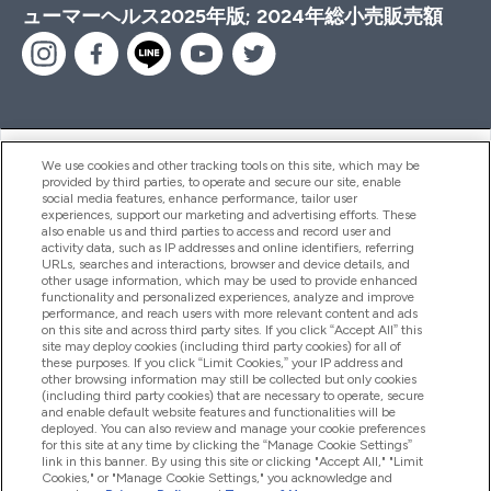
ューマーヘルス2025年版; 2024年総小売販売額
ヘルプ＆ガイド
We use cookies and other tracking tools on this site, which may be
provided by third parties, to operate and secure our site, enable
social media features, enhance performance, tailor user
experiences, support our marketing and advertising efforts. These
also enable us and third parties to access and record user and
商品について
activity data, such as IP addresses and online identifiers, referring
URLs, searches and interactions, browser and device details, and
other usage information, which may be used to provide enhanced
functionality and personalized experiences, analyze and improve
会社概要
performance, and reach users with more relevant content and ads
on this site and across third party sites. If you click “Accept All” this
site may deploy cookies (including third party cookies) for all of
these purposes. If you click “Limit Cookies,” your IP address and
特典＆ポイント
other browsing information may still be collected but only cookies
(including third party cookies) that are necessary to operate, secure
and enable default website features and functionalities will be
deployed. You can also review and manage your cookie preferences
for this site at any time by clicking the “Manage Cookie Settings”
2026 The Hut.com Ltd
link in this banner. By using this site or clicking "Accept All," "Limit
Cookies," or "Manage Cookie Settings," you acknowledge and