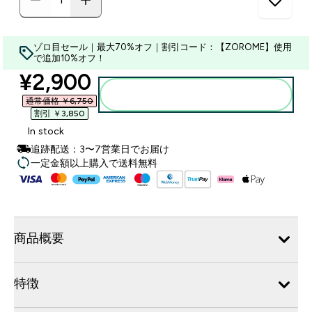
ゾロ目セール｜最大70%オフ｜割引コード：【ZOROME】使用
で追加10%オフ！
discounted price
¥2,900‎
カートに入れる
通常価格 ￥6,750‎
割引 ￥3,850‎
In stock
追跡配送：3〜7営業日でお届け
一定金額以上購入で送料無料
商品概要
特徴