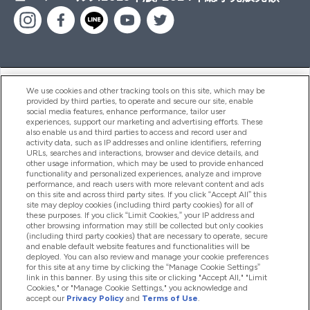
ヘルプ＆ガイド
We use cookies and other tracking tools on this site, which may be
provided by third parties, to operate and secure our site, enable
social media features, enhance performance, tailor user
experiences, support our marketing and advertising efforts. These
also enable us and third parties to access and record user and
商品について
activity data, such as IP addresses and online identifiers, referring
URLs, searches and interactions, browser and device details, and
other usage information, which may be used to provide enhanced
functionality and personalized experiences, analyze and improve
会社概要
performance, and reach users with more relevant content and ads
on this site and across third party sites. If you click “Accept All” this
site may deploy cookies (including third party cookies) for all of
these purposes. If you click “Limit Cookies,” your IP address and
特典＆ポイント
other browsing information may still be collected but only cookies
(including third party cookies) that are necessary to operate, secure
and enable default website features and functionalities will be
deployed. You can also review and manage your cookie preferences
for this site at any time by clicking the “Manage Cookie Settings”
2026 The Hut.com Ltd
link in this banner. By using this site or clicking "Accept All," "Limit
Cookies," or "Manage Cookie Settings," you acknowledge and
accept our
Privacy Policy
and
Terms of Use
.