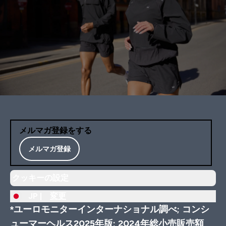
メルマガ登録をする
メルマガ登録
クッキーの設定
JP |
変更
*ユーロモニターインターナショナル調べ; コンシ
ューマーヘルス2025年版; 2024年総小売販売額