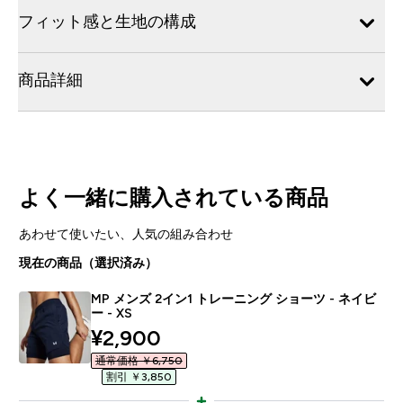
フィット感と生地の構成
商品詳細
よく一緒に購入されている商品
あわせて使いたい、人気の組み合わせ
現在の商品（選択済み）
MP メンズ 2イン1 トレーニング ショーツ - ネイビ
ー - XS
discounted price
¥2,900‎
通常価格 ￥6,750‎
割引 ￥3,850‎