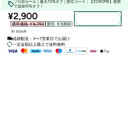
ゾロ目セール｜最大70%オフ｜割引コード：【ZOROME】使用
で追加10%オフ！
discounted price
¥2,900‎
カートに入れる
通常価格 ￥6,750‎
割引 ￥3,850‎
In stock
追跡配送：3〜7営業日でお届け
一定金額以上購入で送料無料