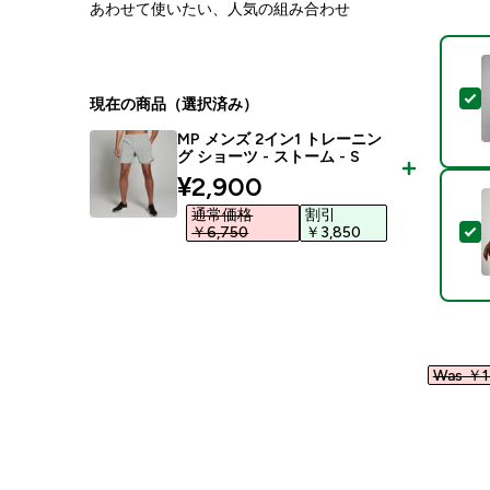
あわせて使いたい、人気の組み合わせ
現在の商品（選択済み）
MP メンズ 2イン1 トレーニン
グ ショーツ - ストーム - S
discounted price
¥2,900‎
通常価格
割引
￥6,750‎
￥3,850‎
Was ￥17