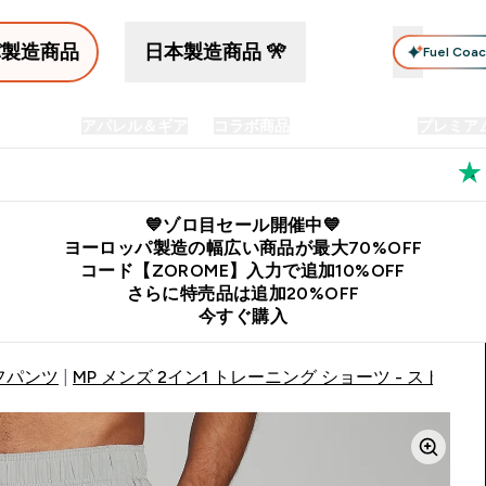
パ製造商品
日本製造商品 🎌
Fuel Coa
イン食品
アパレル＆ギア
コラボ商品
セット商品
プレミア
プリメント submenu
Enter プロテイン食品 submenu
Enter アパレル＆ギア submenu
Enter コラボ商品 submen
⌄
⌄
⌄
料
公式LINE追加で最新お得情報をゲット
公式アプリはこちら
💙ゾロ目セール開催中💙
ヨーロッパ製造の幅広い商品が最大70%OFF
コード【ZOROME】入力で追加10%OFF
さらに特売品は追加20%OFF
今すぐ購入
フパンツ
MP メンズ 2イン1 トレーニング ショーツ - ストーム