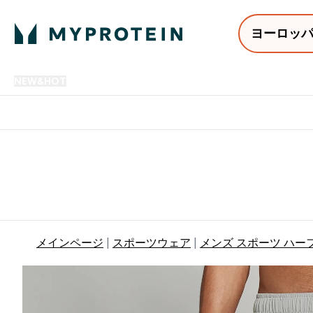
ヨーロッ
NEW&HOT
プロテイン
アミノ酸
サプリメント
プロテ
Enter NEW&HOT submenu
Enter プロテイン submenu
Enter アミノ酸 submenu
Enter サ
⌄
⌄
⌄
⌄
12,000円以上購入で送料無
メインページ
スポーツウェア
メンズ スポーツ ハー