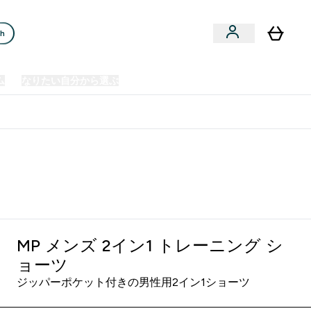
ch
ム
なりたい自分から選ぶ
クリアランスセール
日本製造商品
u
Enter プレミアム submenu
Enter なりたい自分から選ぶ submenu
En
⌄
⌄
⌄
欧州スポーツ栄養No.1ブランド*
MP メンズ 2イン1 トレーニング シ
ョーツ
ジッパーポケット付きの男性用2イン1ショーツ