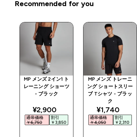
Recommended for you
 ト
MP メンズ 2イン1 ト
MP メンズ トレーニ
ーツ
レーニング ショーツ
ング ショートスリー
- ブラック
ブ Tシャツ - ブラッ
ク
ed price
discounted price
discounted 
¥2,900‎
¥1,740‎
通常価格
割引
通常価格
割引
0‎
￥6,750‎
￥3,850‎
￥4,050‎
￥2,310‎
今すぐ購入
今すぐ購入