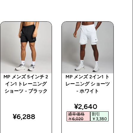
MP メンズ 5インチ 2
MP メンズ 2イン1 ト
M
イン1 トレーニング
レーニング ショーツ
イ
ショーツ - ブラック
- ホワイト
シ
price
discounted price
¥2,640‎
通常価格
割引
¥6,288‎
￥6,020‎
￥3,380‎
￥
今すぐ購入
今すぐ購入