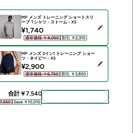
MP メンズ トレーニング ショートスリ
ーブ Tシャツ - ストーム - XS
この商品を選択 - MP メンズ トレーニング ショートスリーブ Tシャ
discounted price
¥1,740‎
通常価格 ￥4,050‎
割引 ￥2,310‎
MP メンズ 2イン1 トレーニング ショー
ツ - ネイビー - XS
この商品を選択 - MP メンズ 2イン1 トレーニング ショーツ - ネイ
discounted price
¥2,900‎
通常価格 ￥6,750‎
割引 ￥3,850‎
合計
￥7,540‎
まとめてカートに入れる
,550‎
Save ￥10,010‎