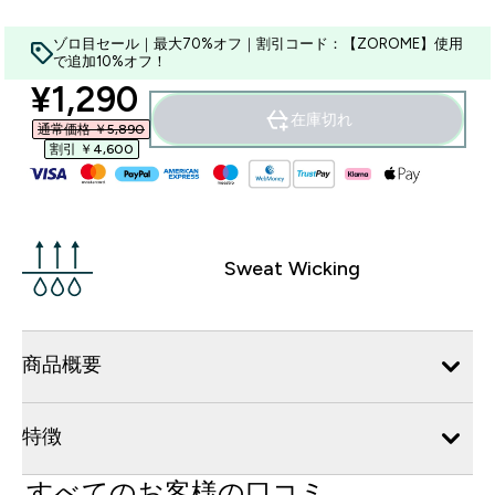
ゾロ目セール｜最大70%オフ｜割引コード：【ZOROME】使用
で追加10%オフ！
discounted price
¥1,290‎
在庫切れ
通常価格 ￥5,890‎
割引 ￥4,600‎
Sweat Wicking
商品概要
特徴
すべてのお客様の口コミ