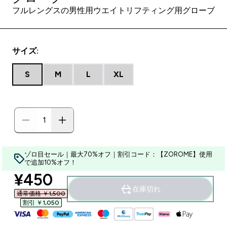
フルレングスの男性用ウエイトリフティング用グローブ
サイズ:
S
M
L
XL
ゾロ目セール｜最大70%オフ｜割引コード：【ZOROME】使用
で追加10%オフ！
discounted price
¥450‎
在庫切れ
通常価格 ￥1,500‎
割引 ￥1,050‎