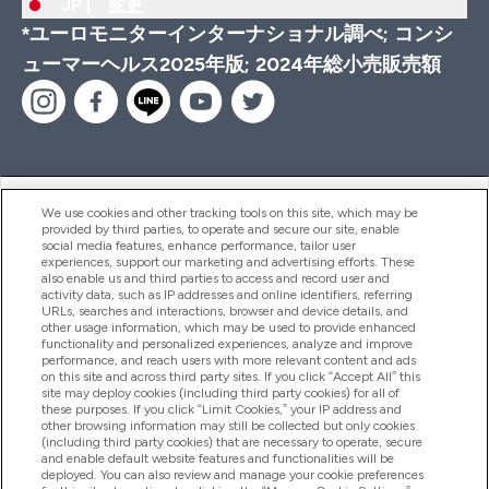
JP |
変更
*ユーロモニターインターナショナル調べ; コンシ
ューマーヘルス2025年版; 2024年総小売販売額
ヘルプ＆ガイド
We use cookies and other tracking tools on this site, which may be
provided by third parties, to operate and secure our site, enable
social media features, enhance performance, tailor user
experiences, support our marketing and advertising efforts. These
also enable us and third parties to access and record user and
商品について
activity data, such as IP addresses and online identifiers, referring
URLs, searches and interactions, browser and device details, and
other usage information, which may be used to provide enhanced
functionality and personalized experiences, analyze and improve
会社概要
performance, and reach users with more relevant content and ads
on this site and across third party sites. If you click “Accept All” this
site may deploy cookies (including third party cookies) for all of
these purposes. If you click “Limit Cookies,” your IP address and
特典＆ポイント
other browsing information may still be collected but only cookies
(including third party cookies) that are necessary to operate, secure
and enable default website features and functionalities will be
deployed. You can also review and manage your cookie preferences