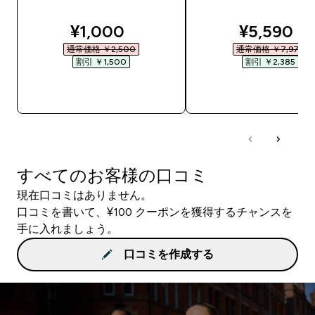
discounted price
discounte
¥1,000‎
¥5,590‎
通常価格 ￥2,500‎
通常価格 ￥7,975‎
割引 ￥1,500‎
割引 ￥2,385‎
今すぐ購入
今すぐ購入
すべてのお客様の口コミ
現在口コミはありません。
口コミを書いて、¥100 クーポンを獲得するチャンスを
手に入れましょう。
口コミを作成する