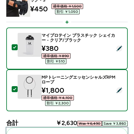
通常価格 ￥1,500‎
discounted price
¥450‎
割引 ￥1,050‎
マイプロテイン プラスチック シェイカ
ー - クリア/ブラック
discounted price
¥380‎
この商品を選択 - マイプロテイン プラスチック シェイ
通常価格 ￥890‎
割引 ￥510‎
MPトレーニングエッセンシャルズRPM
ロープ
discounted price
¥1,800‎
この商品を選択 - MPトレーニングエッセンシャルズR
通常価格 ￥4,100‎
割引 ￥2,300‎
合計
￥2,630‎
Was ￥6,490‎
Save ￥3,860‎