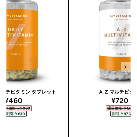
マルチビタミン タブレット
A-Z マルチビタ
discounted price
discoun
¥460‎
¥720‎
通常価格 ￥1,090‎
通常価格 ￥1,690‎
割引 ￥630‎
割引 ￥970‎
今すぐ購入
今すぐ購入