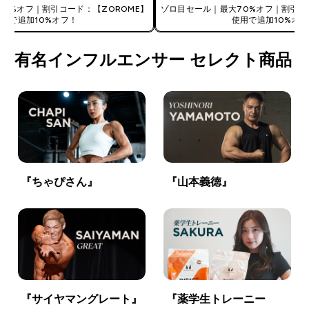
0%オフ｜割引コード：【ZOROME】
ゾロ目セール｜最大70%オフ｜割引コ
使用で追加10%オフ！
使用で追加10%オフ
有名インフルエンサー セレクト商品
『ちゃぴさん』
『山本義徳』
『サイヤマングレート』
『薬学生トレーニー