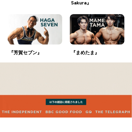
Sakura』
『芳賀セブン』
『まめたま』