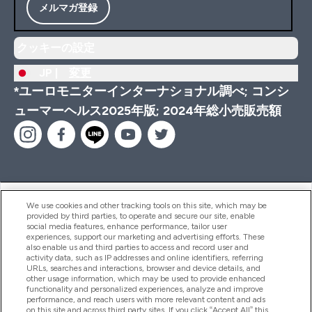
メルマガ登録
クッキーの設定
JP |
変更
*ユーロモニターインターナショナル調べ; コンシ
ューマーヘルス2025年版; 2024年総小売販売額
ヘルプ＆ガイド
We use cookies and other tracking tools on this site, which may be
provided by third parties, to operate and secure our site, enable
social media features, enhance performance, tailor user
experiences, support our marketing and advertising efforts. These
also enable us and third parties to access and record user and
商品について
activity data, such as IP addresses and online identifiers, referring
URLs, searches and interactions, browser and device details, and
other usage information, which may be used to provide enhanced
functionality and personalized experiences, analyze and improve
会社概要
performance, and reach users with more relevant content and ads
on this site and across third party sites. If you click “Accept All” this