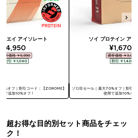
ct ホエイ アイソレート
ソイ プロテイン ア
discounted price
discount
¥4,950‎
¥1,670‎
通常価格 ￥5,990‎
通常価格 ￥3,090‎
割引 ￥1,040‎
割引 ￥1,420‎
今すぐ購入
今すぐ購入
0%オフ｜割引コード：【ZOROME】
ゾロ目セール｜最大70%オフ｜割引コ
使用で追加10%オフ！
使用で追加10%オフ
超お得な目的別セット商品をチェッ
ク！