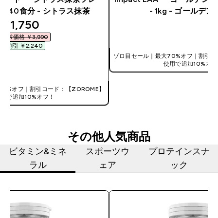
7G- 40食分 - シトラス抹茶
- 1kg - ゴールデ
discounted price
¥1,750‎
今すぐ購入
通常価格 ￥3,990‎
割引 ￥2,240‎
ゾロ目セール｜最大70%オフ｜割引コ
使用で追加10%オフ
今すぐ購入
0%オフ｜割引コード：【ZOROME】
使用で追加10%オフ！
その他人気商品
ビタミン&ミネ
スポーツウ
プロテインスナ
ラル
ェア
ック