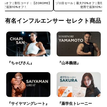
0%オフ｜割引コード：【ZOROME】
ゾロ目セール｜最大70%オフ｜割引コ
使用で追加10%オフ！
使用で追加10%オフ
有名インフルエンサー セレクト商品
『ちゃぴさん』
『山本義徳』
『サイヤマングレート』
『薬学生トレーニー