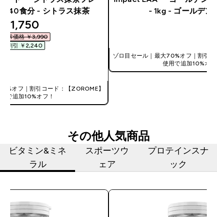
7G- 40食分 - シトラス抹茶
- 1kg - ゴールデ
discounted price
¥1,750‎
今すぐ購入
通常価格 ￥3,990‎
割引 ￥2,240‎
ゾロ目セール｜最大70%オフ｜割引コ
使用で追加10%オフ
今すぐ購入
0%オフ｜割引コード：【ZOROME】
使用で追加10%オフ！
その他人気商品
ビタミン&ミネ
スポーツウ
プロテインスナ
ラル
ェア
ック