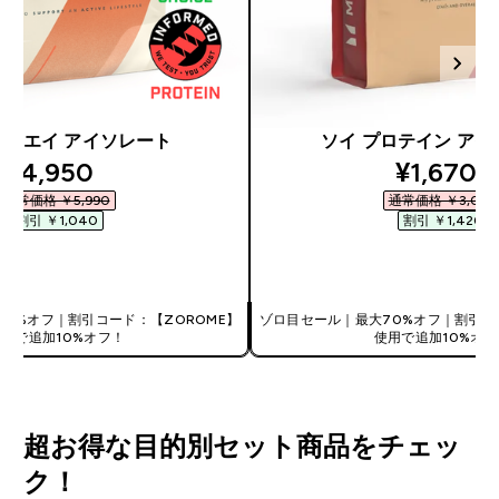
ct ホエイ アイソレート
ソイ プロテイン ア
discounted price
discount
¥4,950‎
¥1,670‎
通常価格 ￥5,990‎
通常価格 ￥3,090‎
割引 ￥1,040‎
割引 ￥1,420‎
今すぐ購入
今すぐ購入
0%オフ｜割引コード：【ZOROME】
ゾロ目セール｜最大70%オフ｜割引コ
使用で追加10%オフ！
使用で追加10%オフ
超お得な目的別セット商品をチェッ
ク！