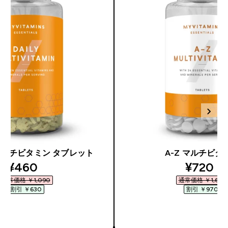
マルチビタミン タブレット
A-Z マルチビタ
discounted price
discoun
¥460‎
¥720‎
通常価格 ￥1,090‎
通常価格 ￥1,690‎
割引 ￥630‎
割引 ￥970‎
今すぐ購入
今すぐ購入