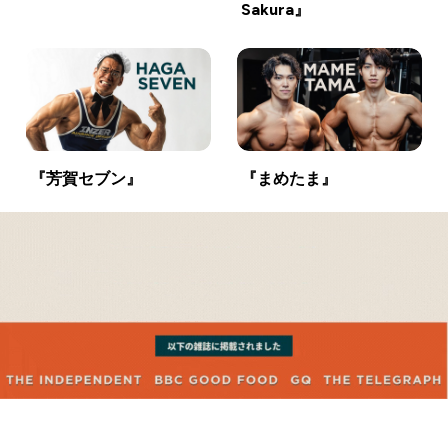
Sakura』
『芳賀セブン』
『まめたま』