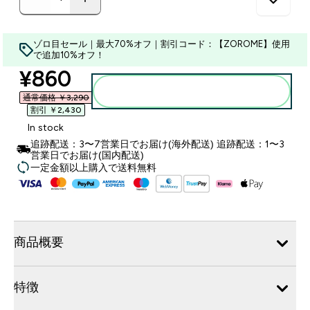
ゾロ目セール｜最大70%オフ｜割引コード：【ZOROME】使用
で追加10%オフ！
discounted price
¥860‎
カートに入れる
通常価格 ￥3,290‎
割引 ￥2,430‎
In stock
追跡配送：3〜7営業日でお届け(海外配送) 追跡配送：1〜3
営業日でお届け(国内配送)
一定金額以上購入で送料無料
商品概要
特徴