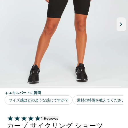
1 ＋件の口コミ
1 Reviews
5 out of 5 stars
カーブ サイクリング ショーツ