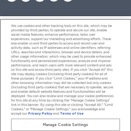
ヘルプ＆ガイド
We use cookies and other tracking tools on this site, which may be
provided by third parties, to operate and secure our site, enable
social media features, enhance performance, tailor user
experiences, support our marketing and advertising efforts. These
also enable us and third parties to access and record user and
商品について
activity data, such as IP addresses and online identifiers, referring
URLs, searches and interactions, browser and device details, and
other usage information, which may be used to provide enhanced
functionality and personalized experiences, analyze and improve
会社概要
performance, and reach users with more relevant content and ads
on this site and across third party sites. If you click “Accept All” this
site may deploy cookies (including third party cookies) for all of
these purposes. If you click “Limit Cookies,” your IP address and
特典＆ポイント
other browsing information may still be collected but only cookies
(including third party cookies) that are necessary to operate, secure
and enable default website features and functionalities will be
deployed. You can also review and manage your cookie preferences
for this site at any time by clicking the “Manage Cookie Settings”
2026 The Hut.com Ltd
link in this banner. By using this site or clicking "Accept All," "Limit
Cookies," or "Manage Cookie Settings," you acknowledge and
accept our
Privacy Policy
and
Terms of Use
.
Manage Cookie Settings