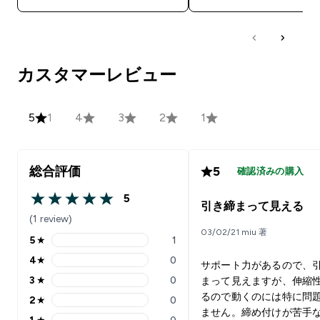
カスタマーレビュー
5
1
4
3
2
1
総合評価
5
確認済みの購入
5
5 out of 5 stars
引き締まって見える
(1 review)
03/02/21 miu 著
5
★
1
5 stars rating 1 reviews
4
★
0
サポート力があるので、
4 stars rating 0 reviews
3
★
0
まって見えますが、伸縮
3 stars rating 0 reviews
るので動くのには特に問
2
★
0
2 stars rating 0 reviews
ません。締め付けが苦手
1
★
0