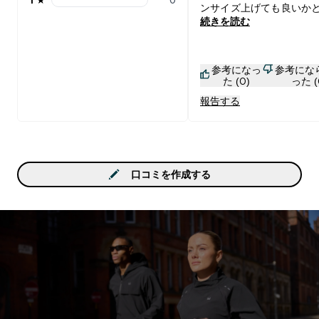
1 stars rating 0 reviews
ンサイズ上げても良いか
続きを読む
ます。
参考になっ
参考にな
た (0)
った (
報告する
口コミを作成する