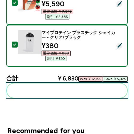
discounted price
¥5,590‎
この商品を選択 - Impact ホエイ プロテイン - 1KG 
通常価格 ￥7,975‎
割引 ￥2,385‎
マイプロテイン プラスチック シェイカ
ー - クリア/ブラック
discounted price
¥380‎
この商品を選択 - マイプロテイン プラスチック シェイ
通常価格 ￥890‎
割引 ￥510‎
合計
￥6,830‎
Was ￥12,155‎
Save ￥5,325‎
まとめてカートに入れる
Recommended for you