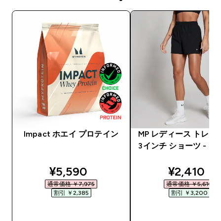
Impact ホエイ プロテイン
MP レディース トレー
3インチ ショーツ - 
discounted price
discounte
¥5,590‎
¥2,410‎
通常価格 ￥7,975‎
通常価格 ￥5,610‎
割引 ￥2,385‎
割引 ￥3,200‎
今すぐ購入
今すぐ購入