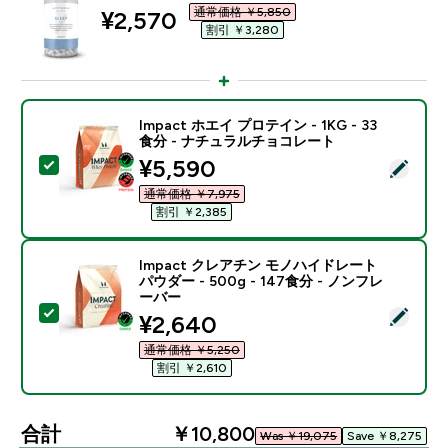
通常価格 ￥5,850‎
discounted price
¥2,570‎
割引 ￥3,280‎
Impact ホエイ プロテイン - 1KG - 33
食分 - ナチュラルチョコレート
discounted price
¥5,590‎
この商品を選択 - Impact ホエイ プロテイン - 1KG 
通常価格 ￥7,975‎
割引 ￥2,385‎
Impact クレアチン モノハイドレート
パウダー - 500g - 147食分 - ノンフレ
ーバー
この商品を選択 - Impact クレアチン モノハイドレート パ
discounted price
¥2,640‎
通常価格 ￥5,250‎
割引 ￥2,610‎
合計
￥10,800‎
Was ￥19,075‎
Save ￥8,275‎