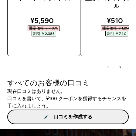
ル
discounted price
discount
¥5,590‎
¥510‎
通常価格 ￥7,975‎
通常価格 ￥1,250‎
割引 ￥2,385‎
割引 ￥740‎
今すぐ購入
今すぐ購入
すべてのお客様の口コミ
現在口コミはありません。
口コミを書いて、¥100 クーポンを獲得するチャンスを
手に入れましょう。
口コミを作成する