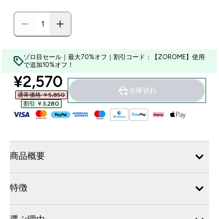
ゾロ目セール｜最大70%オフ｜割引コード：【ZOROME】使用
で追加10%オフ！
discounted price
¥2,570‎
在庫切れ
通常価格 ￥5,850‎
割引 ￥3,280‎
商品概要
特徴