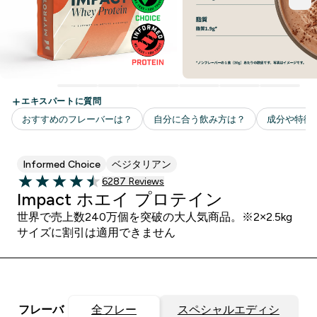
Informed Choice
ベジタリアン
6287 ＋件の口コミ
6287 Reviews
4.48 out of 5 stars
Impact ホエイ プロテイン
世界で売上数240万個を突破の大人気商品。※2×2.5kg
サイズに割引は適用できません
フレーバ
全フレー
スペシャルエディシ