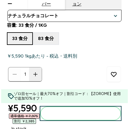
ー
バー
ョン
容量: 33 食分 / 1KG
33 食分
83 食分
￥5,590‎ 1kgあたり - 税込・送料別
ゾロ目セール｜最大70%オフ｜割引コード：【ZOROME】使用
で追加10%オフ！
discounted price
¥5,590‎
カートに入れる
通常価格 ￥7,975‎
割引 ￥2,385‎
In stock