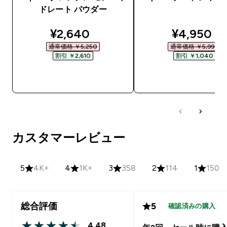
ドレート パウダー
discounted price
discounte
¥2,640‎
¥4,950‎
通常価格 ￥5,250‎
通常価格 ￥5,990‎
割引 ￥2,610‎
割引 ￥1,040‎
今すぐ購入
今すぐ購入
カスタマーレビュー
5
4K+
4
1K+
3
358
2
114
1
150
総合評価
5
確認済みの購入
4.48