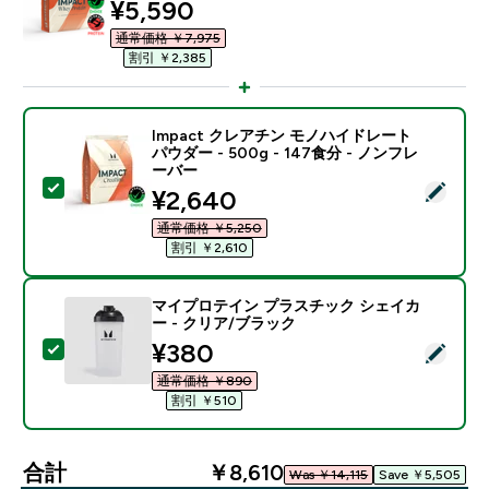
discounted price
¥5,590‎
通常価格 ￥7,975‎
割引 ￥2,385‎
Impact クレアチン モノハイドレート
パウダー - 500g - 147食分 - ノンフレ
ーバー
この商品を選択 - Impact クレアチン モノハイドレート パ
discounted price
¥2,640‎
通常価格 ￥5,250‎
割引 ￥2,610‎
マイプロテイン プラスチック シェイカ
ー - クリア/ブラック
discounted price
¥380‎
この商品を選択 - マイプロテイン プラスチック シェイ
通常価格 ￥890‎
割引 ￥510‎
合計
￥8,610‎
Was ￥14,115‎
Save ￥5,505‎