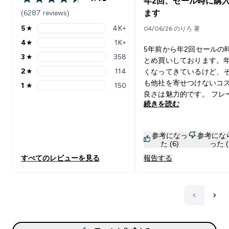
年2回、セール時に購
4.48 out of 5 stars
(6287 reviews)
ます
5
★
4K+
04/06/26 のりろ 著
5 stars rating 4069 reviews
4
★
1K+
4 stars rating 1596 reviews
5年前から年2回セールの
3
★
358
とめ買いしております。
3 stars rating 358 reviews
2
★
114
くなってきているけど、
2 stars rating 114 reviews
も他社を寄せつけないコ
1
★
150
1 stars rating 150 reviews
良さは魅力的です。 フレ
続きを読む
は色々試してきましたが
はノンフレーバー、アイ
をメインで使用しており
参考になっ
参考にな
それと期間限定フレーバ
た (6)
った (
試して毎回1kgほど購入
すべてのレビューを見る
報告する
ます。 今回(2026/5)の
ーバーのゴールデンフル
ックスは、溶けやすくて
めの甘さがあるミックス
ス味です。日本人が好む
染みやすい美味しさがあ