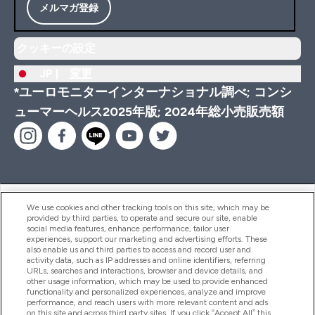
メルマガ登録
クッキーの設定
JP |
変更
*ユーロモニターインターナショナル調べ; コンシ
ューマーヘルス2025年版; 2024年総小売販売額
ヘルプ＆ガイド
We use cookies and other tracking tools on this site, which may be
provided by third parties, to operate and secure our site, enable
social media features, enhance performance, tailor user
experiences, support our marketing and advertising efforts. These
also enable us and third parties to access and record user and
商品について
activity data, such as IP addresses and online identifiers, referring
URLs, searches and interactions, browser and device details, and
other usage information, which may be used to provide enhanced
functionality and personalized experiences, analyze and improve
会社概要
performance, and reach users with more relevant content and ads
on this site and across third party sites. If you click “Accept All” this