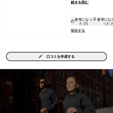
続きを読む
ンでした。
参考になっ
参考にな
た (1)
った (
報告する
口コミを作成する