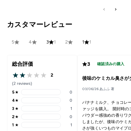
カスタマーレビュー
5
4
3
1
2
1
1
総合評価
3
確認済みの購入
2
2 out of 5 stars
後味のケミカル臭さが
(2 reviews)
03/06/26 あふふ 著
5
★
0
5 stars rating 0 reviews
4
★
0
バナナミルク、チョコレ
4 stars rating 0 reviews
3
★
1
ァッジを購入。 開封時の
3 stars rating 1 reviews
パウダー感強めの香りワ
2
★
0
2 stars rating 0 reviews
しましたが、後味のケミ
1
★
1
1 stars rating 1 reviews
さが強くいつものマイプ