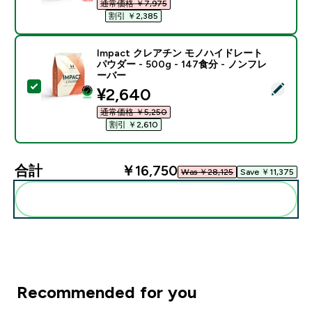
通常価格 ￥7,975‎
割引 ￥2,385‎
Impact クレアチン モノハイドレート
パウダー - 500g - 147食分 - ノンフレ
ーバー
この商品を選択 - Impact クレアチン モノハイドレート パ
discounted price
¥2,640‎
通常価格 ￥5,250‎
割引 ￥2,610‎
合計
￥16,750‎
Was ￥28,125‎
Save ￥11,375‎
まとめてカートに入れる
Recommended for you