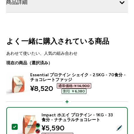
商品詳細
よく一緒に購入されている商品
あわせて使いたい、人気の組み合わせ
現在の商品（選択済み）
Essential プロテイン シェイク - 2.5KG - 70食分 -
チョコレートファッジ
通常価格 ￥14,900‎
discounted price
¥8,520‎
割引 ￥6,380‎
Impact ホエイ プロテイン - 1KG - 33
食分 - ナチュラルチョコレート
discounted price
¥5,590‎
この商品を選択 - Impact ホエイ プロテイン - 1KG 