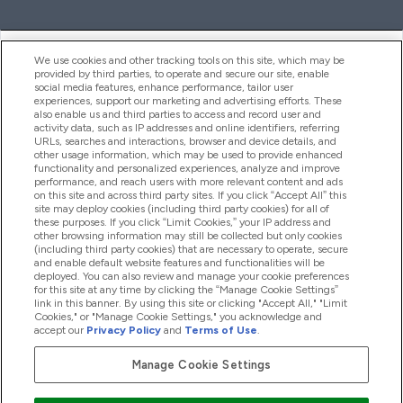
ヘルプ＆ガイド
We use cookies and other tracking tools on this site, which may be
provided by third parties, to operate and secure our site, enable
social media features, enhance performance, tailor user
experiences, support our marketing and advertising efforts. These
also enable us and third parties to access and record user and
商品について
activity data, such as IP addresses and online identifiers, referring
URLs, searches and interactions, browser and device details, and
other usage information, which may be used to provide enhanced
functionality and personalized experiences, analyze and improve
会社概要
performance, and reach users with more relevant content and ads
on this site and across third party sites. If you click “Accept All” this
site may deploy cookies (including third party cookies) for all of
these purposes. If you click “Limit Cookies,” your IP address and
特典＆ポイント
other browsing information may still be collected but only cookies
(including third party cookies) that are necessary to operate, secure
and enable default website features and functionalities will be
deployed. You can also review and manage your cookie preferences
for this site at any time by clicking the “Manage Cookie Settings”
2026 The Hut.com Ltd
link in this banner. By using this site or clicking "Accept All," "Limit
Cookies," or "Manage Cookie Settings," you acknowledge and
accept our
Privacy Policy
and
Terms of Use
.
Manage Cookie Settings
Pay with