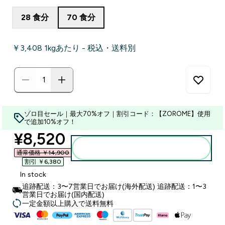
28 食分
70 食分
￥3,408‎ 1kgあたり - 税込・送料別
ゾロ目セール｜最大70%オフ｜割引コード：【ZOROME】使用
で追加10%オフ！
discounted price
¥8,520‎
カートに入れる
通常価格 ￥14,900‎
割引 ￥6,380‎
In stock
追跡配送：3〜7営業日でお届け(海外配送) 追跡配送：1〜3
営業日でお届け(国内配送)
一定金額以上購入で送料無料