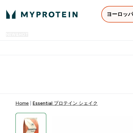
ヨーロッ
NEW&HOT
プロテイン
アミノ酸
サプリメント
プロテ
Enter NEW&HOT submenu
Enter プロテイン submenu
Enter アミノ酸 submenu
Enter サ
⌄
⌄
⌄
⌄
12,000円以上購入で送料無
Home
Essential プロテイン シェイク