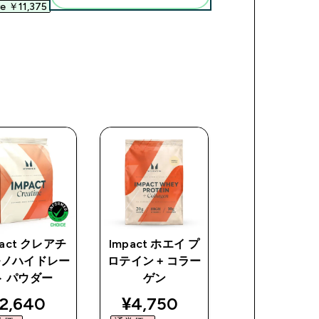
e ￥11,375‎
pact クレアチ
Impact ホエイ プ
Impact ホエイ
モノハイドレー
ロテイン + コラー
ロテイン ミル
ト パウダー
ゲン
ェイク
ce
iscounted price
discounted price
2,640‎
¥4,750‎