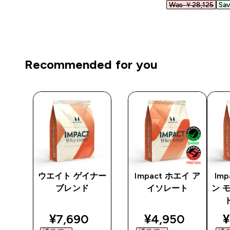
Was ￥28,125‎
Sav
Recommended for you
 プ
ウエイト ゲイナー
Impact ホエイ ア
Im
ェイ
ブレンド
イソレート
ン 
/ブ
discounted price
discounted pri
d
¥7,690‎
¥4,950‎
¥
nted price