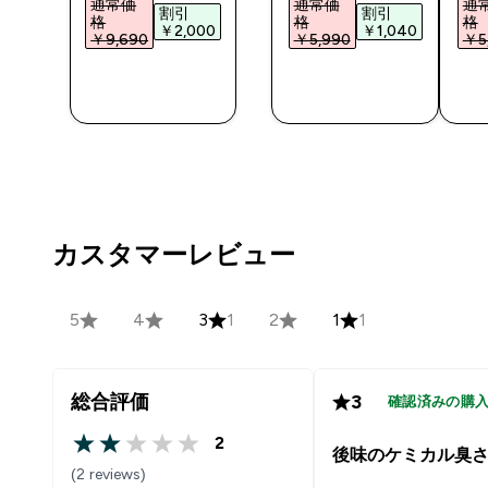
通常価
通常価
通
割引
割引
格
格
格
￥2,000‎
￥1,040‎
‎
￥9,690‎
￥5,990‎
￥5,
今すぐ購
今すぐ購
入
入
カスタマーレビュー
5
4
3
1
2
1
1
総合評価
3
確認済みの購
2
2 out of 5 stars
後味のケミカル臭
(2 reviews)