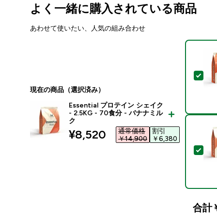
よく一緒に購入されている商品
あわせて使いたい、人気の組み合わせ
この
現在の商品（選択済み）
Essential プロテイン シェイク
- 2.5KG - 70食分 - バナナミル
ク
通常価格
割引
discounted price
¥8,520‎
￥14,900‎
￥6,380‎
この
合計