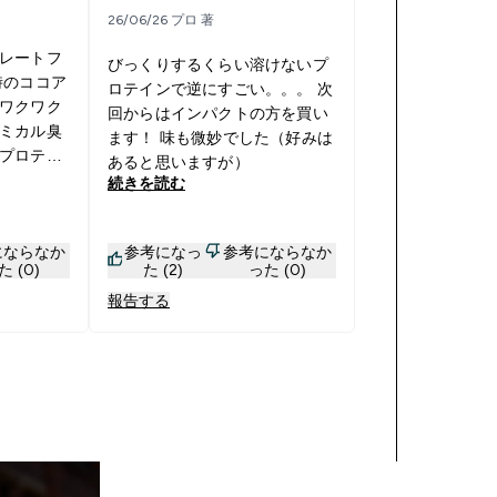
26/06/26 プロ 著
レートフ
びっくりするくらい溶けないプ
時のココア
ロテインで逆にすごい。。。 次
ワクワク
回からはインパクトの方を買い
ミカル臭
ます！ 味も微妙でした（好みは
プロテイ
あると思いますが）
続きを読む
にならなか
参考になっ
参考にならなか
た (0)
た (2)
った (0)
報告する