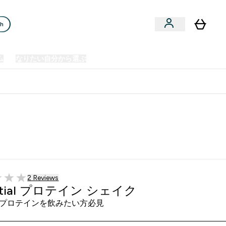
ch
ム
なりたい自分から選ぶ
クリアランスセール
日本製造商品
u
Enter プレミアム submenu
Enter なりたい自分から選ぶ submenu
En
⌄
⌄
⌄
欧州スポーツ栄養No.1ブランド*
2 ＋件の口コミ
2 Reviews
5 stars
ential プロテイン シェイク
プロテインを飲みたい方必見