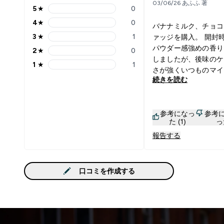
03/06/26 あふふ 著
5
★
0
5 stars rating 0 reviews
4
★
0
バナナミルク、チョコ
4 stars rating 0 reviews
3
★
1
ァッジを購入。 開封
3 stars rating 1 reviews
パウダー感強めの香り
2
★
0
2 stars rating 0 reviews
しましたが、後味のケ
1
★
1
1 stars rating 1 reviews
さが強くいつものマイ
続きを読む
ンでした。
参考になっ
参考
た (1)
っ
報告する
口コミを作成する