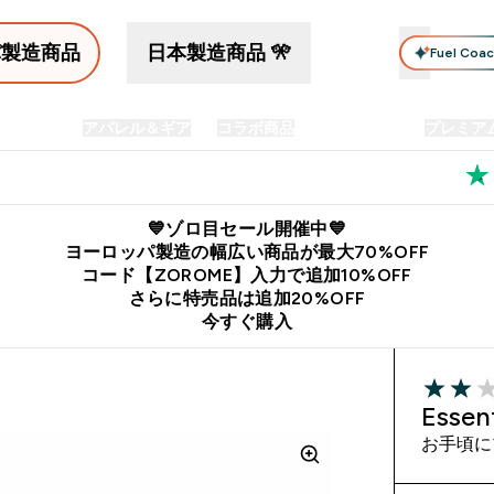
パ製造商品
日本製造商品 🎌
Fuel Coa
イン食品
アパレル＆ギア
コラボ商品
セット商品
プレミア
プリメント submenu
Enter プロテイン食品 submenu
Enter アパレル＆ギア submenu
Enter コラボ商品 submen
⌄
⌄
⌄
料
公式LINE追加で最新お得情報をゲット
公式アプリはこちら
💙ゾロ目セール開催中💙
ヨーロッパ製造の幅広い商品が最大70%OFF
コード【ZOROME】入力で追加10%OFF
さらに特売品は追加20%OFF
今すぐ購入
2 out of 
Ess
お手頃に