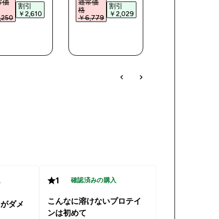
常価
通常価
割引
割引
格
¥5,031‎
￥2,610‎
￥2,029‎
250‎
￥6,779‎
今すぐ購
今すぐ購
今すぐ購
入
入
入
1
入
確認済みの購入
こんなに溶けないプロテイ
さがダメ
ンは初めて