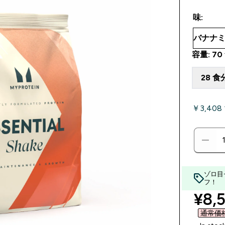
味:
容量: 70 
28 食
￥3,408
ゾロ目
フ！
disc
¥8,5
通常価格 