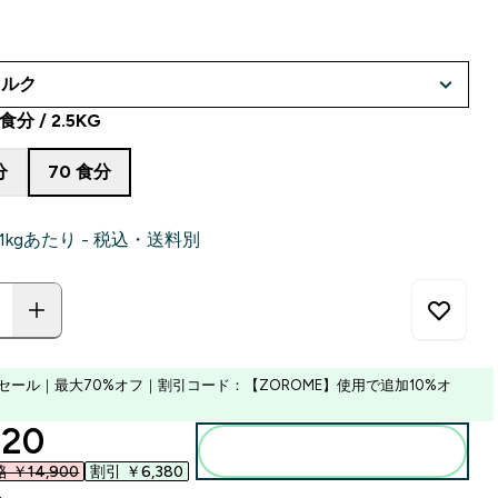
食分 / 2.5KG
分
70 食分
‎ 1kgあたり - 税込・送料別
セール｜最大70%オフ｜割引コード：【ZOROME】使用で追加10%オ
ounted price
20‎
カートに入れる
￥14,900‎
割引 ￥6,380‎