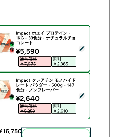
Impact ホエイ プロテイン -
1KG - 33食分 - ナチュラルチョ
コレート
商品を選択 - Impact ホエイ プロテイン - 1KG - 33食分 -
discounted price
¥5,590‎
通常価格
割引
￥7,975‎
￥2,385‎
Impact クレアチン モノハイド
レート パウダー - 500g - 147
食分 - ノンフレーバー
商品を選択 - Impact クレアチン モノハイドレート パウダー - 5
discounted price
¥2,640‎
通常価格
割引
￥5,250‎
￥2,610‎
￥16,750‎
まとめてカートに入れる