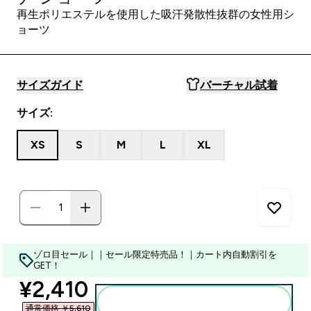
再生ポリエステルを使用した吸汗発散性抜群の女性用シ
ョーツ
サイズガイド
バーチャル試着
サイズ:
XS
S
M
L
XL
ゾロ目セール｜｜セール限定特売品！｜カート内自動割引を
GET！
discounted price
¥2,410‎
カートに入れる
通常価格 ￥5,610‎