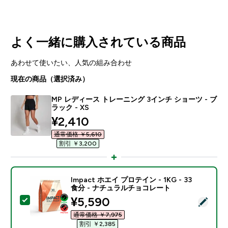
よく一緒に購入されている商品
あわせて使いたい、人気の組み合わせ
現在の商品（選択済み）
MP レディース トレーニング 3インチ ショーツ - ブ
ラック - XS
discounted price
¥2,410‎
通常価格 ￥5,610‎
割引 ￥3,200‎
Impact ホエイ プロテイン - 1KG - 33
食分 - ナチュラルチョコレート
discounted price
¥5,590‎
この商品を選択 - Impact ホエイ プロテイン - 1KG 
通常価格 ￥7,975‎
割引 ￥2,385‎