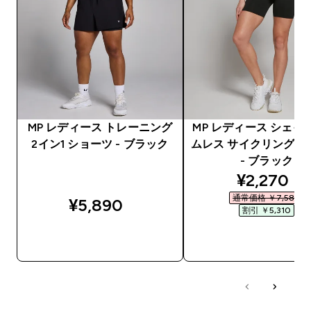
MP レディース トレーニング
MP レディース シェイ
2イン1 ショーツ - ブラック
ムレス サイクリング 
- ブラック
discounte
¥2,270‎
通常価格 ￥7,580‎
¥5,890‎
割引 ￥5,310‎
今すぐ購入
今すぐ購入