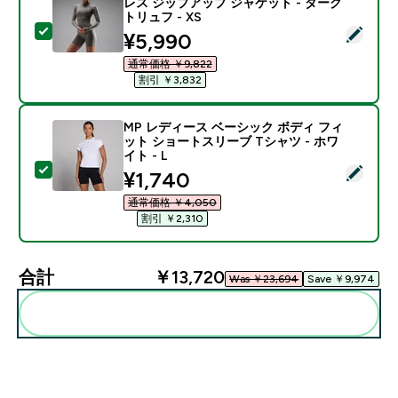
レス ジップアップ ジャケット - ダーク
トリュフ - XS
この商品を選択 - MP ウィメンズ テンポ ウルトラ シー
discounted price
¥5,990‎
通常価格 ￥9,822‎
割引 ￥3,832‎
MP レディース ベーシック ボディ フィ
ット ショートスリーブ Tシャツ - ホワ
イト - L
この商品を選択 - MP レディース ベーシック ボディ フ
discounted price
¥1,740‎
通常価格 ￥4,050‎
割引 ￥2,310‎
合計
￥13,720‎
Was ￥23,694‎
Save ￥9,974‎
まとめてカートに入れる