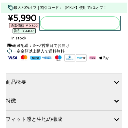
最大70%オフ｜割引コード：【MPJP】使用で5%オフ！
discounted price
¥5,990‎
カートに入れる
通常価格 ￥9,822‎
割引 ￥3,832‎
In stock
追跡配送：3〜7営業日でお届け
一定金額以上購入で送料無料
商品概要
特徴
フィット感と生地の構成