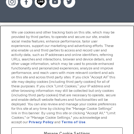
ヘルプ＆ガイド
We use cookies and other tracking tools on this site, which may be
provided by third parties, to operate and secure our site, enable
social media features, enhance performance, tailor user
experiences, support our marketing and advertising efforts. These
also enable us and third parties to access and record user and
商品について
activity data, such as IP addresses and online identifiers, referring
URLs, searches and interactions, browser and device details, and
other usage information, which may be used to provide enhanced
functionality and personalized experiences, analyze and improve
会社概要
performance, and reach users with more relevant content and ads
on this site and across third party sites. If you click “Accept All” this
site may deploy cookies (including third party cookies) for all of
these purposes. If you click “Limit Cookies,” your IP address and
特典＆ポイント
other browsing information may still be collected but only cookies
(including third party cookies) that are necessary to operate, secure
and enable default website features and functionalities will be
deployed. You can also review and manage your cookie preferences
for this site at any time by clicking the “Manage Cookie Settings”
2026 The Hut.com Ltd
link in this banner. By using this site or clicking "Accept All," "Limit
Cookies," or "Manage Cookie Settings," you acknowledge and
accept our
Privacy Policy
and
Terms of Use
.
Manage Cookie Settings