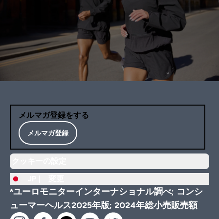
メルマガ登録をする
メルマガ登録
クッキーの設定
JP |
変更
*ユーロモニターインターナショナル調べ; コンシ
ューマーヘルス2025年版; 2024年総小売販売額