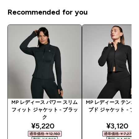
Recommended for you
MP レディース パワー スリム
MP レディース テンポ
フィット ジャケット - ブラッ
プド ジャケット - ブ
ク
discounted price
discounte
¥5,220‎
¥3,120‎
通常価格 ￥12,160‎
通常価格 ￥7,270‎