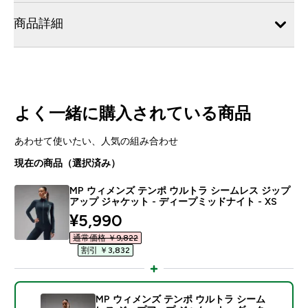
商品詳細
よく一緒に購入されている商品
あわせて使いたい、人気の組み合わせ
現在の商品（選択済み）
MP ウィメンズ テンポ ウルトラ シームレス ジップ
アップ ジャケット - ディープミッドナイト - XS
discounted price
¥5,990‎
通常価格 ￥9,822‎
割引 ￥3,832‎
MP ウィメンズ テンポ ウルトラ シーム