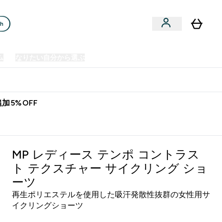
ch
ム
なりたい自分から選ぶ
クリアランスセール
日本製造商品
u
Enter プレミアム submenu
Enter なりたい自分から選ぶ submenu
En
⌄
⌄
⌄
欧州スポーツ栄養No.1ブランド*
加5%OFF
ラスト テクスチャー サイクリング ショーツ - エスプレッソ
MP レディース テンポ コントラス
ト テクスチャー サイクリング ショ
ーツ
再生ポリエステルを使用した吸汗発散性抜群の女性用サ
イクリングショーツ