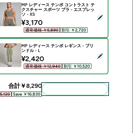
MP レディース テンポ コントラスト テ
クスチャー スポーツ ブラ - エスプレッ
ソ - XS
この商品を選択 - MP レディース テンポ コントラスト テクスチャ
discounted price
¥3,170‎
通常価格 ￥5,890‎
割引 ￥2,720‎
MP レディース テンポ レギンス - ブリ
ンドル - L
この商品を選択 - MP レディース テンポ レギンス - ブリンドル -
discounted price
¥2,420‎
通常価格 ￥12,940‎
割引 ￥10,520‎
合計
￥8,290‎
まとめてカートに入れる
,120‎
Save ￥16,830‎