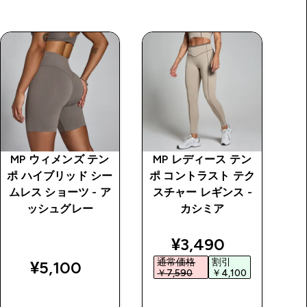
MP ウィメンズ テン
MP レディース テン
M
ポ ハイブリッド シー
ポ コントラスト テク
ポ
ムレス ショーツ - ア
スチャー レギンス -
ス
ッシュグレー
カシミア
グ
price
discounted price
¥3,490‎
通常価格
割引
¥5,100‎
￥7,590‎
￥4,100‎
￥
今すぐ購入
今すぐ購入