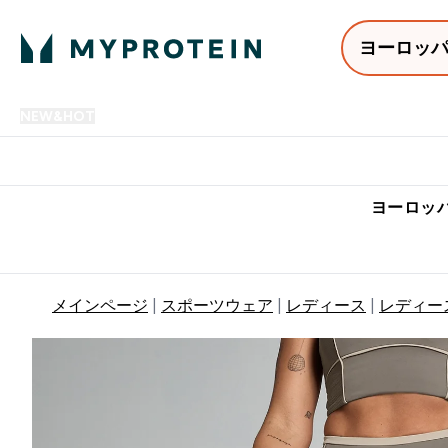
ヨーロッ
NEW&HOT
プロテイン
アミノ酸
サプリメント
プロテ
Enter NEW&HOT submenu
Enter プロテイン submenu
Enter アミノ酸 submenu
Enter サ
⌄
⌄
⌄
⌄
7,000円以上購入で送料無
ヨーロッパ
メインページ
スポーツウェア
レディース
レディー