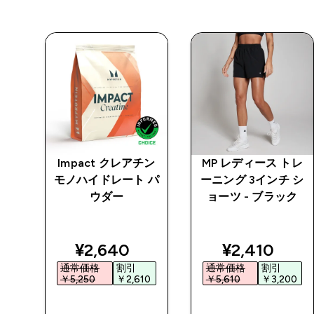
テン
Impact クレアチン
MP レディース トレ
テク
モノハイドレート パ
ーニング 3インチ シ
 ブ
ウダー
ョーツ - ブラック
ソ
ed price
discounted price
discounted 
¥2,640‎
¥2,410‎
通常価格
割引
通常価格
割引
0‎
￥5,250‎
￥2,610‎
￥5,610‎
￥3,200‎
今すぐ購入
今すぐ購入