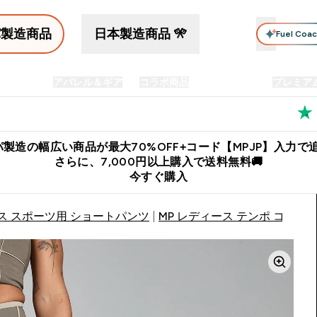
パ製造商品
日本製造商品 🎌
Fuel Coa
イン食品
アパレル＆ギア
コラボ商品
セット商品
プレミア
プリメント submenu
Enter プロテイン食品 submenu
Enter アパレル＆ギア submenu
Enter コラボ商品 submen
⌄
⌄
⌄
料
公式LINE追加で最新お得情報をゲット
公式アプリはこちら
製造の幅広い商品が最大70%OFF+コード【MPJP】入力で追
さらに、7,000円以上購入で送料無料🚚
今すぐ購入
ス スポーツ用 ショートパンツ
MP レディース テンポ コント