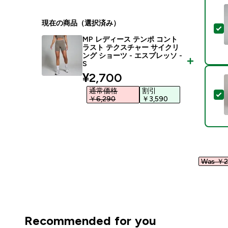
現在の商品（選択済み）
MP レディース テンポ コント
ラスト テクスチャー サイクリ
ング ショーツ - エスプレッソ -
S
discounted price
¥2,700‎
通常価格
割引
￥6,290‎
￥3,590‎
Was ￥25
Recommended for you