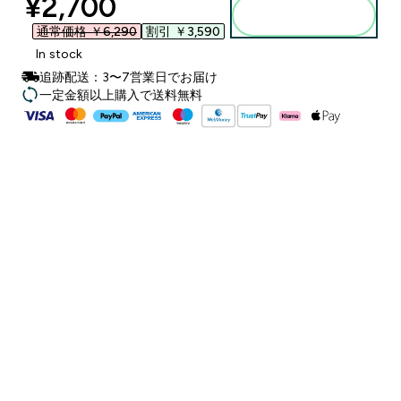
discounted price
¥2,700‎
カートに入れる
通常価格 ￥6,290‎
割引 ￥3,590‎
In stock
追跡配送：3〜7営業日でお届け
一定金額以上購入で送料無料