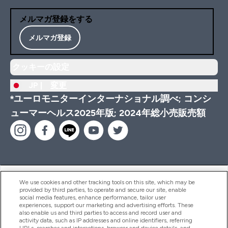
メルマガ登録をする
メルマガ登録
クッキーの設定
JP |
変更
*ユーロモニターインターナショナル調べ; コンシ
ューマーヘルス2025年版; 2024年総小売販売額
ヘルプ＆ガイド
We use cookies and other tracking tools on this site, which may be
provided by third parties, to operate and secure our site, enable
social media features, enhance performance, tailor user
experiences, support our marketing and advertising efforts. These
also enable us and third parties to access and record user and
商品について
activity data, such as IP addresses and online identifiers, referring