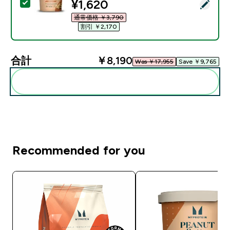
discounted price
¥1,620‎
この商品を選択 - オールナチュラル ピーナッツ バター 
通常価格 ￥3,790‎
割引 ￥2,170‎
合計
￥8,190‎
Was ￥17,955‎
Save ￥9,765‎
まとめてカートに入れる
Recommended for you