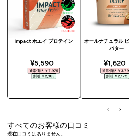
Impact ホエイ プロテイン
オールナチュラル ピー
バター
discounted price
discounte
¥5,590‎
¥1,620‎
通常価格 ￥7,975‎
通常価格 ￥3,790‎
割引 ￥2,385‎
割引 ￥2,170‎
今すぐ購入
今すぐ購入
すべてのお客様の口コミ
現在口コミはありません。