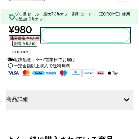
ゾロ目セール｜最大70%オフ｜割引コード：【ZOROME】使用
で追加10%オフ！
discounted price
¥980‎
カートに入れる
通常価格 ￥6,190‎
割引 ￥5,210‎
In stock
追跡配送：3〜7営業日でお届け
一定金額以上購入で送料無料
商品詳細