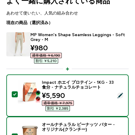
よく一緒に購入されている商品
あわせて使いたい、人気の組み合わせ
現在の商品（選択済み）
MP Women's Shape Seamless Leggings - Soft
Grey - M
discounted price
¥980‎
通常価格 ￥6,190‎
割引 ￥5,210‎
Impact ホエイ プロテイン - 1KG - 33
食分 - ナチュラルチョコレート
discounted price
¥5,590‎
この商品を選択 - Impact ホエイ プロテイン - 1KG 
通常価格 ￥7,975‎
割引 ￥2,385‎
オールナチュラル ピーナッツ バター -
オリジナル(クランチー)