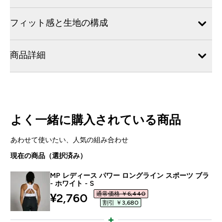
フィット感と生地の構成
商品詳細
よく一緒に購入されている商品
あわせて使いたい、人気の組み合わせ
現在の商品（選択済み）
MP レディース パワー ロングライン スポーツ ブラ
- ホワイト - S
通常価格 ￥6,440‎
discounted price
¥2,760‎
割引 ￥3,680‎