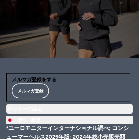
メルマガ登録をする
メルマガ登録
クッキーの設定
JP |
変更
*ユーロモニターインターナショナル調べ; コンシ
ューマーヘルス2025年版; 2024年総小売販売額