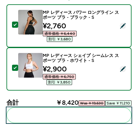
MP レディース パワー ロングライン ス
ポーツ ブラ - ブラック - S
discounted price
¥2,760‎
この商品を選択 - MP レディース パワー ロングライン ス
通常価格 ￥6,440‎
割引 ￥3,680‎
MP レディース シェイプ シームレス ス
ポーツ ブラ - ホワイト - S
discounted price
¥2,900‎
この商品を選択 - MP レディース シェイプ シームレス ス
通常価格 ￥6,750‎
割引 ￥3,850‎
合計
￥8,420‎
Was ￥19,630‎
Save ￥11,210‎
まとめてカートに入れる