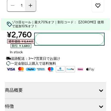
ゾロ目セール｜最大70%オフ｜割引コード：【ZOROME】使用
で追加10%オフ！
discounted price
¥2,760‎
カートに入れる
通常価格 ￥6,440‎
割引 ￥3,680‎
In stock
追跡配送：3〜7営業日でお届け
一定金額以上購入で送料無料
商品概要
特徴