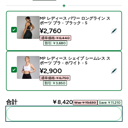
MP レディース パワー ロングライン ス
ポーツ ブラ - ブラック - S
discounted price
¥2,760‎
この商品を選択 - MP レディース パワー ロングライン ス
通常価格 ￥6,440‎
割引 ￥3,680‎
MP レディース シェイプ シームレス ス
ポーツ ブラ - ホワイト - S
discounted price
¥2,900‎
この商品を選択 - MP レディース シェイプ シームレス ス
通常価格 ￥6,750‎
割引 ￥3,850‎
合計
￥8,420‎
Was ￥19,630‎
Save ￥11,210‎
まとめてカートに入れる