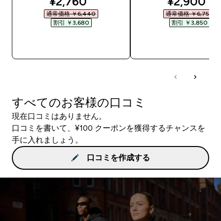
discounted price
discounte
¥2,760‎
¥2,900‎
通常価格 ￥6,440‎
通常価格 ￥6,750‎
割引 ￥3,680‎
割引 ￥3,850‎
今すぐ購入
今すぐ購入
すべてのお客様の口コミ
現在口コミはありません。
口コミを書いて、¥100 クーポンを獲得するチャンスを
手に入れましょう。
口コミを作成する