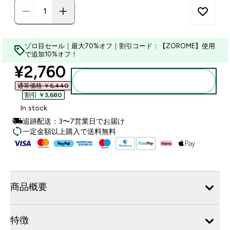
ゾロ目セール｜最大70%オフ｜割引コード：【ZOROME】使用
で追加10%オフ！
discounted price
¥2,760‎
カートに入れる
通常価格 ￥6,440‎
割引 ￥3,680‎
In stock
追跡配送：3〜7営業日でお届け
一定金額以上購入で送料無料
商品概要
特徴