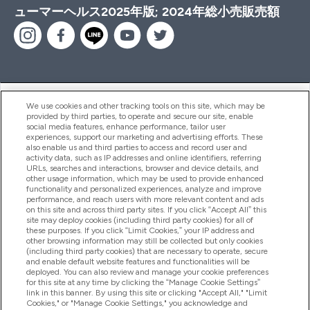
ューマーヘルス2025年版; 2024年総小売販売額
ヘルプ＆ガイド
We use cookies and other tracking tools on this site, which may be
provided by third parties, to operate and secure our site, enable
social media features, enhance performance, tailor user
experiences, support our marketing and advertising efforts. These
also enable us and third parties to access and record user and
商品について
activity data, such as IP addresses and online identifiers, referring
URLs, searches and interactions, browser and device details, and
other usage information, which may be used to provide enhanced
functionality and personalized experiences, analyze and improve
会社概要
performance, and reach users with more relevant content and ads
on this site and across third party sites. If you click “Accept All” this
site may deploy cookies (including third party cookies) for all of
these purposes. If you click “Limit Cookies,” your IP address and
特典＆ポイント
other browsing information may still be collected but only cookies
(including third party cookies) that are necessary to operate, secure
and enable default website features and functionalities will be
deployed. You can also review and manage your cookie preferences
for this site at any time by clicking the “Manage Cookie Settings”
2026 The Hut.com Ltd
link in this banner. By using this site or clicking "Accept All," "Limit
Cookies," or "Manage Cookie Settings," you acknowledge and