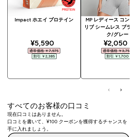
Impact ホエイ プロテイン
MP レディース コント
リブ シームレス ブラ -
ク/グレー
discounted price
discounte
¥5,590‎
¥2,050‎
通常価格 ￥7,975‎
通常価格 ￥3,750‎
割引 ￥2,385‎
割引 ￥1,700‎
今すぐ購入
今すぐ購入
すべてのお客様の口コミ
現在口コミはありません。
口コミを書いて、¥100 クーポンを獲得するチャンスを
手に入れましょう。