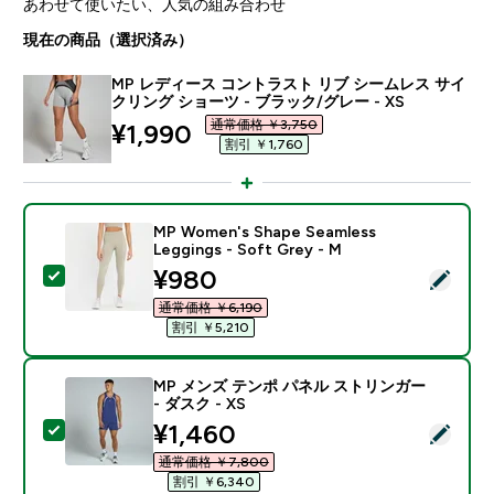
あわせて使いたい、人気の組み合わせ
現在の商品（選択済み）
MP レディース コントラスト リブ シームレス サイ
クリング ショーツ - ブラック/グレー - XS
通常価格 ￥3,750‎
discounted price
¥1,990‎
割引 ￥1,760‎
MP Women's Shape Seamless
Leggings - Soft Grey - M
discounted price
¥980‎
この商品を選択 - MP Women's Shape Seamless Leggings
通常価格 ￥6,190‎
割引 ￥5,210‎
MP メンズ テンポ パネル ストリンガー
- ダスク - XS
discounted price
¥1,460‎
この商品を選択 - MP メンズ テンポ パネル ストリンガー 
通常価格 ￥7,800‎
割引 ￥6,340‎