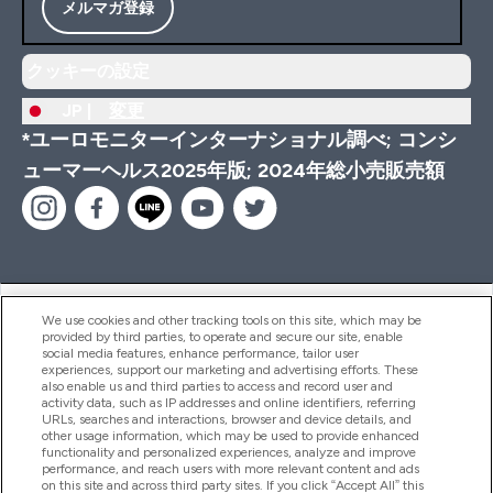
メルマガ登録
クッキーの設定
JP |
変更
*ユーロモニターインターナショナル調べ; コンシ
ューマーヘルス2025年版; 2024年総小売販売額
ヘルプ＆ガイド
We use cookies and other tracking tools on this site, which may be
provided by third parties, to operate and secure our site, enable
social media features, enhance performance, tailor user
experiences, support our marketing and advertising efforts. These
also enable us and third parties to access and record user and
商品について
activity data, such as IP addresses and online identifiers, referring
URLs, searches and interactions, browser and device details, and
other usage information, which may be used to provide enhanced
functionality and personalized experiences, analyze and improve
会社概要
performance, and reach users with more relevant content and ads
on this site and across third party sites. If you click “Accept All” this