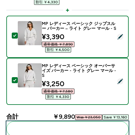
割引 ￥4,330‎
MP レディース ベーシック ジップスル
ー パーカー – ライト グレー マール - S
discounted price
¥3,390‎
この商品を選択 - MP レディース ベーシック ジップスル
通常価格 ￥7,890‎
割引 ￥4,500‎
MP レディース ベーシック オーバーサ
イズ パーカー - ライト グレー マール -
S
この商品を選択 - MP レディース ベーシック オーバーサ
discounted price
¥3,250‎
通常価格 ￥7,580‎
割引 ￥4,330‎
合計
￥9,890‎
Was ￥23,050‎
Save ￥13,160‎
まとめてカートに入れる