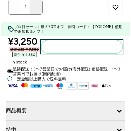
ゾロ目セール｜最大70%オフ｜割引コード：【ZOROME】使用
で追加10%オフ！
discounted price
¥3,250‎
カートに入れる
通常価格 ￥7,580‎
割引 ￥4,330‎
In stock
追跡配送：3〜7営業日でお届け(海外配送) 追跡配送：1〜3
営業日でお届け(国内配送)
一定金額以上購入で送料無料
商品概要
特徴