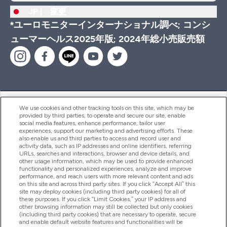
JP |
変更
*ユーロモニターインターナショナル調べ; コンシ
ューマーヘルス2025年版; 2024年総小売販売額
ヘルプ＆ガイド
We use cookies and other tracking tools on this site, which may be
provided by third parties, to operate and secure our site, enable
social media features, enhance performance, tailor user
experiences, support our marketing and advertising efforts. These
also enable us and third parties to access and record user and
商品について
activity data, such as IP addresses and online identifiers, referring
URLs, searches and interactions, browser and device details, and
other usage information, which may be used to provide enhanced
functionality and personalized experiences, analyze and improve
会社概要
performance, and reach users with more relevant content and ads
on this site and across third party sites. If you click “Accept All” this
site may deploy cookies (including third party cookies) for all of
these purposes. If you click “Limit Cookies,” your IP address and
特典＆ポイント
other browsing information may still be collected but only cookies
(including third party cookies) that are necessary to operate, secure
and enable default website features and functionalities will be