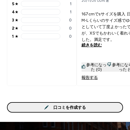
20/11/25 UDN 著
5
★
1
5 stars rating 1 reviews
4
★
1
167cmでsサイズを購入 
4 stars rating 1 reviews
3
★
0
M-Lくらいのサイズ感で
3 stars rating 0 reviews
としていて丁度よかった
2
★
0
2 stars rating 0 reviews
が、XSでもかわいく着れ
1
★
0
1 stars rating 0 reviews
した。満足です。
続きを読む
参考になっ
参考にな
た (0)
った (
報告する
口コミを作成する