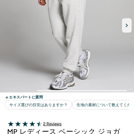
2 ＋件の口コミ
2 Reviews
4.5 out of 5 stars
MP レディース ベーシック ジョガ