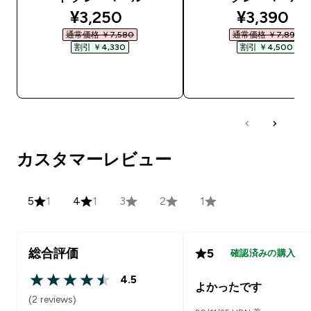
discounted price
discounte
¥3,250‎
¥3,390‎
通常価格 ￥7,580‎
通常価格 ￥7,890‎
割引 ￥4,330‎
割引 ￥4,500‎
今すぐ購入
今すぐ購入
カスタマーレビュー
5
1
4
1
3
2
1
総合評価
5
確認済みの購入
4.5
4.5 out of 5 stars
よかったです
(2 reviews)