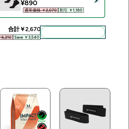
discounted price
¥890‎
通常価格 ￥2,070‎
割引 ￥1,180‎
合計
￥2,670‎
まとめてカートに入れる
6,210‎
Save ￥3,540‎