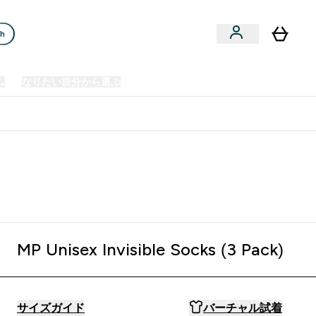
ch
ム
なりたい自分から選ぶ
クリアランスセール
日本製造商品
u
Enter プレミアム submenu
Enter なりたい自分から選ぶ submenu
En
⌄
⌄
⌄
欧州スポーツ栄養No.1ブランド*
ack) - Black
MP Unisex Invisible Socks (3 Pack)
サイズガイド
バーチャル試着