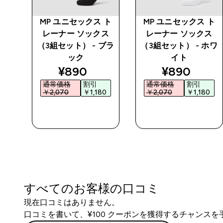
ble
MP ユニセックス ト
MP ユニセックス ト
-
レーナー ソックス
レーナー ソックス
（3組セット） - ブラ
（3組セット） - ホワ
ック
イト
ted price
discounted price
discounted
¥890‎
¥890‎
通常価格
割引
通常価格
割引
‎
￥2,070‎
￥1,180‎
￥2,070‎
￥1,180‎
今すぐ購入
今すぐ購入
すべてのお客様の口コミ
現在口コミはありません。
口コミを書いて、¥100 クーポンを獲得するチャンス