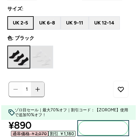
サイズ:
UK 2-5
UK 6-8
UK 9-11
UK 12-14
色: ブラック
ゾロ目セール｜最大70%オフ｜割引コード：【ZOROME】使用
で追加10%オフ！
discounted price
¥890‎
カートに入れる
通常価格 ￥2,070‎
割引 ￥1,180‎