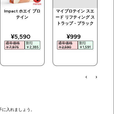
Impact ホエイ プロ
マイプロテイン スエ
M
テイン
ード リフティング ス
シ
トラップ - ブラック
 price
discounted price
discounted price
¥5,590‎
¥999‎
通常価格
割引
通常価格
割引
￥7,975‎
￥2,385‎
￥2,590‎
￥1,591‎
￥
今すぐ購入
今すぐ購入
を手に入れましょう。