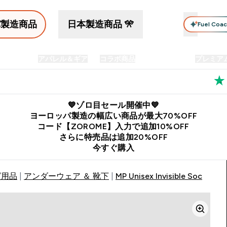
パ製造商品
日本製造商品 🎌
Fuel Coa
イン食品
アパレル＆ギア
コラボ商品
セット商品
プレミア
プリメント submenu
Enter プロテイン食品 submenu
Enter アパレル＆ギア submenu
Enter コラボ商品 submen
⌄
⌄
⌄
料
公式LINE追加で最新お得情報をゲット
公式アプリはこちら
💙ゾロ目セール開催中💙
ヨーロッパ製造の幅広い商品が最大70%OFF
コード【ZOROME】入力で追加10%OFF
さらに特売品は追加20%OFF
今すぐ購入
グ用品
アンダーウェア ＆ 靴下
MP Unisex Invisible Socks (3 P