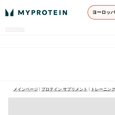
ヨーロッ
NEW&HOT
プロテイン
アミノ酸
サプリメント
プロテ
Enter NEW&HOT submenu
Enter プロテイン submenu
Enter アミノ酸 submenu
Enter サ
⌄
⌄
⌄
⌄
12,000円以上購入で送料無
メインページ
プロテイン サプリメント
トレーニン