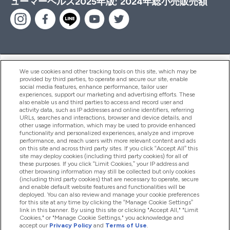
ューマーヘルス2025年版; 2024年総小売販売額
ヘルプ＆ガイド
We use cookies and other tracking tools on this site, which may be
provided by third parties, to operate and secure our site, enable
social media features, enhance performance, tailor user
experiences, support our marketing and advertising efforts. These
also enable us and third parties to access and record user and
商品について
activity data, such as IP addresses and online identifiers, referring
URLs, searches and interactions, browser and device details, and
other usage information, which may be used to provide enhanced
functionality and personalized experiences, analyze and improve
会社概要
performance, and reach users with more relevant content and ads
on this site and across third party sites. If you click “Accept All” this
site may deploy cookies (including third party cookies) for all of
these purposes. If you click “Limit Cookies,” your IP address and
特典＆ポイント
other browsing information may still be collected but only cookies
(including third party cookies) that are necessary to operate, secure
and enable default website features and functionalities will be
deployed. You can also review and manage your cookie preferences
for this site at any time by clicking the “Manage Cookie Settings”
2026 The Hut.com Ltd
link in this banner. By using this site or clicking "Accept All," "Limit
Cookies," or "Manage Cookie Settings," you acknowledge and
accept our
Privacy Policy
and
Terms of Use
.