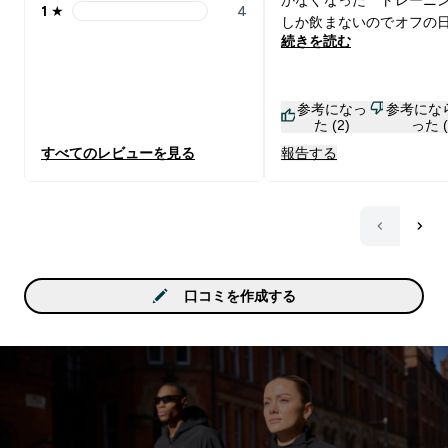
かなくなった トレーニ
1
★
4
1 stars rating 4 reviews
しか飲まないのでオフの
続きを読む
まないため、オフの日が
に風邪を引いたりするの
飲むようにしたい
参考になっ
参考にな
た (2)
った (
すべてのレビューを見る
報告する
口コミを作成する