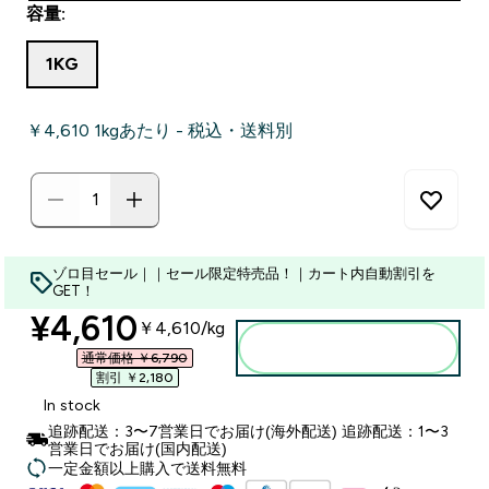
容量:
1KG
￥4,610‎ 1kgあたり - 税込・送料別
ゾロ目セール｜｜セール限定特売品！｜カート内自動割引を
GET！
discounted price
¥4,610‎
￥4,610‎/kg
カートに入れる
通常価格 ￥6,790‎
割引 ￥2,180‎
In stock
追跡配送：3〜7営業日でお届け(海外配送) 追跡配送：1〜3
営業日でお届け(国内配送)
一定金額以上購入で送料無料