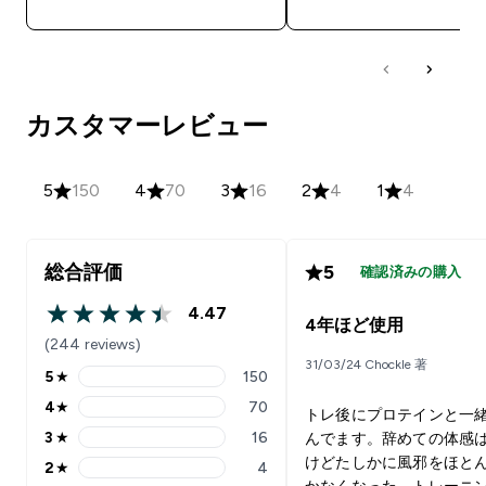
カスタマーレビュー
5
150
4
70
3
16
2
4
1
4
総合評価
5
確認済みの購入
4.47
4.47 out of 5 stars
4年ほど使用
(244 reviews)
31/03/24 Chockle 著
5
★
150
5 stars rating 150 reviews
4
★
70
トレ後にプロテインと一
4 stars rating 70 reviews
3
★
16
んでます。辞めての体感
3 stars rating 16 reviews
けどたしかに風邪をほと
2
★
4
2 stars rating 4 reviews