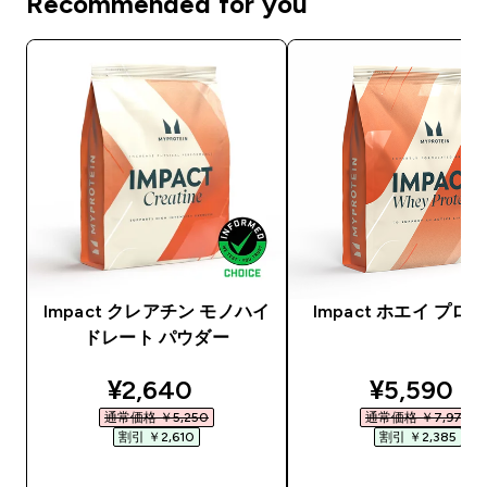
Recommended for you
Impact クレアチン モノハイ
Impact ホエイ プロ
ドレート パウダー
discounted price
discounte
¥2,640‎
¥5,590‎
通常価格 ￥5,250‎
通常価格 ￥7,975‎
割引 ￥2,610‎
割引 ￥2,385‎
今すぐ購入
今すぐ購入