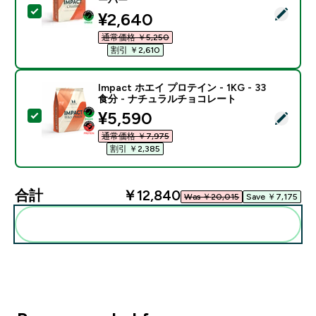
この商品を選択 - Impact クレアチン モノハイドレート パ
discounted price
¥2,640‎
通常価格 ￥5,250‎
割引 ￥2,610‎
Impact ホエイ プロテイン - 1KG - 33
食分 - ナチュラルチョコレート
discounted price
¥5,590‎
この商品を選択 - Impact ホエイ プロテイン - 1KG 
通常価格 ￥7,975‎
割引 ￥2,385‎
合計
￥12,840‎
Was ￥20,015‎
Save ￥7,175‎
まとめてカートに入れる