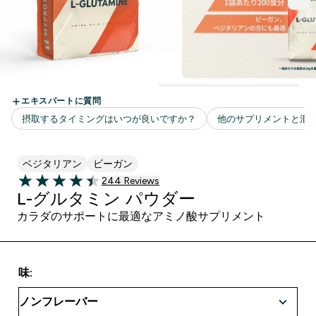
ベジタリアン
ビーガン
244 ＋件の口コミ
244 Reviews
4.47 out of 5 stars
L-グルタミン パウダー
カラダのサポートに最適なアミノ酸サプリメント
味: