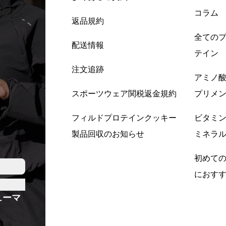
コラム
返品規約
全ての
配送情報
テイン
注文追跡
アミノ
スポーツウェア関税返金規約
プリメ
フィルドプロテインクッキー
ビタミ
製品回収のお知らせ
ミネラ
初めて
におす
ューマ