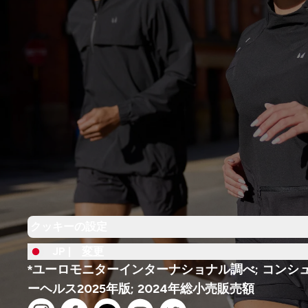
クッキーの設定
JP |
変更
*ユーロモニターインターナショナル調べ; コンシ
ーヘルス2025年版; 2024年総小売販売額