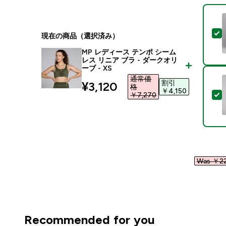
現在の商品（選択済み）
MP レディース テンポ シーム
レス リニア ブラ - ダークオリ
ーブ - XS
通常価
割引
discounted price
¥3,120‎
格
￥4,150‎
￥7,270‎
Was ￥22
Recommended for you