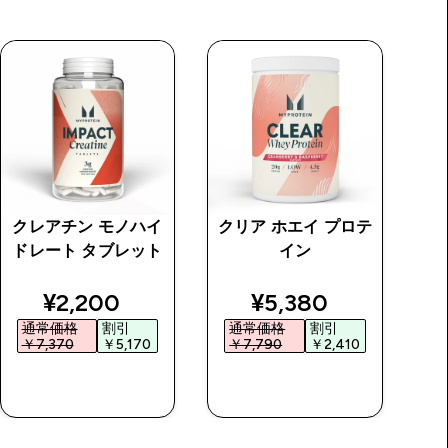
クレアチン モノハイ
クリア ホエイ プロテ
マ
ドレート タブレット
イン
price
discounted price
discounted price
¥2,200‎
¥5,380‎
通常価格
割引
通常価格
割引
￥7,370‎
￥5,170‎
￥7,790‎
￥2,410‎
￥
今すぐ購入
今すぐ購入