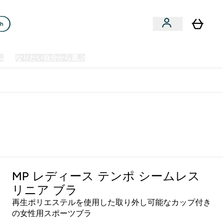
ch
ム
なりたい自分から選ぶ
クリアランスセール
日本製造商品
u
Enter プレミアム submenu
Enter なりたい自分から選ぶ submenu
En
⌄
⌄
⌄
欧州スポーツ栄養No.1ブランド*
オリーブ
MP レディース テンポ シームレス
リニア ブラ
再生ポリエステルを使用した取り外し可能なカップ付き
の女性用スポーツブラ