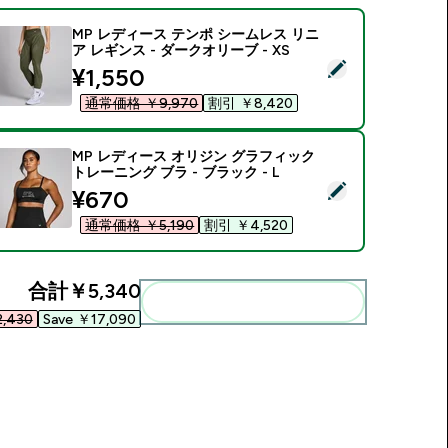
MP レディース テンポ シームレス リニ
ア レギンス - ダークオリーブ - XS
この商品を選択 - MP レディース テンポ シームレス リニア レギン
discounted price
¥1,550‎
通常価格 ￥9,970‎
割引 ￥8,420‎
MP レディース オリジン グラフィック
トレーニング ブラ - ブラック - L
この商品を選択 - MP レディース オリジン グラフィック トレーニン
discounted price
¥670‎
通常価格 ￥5,190‎
割引 ￥4,520‎
合計
￥5,340‎
まとめてカートに入れる
,430‎
Save ￥17,090‎