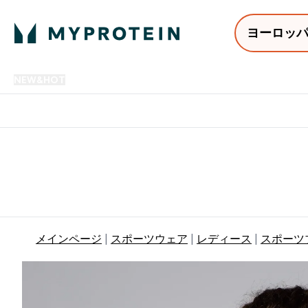
ヨーロッ
NEW&HOT
プロテイン
アミノ酸
サプリメント
プロテ
Enter NEW&HOT submenu
Enter プロテイン submenu
Enter アミノ酸 submenu
Enter サ
⌄
⌄
⌄
⌄
12,000円以上購入で送料無
メインページ
スポーツウェア
レディース
スポーツ