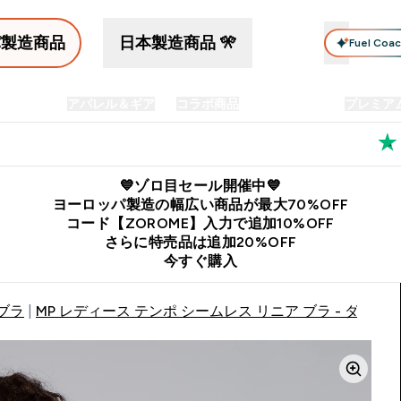
パ製造商品
日本製造商品 🎌
Fuel Coa
イン食品
アパレル＆ギア
コラボ商品
セット商品
プレミア
プリメント submenu
Enter プロテイン食品 submenu
Enter アパレル＆ギア submenu
Enter コラボ商品 submen
⌄
⌄
⌄
料
公式LINE追加で最新お得情報をゲット
公式アプリはこちら
💙ゾロ目セール開催中💙
ヨーロッパ製造の幅広い商品が最大70%OFF
コード【ZOROME】入力で追加10%OFF
さらに特売品は追加20%OFF
今すぐ購入
ブラ
MP レディース テンポ シームレス リニア ブラ - ダーク