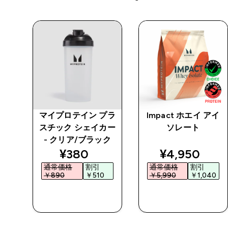
チン
マイプロテイン プラ
Impact ホエイ アイ
 パ
スチック シェイカー
ソレート
- クリア/ブラック
ed price
discounted price
discounted 
¥380‎
¥4,950‎
通常価格
割引
通常価格
割引
0‎
￥890‎
￥510‎
￥5,990‎
￥1,040‎
今すぐ購入
今すぐ購入