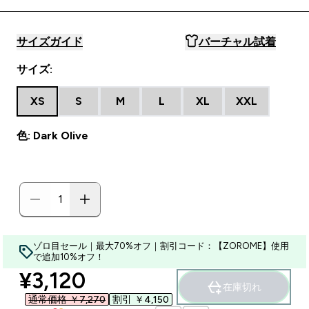
サイズガイド
バーチャル試着
サイズ:
XS
S
M
L
XL
XXL
色: Dark Olive
ゾロ目セール｜最大70%オフ｜割引コード：【ZOROME】使用
で追加10%オフ！
discounted price
¥3,120‎
在庫切れ
通常価格 ￥7,270‎
割引 ￥4,150‎