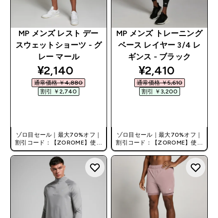
MP メンズ レスト デー
MP メンズ トレーニング
スウェットショーツ - グ
ベース レイヤー 3/4 レ
レー マール
ギンス - ブラック
discounted price
discounted pri
¥2,140‎
¥2,410‎
通常価格 ￥4,880‎
通常価格 ￥5,610‎
割引 ￥2,740‎
割引 ￥3,200‎
今すぐ購入
今すぐ購入
ゾロ目セール｜最大70%オフ｜
ゾロ目セール｜最大70%オフ｜
割引コード：【ZOROME】使用
割引コード：【ZOROME】使用
で追加10%オフ！
で追加10%オフ！