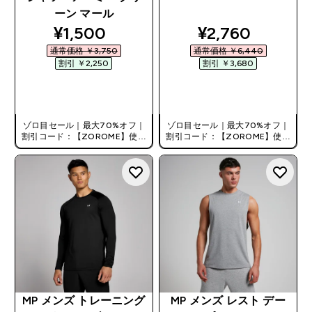
ーン マール
discounted price
discounted pri
¥1,500‎
¥2,760‎
通常価格 ￥3,750‎
通常価格 ￥6,440‎
割引 ￥2,250‎
割引 ￥3,680‎
今すぐ購入
今すぐ購入
ゾロ目セール｜最大70%オフ｜
ゾロ目セール｜最大70%オフ｜
割引コード：【ZOROME】使用
割引コード：【ZOROME】使用
で追加10%オフ！
で追加10%オフ！
MP メンズ トレーニング
MP メンズ レスト デー