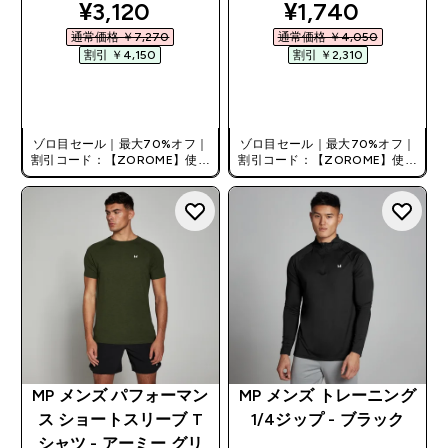
discounted price
discounted pri
¥3,120‎
¥1,740‎
通常価格 ￥7,270‎
通常価格 ￥4,050‎
割引 ￥4,150‎
割引 ￥2,310‎
今すぐ購入
今すぐ購入
ゾロ目セール｜最大70%オフ｜
ゾロ目セール｜最大70%オフ｜
割引コード：【ZOROME】使用
割引コード：【ZOROME】使用
で追加10%オフ！
で追加10%オフ！
MP メンズ パフォーマン
MP メンズ トレーニング
ス ショートスリーブ T
1/4ジップ - ブラック
シャツ - アーミー グリ