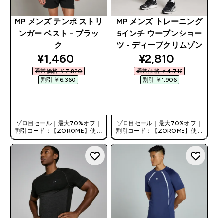
MP メンズ テンポ ストリ
MP メンズ トレーニング
ンガー ベスト - ブラッ
5インチ ウーブンショー
ク
ツ - ディープクリムゾン
discounted price
discounted pri
¥1,460‎
¥2,810‎
通常価格 ￥7,820‎
通常価格 ￥4,716‎
割引 ￥6,360‎
割引 ￥1,906‎
今すぐ購入
今すぐ購入
ゾロ目セール｜最大70%オフ｜
ゾロ目セール｜最大70%オフ｜
割引コード：【ZOROME】使用
割引コード：【ZOROME】使用
で追加10%オフ！
で追加10%オフ！