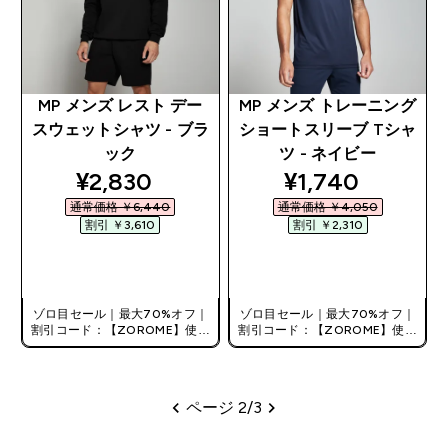
MP メンズ レスト デー
MP メンズ トレーニング
スウェットシャツ - ブラ
ショートスリーブ Tシャ
ック
ツ - ネイビー
discounted price
discounted pri
¥2,830‎
¥1,740‎
通常価格 ￥6,440‎
通常価格 ￥4,050‎
割引 ￥3,610‎
割引 ￥2,310‎
今すぐ購入
今すぐ購入
ゾロ目セール｜最大70%オフ｜
ゾロ目セール｜最大70%オフ｜
割引コード：【ZOROME】使用
割引コード：【ZOROME】使用
で追加10%オフ！
で追加10%オフ！
ページ 2/3
ページ