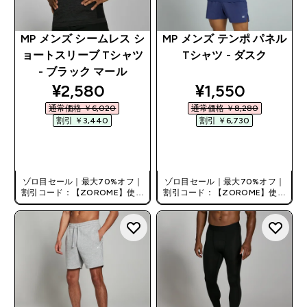
MP メンズ シームレス シ
MP メンズ テンポ パネル
ョートスリーブ Tシャツ
Tシャツ - ダスク
- ブラック マール
discounted price
discounted pri
¥2,580‎
¥1,550‎
通常価格 ￥6,020‎
通常価格 ￥8,280‎
割引 ￥3,440‎
割引 ￥6,730‎
今すぐ購入
今すぐ購入
ゾロ目セール｜最大70%オフ｜
ゾロ目セール｜最大70%オフ｜
割引コード：【ZOROME】使用
割引コード：【ZOROME】使用
で追加10%オフ！
で追加10%オフ！