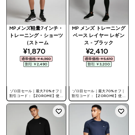
MPメンズ軽量7インチ・
MP メンズ トレーニング
トレーニング・ショーツ
ベース レイヤー レギン
（ストーム
ス - ブラック
discounted price
discounted pri
¥1,870‎
¥2,410‎
通常価格 ￥4,360‎
通常価格 ￥5,610‎
割引 ￥2,490‎
割引 ￥3,200‎
今すぐ購入
今すぐ購入
ゾロ目セール｜最大70%オフ｜
ゾロ目セール｜最大70%オフ｜
割引コード：【ZOROME】使用
割引コード：【ZOROME】使用
で追加10%オフ！
で追加10%オフ！