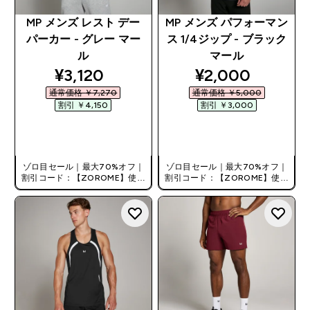
MP メンズ レスト デー
MP メンズ パフォーマン
パーカー - グレー マー
ス 1/4ジップ - ブラック
ル
マール
discounted price
discounted pri
¥3,120‎
¥2,000‎
通常価格 ￥7,270‎
通常価格 ￥5,000‎
割引 ￥4,150‎
割引 ￥3,000‎
今すぐ購入
今すぐ購入
ゾロ目セール｜最大70%オフ｜
ゾロ目セール｜最大70%オフ｜
割引コード：【ZOROME】使用
割引コード：【ZOROME】使用
で追加10%オフ！
で追加10%オフ！