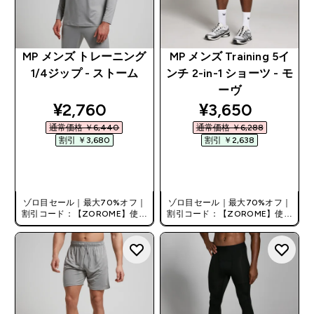
MP メンズ トレーニング
MP メンズ Training 5イ
1/4ジップ - ストーム
ンチ 2-in-1 ショーツ - モ
ーヴ
discounted price
discounted pri
¥2,760‎
¥3,650‎
通常価格 ￥6,440‎
通常価格 ￥6,288‎
割引 ￥3,680‎
割引 ￥2,638‎
今すぐ購入
今すぐ購入
ゾロ目セール｜最大70%オフ｜
ゾロ目セール｜最大70%オフ｜
割引コード：【ZOROME】使用
割引コード：【ZOROME】使用
で追加10%オフ！
で追加10%オフ！