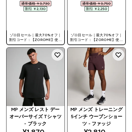
通常価格 ￥3,730‎
通常価格 ￥3,750‎
割引 ￥2,130‎
割引 ￥2,250‎
今すぐ購入
今すぐ購入
ゾロ目セール｜最大70%オフ｜
ゾロ目セール｜最大70%オフ｜
割引コード：【ZOROME】使用
割引コード：【ZOROME】使用
で追加10%オフ！
で追加10%オフ！
MP メンズ レスト デー
MP メンズ トレーニング
オーバーサイズ Tシャツ
5インチ ウーブンショー
- ブラック
ツ - ファッジ
discounted price
discounted pri
¥1,870‎
¥2,810‎