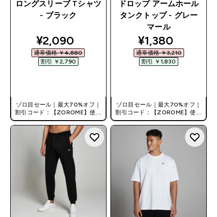
ロングスリーブ Tシャツ
ドロップ アームホール
- ブラック
タンクトップ - グレー
マール
discounted price
discounted pri
¥2,090‎
¥1,380‎
通常価格 ￥4,880‎
通常価格 ￥3,210‎
割引 ￥2,790‎
割引 ￥1,830‎
今すぐ購入
今すぐ購入
ゾロ目セール｜最大70%オフ｜
ゾロ目セール｜最大70%オフ｜
割引コード：【ZOROME】使用
割引コード：【ZOROME】使用
で追加10%オフ！
で追加10%オフ！