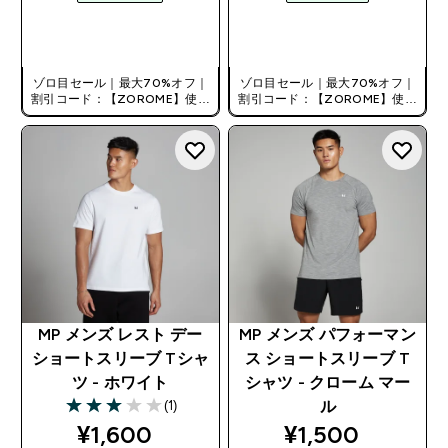
今すぐ購入
今すぐ購入
ゾロ目セール｜最大70%オフ｜
ゾロ目セール｜最大70%オフ｜
割引コード：【ZOROME】使用
割引コード：【ZOROME】使用
で追加10%オフ！
で追加10%オフ！
MP メンズ レスト デー
MP メンズ パフォーマン
ショートスリーブ Tシャ
ス ショートスリーブ T
ツ - ホワイト
シャツ - クローム マー
(1)
ル
3 out of 5 stars
discounted price
discounted pri
¥1,600‎
¥1,500‎