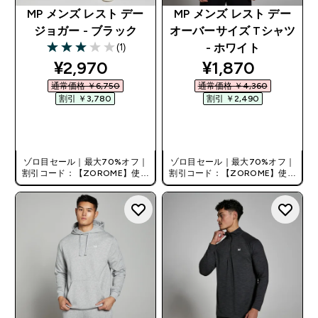
MP メンズ レスト デー
MP メンズ レスト デー
ジョガー - ブラック
オーバーサイズ Tシャツ
(1)
- ホワイト
3 out of 5 stars
discounted price
discounted pri
¥2,970‎
¥1,870‎
通常価格 ￥6,750‎
通常価格 ￥4,360‎
割引 ￥3,780‎
割引 ￥2,490‎
今すぐ購入
今すぐ購入
ゾロ目セール｜最大70%オフ｜
ゾロ目セール｜最大70%オフ｜
割引コード：【ZOROME】使用
割引コード：【ZOROME】使用
で追加10%オフ！
で追加10%オフ！