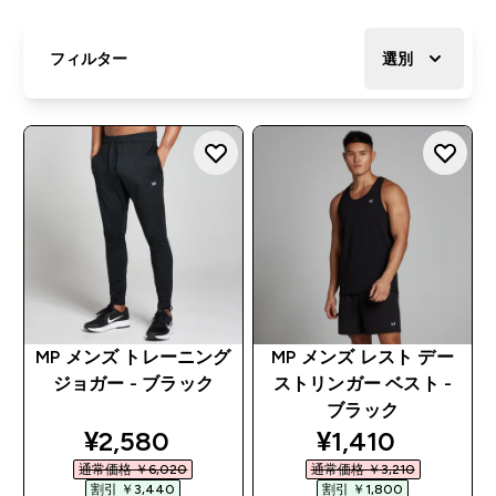
フィルター
選別
MP メンズ トレーニング
MP メンズ レスト デー
ジョガー - ブラック
ストリンガー ベスト -
ブラック
discounted price
discounted pri
¥2,580‎
¥1,410‎
通常価格 ￥6,020‎
通常価格 ￥3,210‎
割引 ￥3,440‎
割引 ￥1,800‎