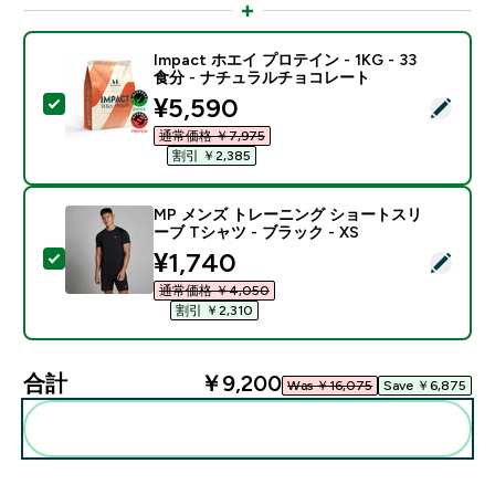
Impact ホエイ プロテイン - 1KG - 33
食分 - ナチュラルチョコレート
discounted price
¥5,590‎
この商品を選択 - Impact ホエイ プロテイン - 1KG 
通常価格 ￥7,975‎
割引 ￥2,385‎
MP メンズ トレーニング ショートスリ
ーブ Tシャツ - ブラック - XS
discounted price
¥1,740‎
この商品を選択 - MP メンズ トレーニング ショートスリー
通常価格 ￥4,050‎
割引 ￥2,310‎
合計
￥9,200‎
Was ￥16,075‎
Save ￥6,875‎
まとめてカートに入れる