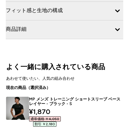
フィット感と生地の構成
商品詳細
よく一緒に購入されている商品
あわせて使いたい、人気の組み合わせ
現在の商品（選択済み）
MP メンズ トレーニング ショートスリーブ ベース
レイヤー - ブラック - S
discounted price
¥1,870‎
通常価格 ￥4,050‎
割引 ￥2,180‎