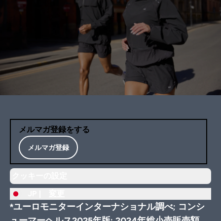
メルマガ登録をする
メルマガ登録
クッキーの設定
JP |
変更
*ユーロモニターインターナショナル調べ; コンシ
ューマーヘルス2025年版; 2024年総小売販売額