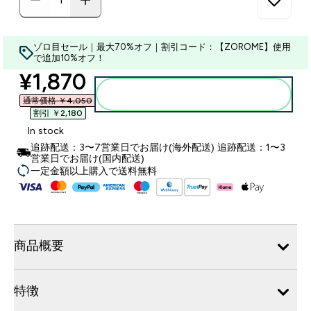
ゾロ目セール｜最大70%オフ｜割引コード：【ZOROME】使用
で追加10%オフ！
discounted price
¥1,870‎
カートに入れる
通常価格 ￥4,050‎
割引 ￥2,180‎
In stock
追跡配送：3〜7営業日でお届け(海外配送) 追跡配送：1〜3
営業日でお届け(国内配送)
一定金額以上購入で送料無料
商品概要
特徴