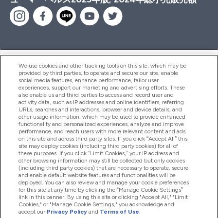
ヘルプ＆ガイド
We use cookies and other tracking tools on this site, which may be
provided by third parties, to operate and secure our site, enable
social media features, enhance performance, tailor user
experiences, support our marketing and advertising efforts. These
also enable us and third parties to access and record user and
商品について
activity data, such as IP addresses and online identifiers, referring
URLs, searches and interactions, browser and device details, and
other usage information, which may be used to provide enhanced
functionality and personalized experiences, analyze and improve
会社概要
performance, and reach users with more relevant content and ads
on this site and across third party sites. If you click “Accept All” this
site may deploy cookies (including third party cookies) for all of
these purposes. If you click “Limit Cookies,” your IP address and
特典＆ポイント
other browsing information may still be collected but only cookies
(including third party cookies) that are necessary to operate, secure
and enable default website features and functionalities will be
deployed. You can also review and manage your cookie preferences
for this site at any time by clicking the “Manage Cookie Settings”
2026 The Hut.com Ltd
link in this banner. By using this site or clicking "Accept All," "Limit
Cookies," or "Manage Cookie Settings," you acknowledge and
accept our
Privacy Policy
and
Terms of Use
.