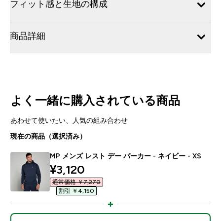
フィット感と生地の構成
商品詳細
よく一緒に購入されている商品
あわせて使いたい、人気の組み合わせ
現在の商品（選択済み）
MP メンズ レスト デー パーカー - ネイビー - XS
discounted price
¥3,120‎
通常価格 ￥7,270‎
割引 ￥4,150‎