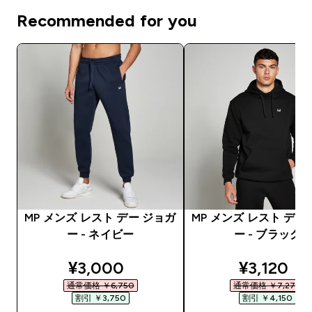
Recommended for you
MP メンズ レスト デー ジョガ
MP メンズ レスト デー
ー - ネイビー
ー - ブラック
discounted price
discounte
¥3,000‎
¥3,120‎
通常価格 ￥6,750‎
通常価格 ￥7,270‎
割引 ￥3,750‎
割引 ￥4,150‎