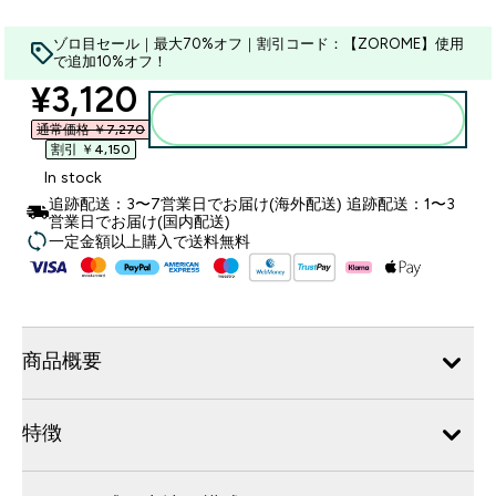
ゾロ目セール｜最大70%オフ｜割引コード：【ZOROME】使用
で追加10%オフ！
discounted price
¥3,120‎
カートに入れる
通常価格 ￥7,270‎
割引 ￥4,150‎
In stock
追跡配送：3〜7営業日でお届け(海外配送) 追跡配送：1〜3
営業日でお届け(国内配送)
一定金額以上購入で送料無料
商品概要
特徴