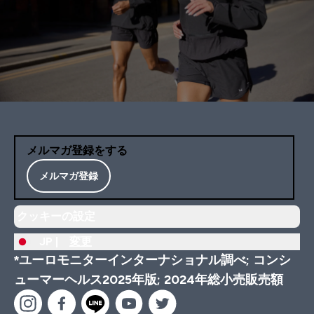
メルマガ登録をする
メルマガ登録
クッキーの設定
JP |
変更
*ユーロモニターインターナショナル調べ; コンシ
ューマーヘルス2025年版; 2024年総小売販売額