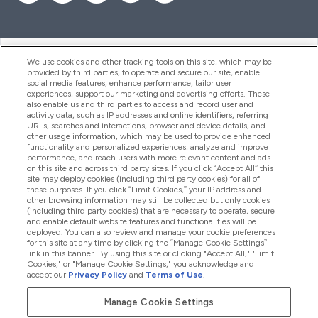
ヘルプ＆ガイド
We use cookies and other tracking tools on this site, which may be
provided by third parties, to operate and secure our site, enable
social media features, enhance performance, tailor user
experiences, support our marketing and advertising efforts. These
also enable us and third parties to access and record user and
商品について
activity data, such as IP addresses and online identifiers, referring
URLs, searches and interactions, browser and device details, and
other usage information, which may be used to provide enhanced
functionality and personalized experiences, analyze and improve
会社概要
performance, and reach users with more relevant content and ads
on this site and across third party sites. If you click “Accept All” this
site may deploy cookies (including third party cookies) for all of
these purposes. If you click “Limit Cookies,” your IP address and
特典＆ポイント
other browsing information may still be collected but only cookies
(including third party cookies) that are necessary to operate, secure
and enable default website features and functionalities will be
deployed. You can also review and manage your cookie preferences
for this site at any time by clicking the “Manage Cookie Settings”
2026 The Hut.com Ltd
link in this banner. By using this site or clicking "Accept All," "Limit
Cookies," or "Manage Cookie Settings," you acknowledge and
accept our
Privacy Policy
and
Terms of Use
.
Manage Cookie Settings