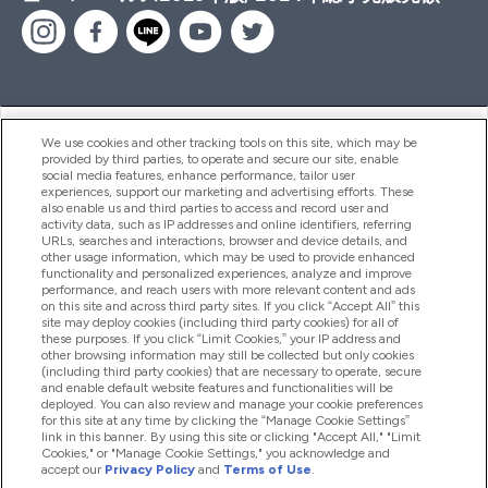
ヘルプ＆ガイド
We use cookies and other tracking tools on this site, which may be
provided by third parties, to operate and secure our site, enable
social media features, enhance performance, tailor user
experiences, support our marketing and advertising efforts. These
also enable us and third parties to access and record user and
商品について
activity data, such as IP addresses and online identifiers, referring
URLs, searches and interactions, browser and device details, and
other usage information, which may be used to provide enhanced
functionality and personalized experiences, analyze and improve
会社概要
performance, and reach users with more relevant content and ads
on this site and across third party sites. If you click “Accept All” this
site may deploy cookies (including third party cookies) for all of
these purposes. If you click “Limit Cookies,” your IP address and
特典＆ポイント
other browsing information may still be collected but only cookies
(including third party cookies) that are necessary to operate, secure
and enable default website features and functionalities will be
deployed. You can also review and manage your cookie preferences
for this site at any time by clicking the “Manage Cookie Settings”
2026 The Hut.com Ltd
link in this banner. By using this site or clicking "Accept All," "Limit
Cookies," or "Manage Cookie Settings," you acknowledge and
accept our
Privacy Policy
and
Terms of Use
.