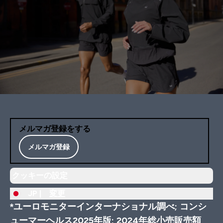
メルマガ登録をする
メルマガ登録
クッキーの設定
JP |
変更
*ユーロモニターインターナショナル調べ; コンシ
ューマーヘルス2025年版; 2024年総小売販売額