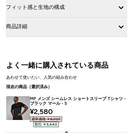
フィット感と生地の構成
商品詳細
よく一緒に購入されている商品
あわせて使いたい、人気の組み合わせ
現在の商品（選択済み）
MP メンズ シームレス ショートスリーブ Tシャツ -
ブラック マール - S
discounted price
¥2,580‎
通常価格 ￥6,020‎
割引 ￥3,440‎