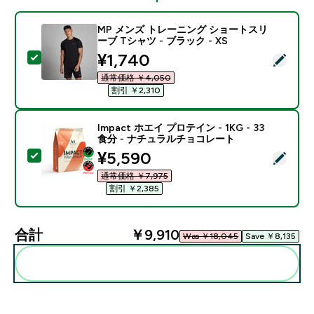
MP メンズ トレーニング ショートスリ
ーブ Tシャツ - ブラック - XS
discounted price
¥1,740‎
この商品を選択 - MP メンズ トレーニング ショートスリー
通常価格 ￥4,050‎
割引 ￥2,310‎
Impact ホエイ プロテイン - 1KG - 33
食分 - ナチュラルチョコレート
discounted price
¥5,590‎
この商品を選択 - Impact ホエイ プロテイン - 1KG 
通常価格 ￥7,975‎
割引 ￥2,385‎
合計
￥9,910‎
Was ￥18,045‎
Save ￥8,135‎
まとめてカートに入れる