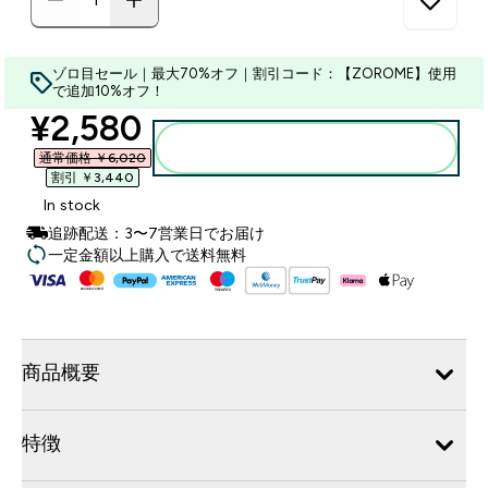
ゾロ目セール｜最大70%オフ｜割引コード：【ZOROME】使用
で追加10%オフ！
discounted price
¥2,580‎
カートに入れる
通常価格 ￥6,020‎
割引 ￥3,440‎
In stock
追跡配送：3〜7営業日でお届け
一定金額以上購入で送料無料
商品概要
特徴