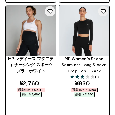
で追加10%オフ！
で追加10%オフ！
MP レディース マタニテ
MP Women's Shape
ィ ナーシング スポーツ
Seamless Long Sleeve
ブラ - ホワイト
Crop Top - Black
(1)
3 out of 5 stars
discounted price
discounted pr
¥2,760‎
¥830‎
通常価格 ￥6,440‎
通常価格 ￥3,190‎
割引 ￥3,680‎
割引 ￥2,360‎
今すぐ購入
今すぐ購入