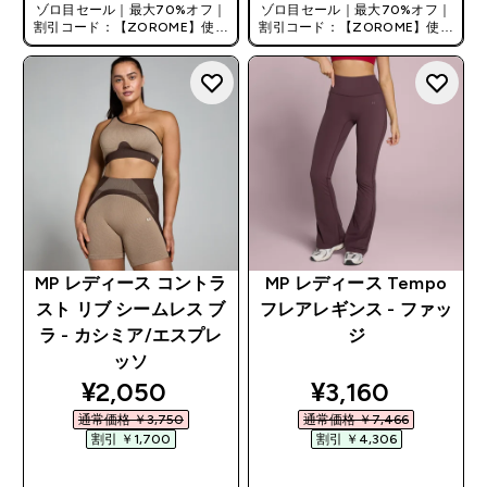
ゾロ目セール｜最大70%オフ｜
ゾロ目セール｜最大70%オフ｜
割引コード：【ZOROME】使用
割引コード：【ZOROME】使用
で追加10%オフ！
で追加10%オフ！
MP レディース コントラ
MP レディース Tempo
スト リブ シームレス ブ
フレアレギンス - ファッ
ラ - カシミア/エスプレ
ジ
ッソ
discounted price
discounted pri
¥2,050‎
¥3,160‎
通常価格 ￥3,750‎
通常価格 ￥7,466‎
割引 ￥1,700‎
割引 ￥4,306‎
今すぐ購入
今すぐ購入