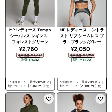
MP レディース Tempo
MP レディース コントラ
シームレス レギンス -
スト リブ シームレス ブ
フォレストグリーン
ラ - ブラック/グレー
discounted price
discounted pri
¥2,760‎
¥2,050‎
通常価格 ￥7,072‎
通常価格 ￥3,750‎
割引 ￥4,312‎
割引 ￥1,700‎
今すぐ購入
今すぐ購入
ゾロ目セール｜最大70%オフ｜
ゾロ目セール｜最大70%オフ｜
割引コード：【ZOROME】使用
割引コード：【ZOROME】使用
で追加10%オフ！
で追加10%オフ！