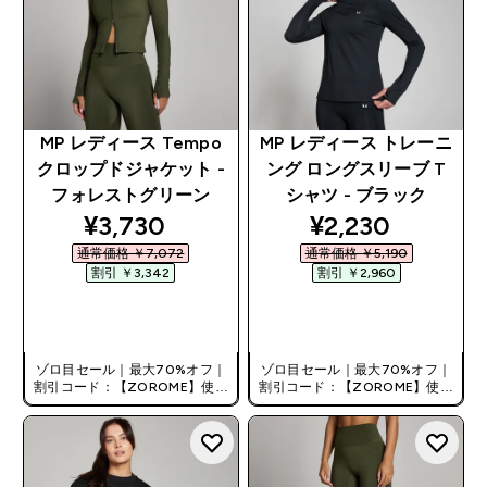
MP レディース Tempo
MP レディース トレーニ
クロップドジャケット -
ング ロングスリーブ T
フォレストグリーン
シャツ - ブラック
discounted price
discounted pri
¥3,730‎
¥2,230‎
通常価格 ￥7,072‎
通常価格 ￥5,190‎
割引 ￥3,342‎
割引 ￥2,960‎
今すぐ購入
今すぐ購入
ゾロ目セール｜最大70%オフ｜
ゾロ目セール｜最大70%オフ｜
割引コード：【ZOROME】使用
割引コード：【ZOROME】使用
で追加10%オフ！
で追加10%オフ！