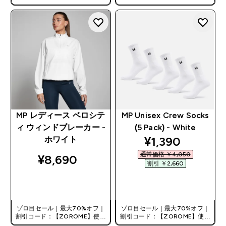
で追加10%オフ！
で追加10%オフ！
MP レディース ベロシテ
MP Unisex Crew Socks
ィ ウィンドブレーカー -
(5 Pack) - White
discounted pri
¥1,390‎
ホワイト
通常価格 ￥4,050‎
¥8,690‎
割引 ￥2,660‎
今すぐ購入
今すぐ購入
ゾロ目セール｜最大70%オフ｜
ゾロ目セール｜最大70%オフ｜
割引コード：【ZOROME】使用
割引コード：【ZOROME】使用
で追加10%オフ！
で追加10%オフ！