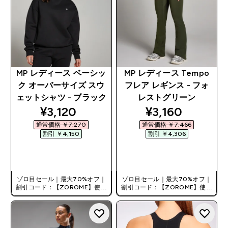
MP レディース ベーシッ
MP レディース Tempo
ク オーバーサイズ スウ
フレア レギンス - フォ
ェットシャツ - ブラック
レストグリーン
discounted price
discounted pri
¥3,120‎
¥3,160‎
通常価格 ￥7,270‎
通常価格 ￥7,466‎
割引 ￥4,150‎
割引 ￥4,306‎
今すぐ購入
今すぐ購入
ゾロ目セール｜最大70%オフ｜
ゾロ目セール｜最大70%オフ｜
割引コード：【ZOROME】使用
割引コード：【ZOROME】使用
で追加10%オフ！
で追加10%オフ！