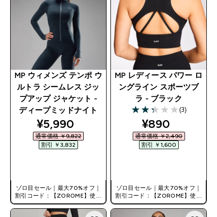
MP ウィメンズ テンポ ウ
MP レディース パワー ロ
ルトラ シームレス ジッ
ングライン スポーツブ
プアップ ジャケット -
ラ - ブラック
(3)
ディープミッドナイト
2.33 out of 5 stars
discounted price
discounted pr
¥5,990‎
¥890‎
通常価格 ￥9,822‎
通常価格 ￥2,490‎
割引 ￥3,832‎
割引 ￥1,600‎
今すぐ購入
今すぐ購入
ゾロ目セール｜最大70%オフ｜
ゾロ目セール｜最大70%オフ｜
割引コード：【ZOROME】使用
割引コード：【ZOROME】使用
で追加10%オフ！
で追加10%オフ！