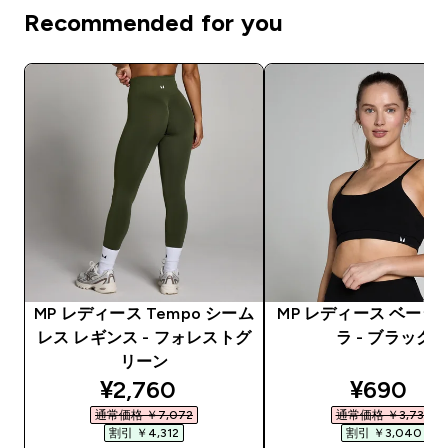
Recommended for you
MP レディース Tempo シーム
MP レディース ベーシ
レス レギンス - フォレストグ
ラ - ブラック
リーン
discounted price
discount
¥2,760‎
¥690‎
通常価格 ￥7,072‎
通常価格 ￥3,730‎
割引 ￥4,312‎
割引 ￥3,040‎