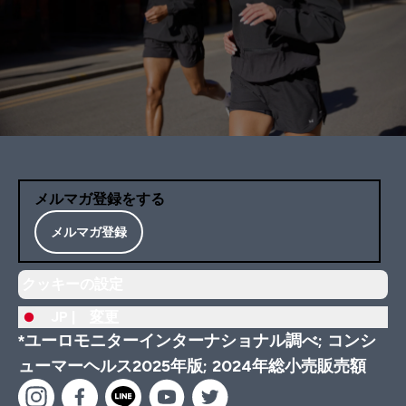
メルマガ登録をする
メルマガ登録
クッキーの設定
JP |
変更
*ユーロモニターインターナショナル調べ; コンシ
ューマーヘルス2025年版; 2024年総小売販売額