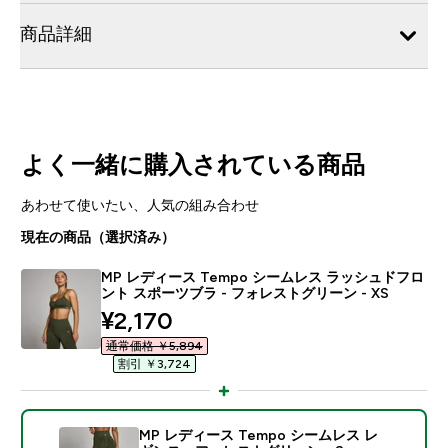
商品詳細
よく一緒に購入されている商品
あわせて使いたい、人気の組み合わせ
現在の商品（選択済み）
MP レディース Tempo シームレス ラッシュドフロ
ント スポーツブラ - フォレストグリーン - XS
discounted price
¥2,170‎
通常価格 ￥5,894‎
割引 ￥3,724‎
MP レディース Tempo シームレス レ