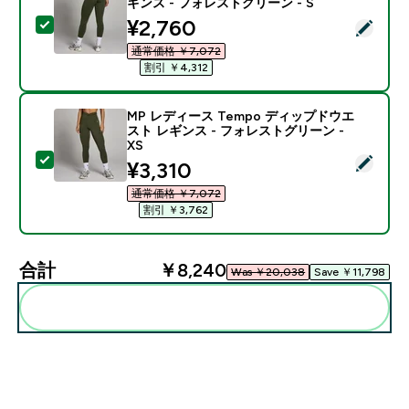
ギンス - フォレストグリーン - S
discounted price
¥2,760‎
この商品を選択 - MP レディース Tempo シームレス 
通常価格 ￥7,072‎
割引 ￥4,312‎
MP レディース Tempo ディップドウエ
スト レギンス - フォレストグリーン -
XS
この商品を選択 - MP レディース Tempo ディップドウ
discounted price
¥3,310‎
通常価格 ￥7,072‎
割引 ￥3,762‎
合計
￥8,240‎
Was ￥20,038‎
Save ￥11,798‎
まとめてカートに入れる