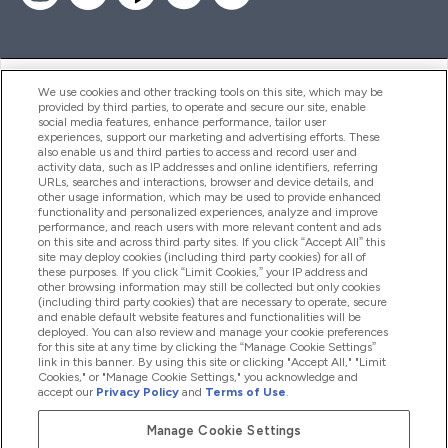
ヘルプ＆ガイド
We use cookies and other tracking tools on this site, which may be
provided by third parties, to operate and secure our site, enable
social media features, enhance performance, tailor user
experiences, support our marketing and advertising efforts. These
also enable us and third parties to access and record user and
商品について
activity data, such as IP addresses and online identifiers, referring
URLs, searches and interactions, browser and device details, and
other usage information, which may be used to provide enhanced
functionality and personalized experiences, analyze and improve
会社概要
performance, and reach users with more relevant content and ads
on this site and across third party sites. If you click “Accept All” this
site may deploy cookies (including third party cookies) for all of
these purposes. If you click “Limit Cookies,” your IP address and
特典＆ポイント
other browsing information may still be collected but only cookies
(including third party cookies) that are necessary to operate, secure
and enable default website features and functionalities will be
deployed. You can also review and manage your cookie preferences
for this site at any time by clicking the “Manage Cookie Settings”
2026 The Hut.com Ltd
link in this banner. By using this site or clicking "Accept All," "Limit
Cookies," or "Manage Cookie Settings," you acknowledge and
accept our
Privacy Policy
and
Terms of Use
.
Manage Cookie Settings