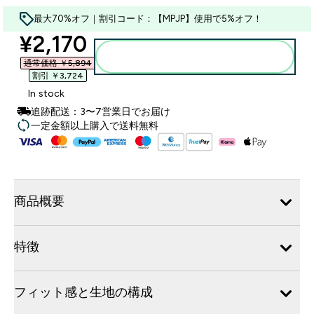
最大70%オフ｜割引コード：【MPJP】使用で5%オフ！
discounted price
¥2,170‎
カートに入れる
通常価格 ￥5,894‎
割引 ￥3,724‎
In stock
追跡配送：3〜7営業日でお届け
一定金額以上購入で送料無料
商品概要
特徴
フィット感と生地の構成