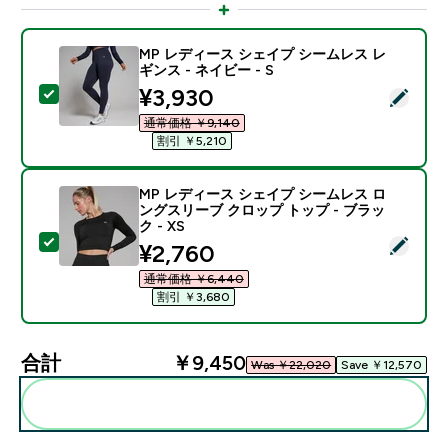
MP レディース シェイプ シームレス レ
ギンス - ネイビー - S
discounted price
¥3,930‎
この商品を選択 - MP レディース シェイプ シームレス レ
通常価格 ￥9,140‎
割引 ￥5,210‎
MP レディース シェイプ シームレス ロ
ングスリーブ クロップ トップ - ブラッ
ク - XS
この商品を選択 - MP レディース シェイプ シームレス 
discounted price
¥2,760‎
通常価格 ￥6,440‎
割引 ￥3,680‎
合計
￥9,450‎
Was ￥22,020‎
Save ￥12,570‎
まとめてカートに入れる