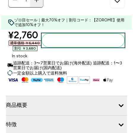
ゾロ目セール｜最大70%オフ｜割引コード：【ZOROME】使用
で追加10%オフ！
discounted price
¥2,760‎
カートに入れる
通常価格 ￥6,440‎
割引 ￥3,680‎
In stock
追跡配送：3〜7営業日でお届け(海外配送) 追跡配送：1〜3
営業日でお届け(国内配送)
一定金額以上購入で送料無料
商品概要
特徴