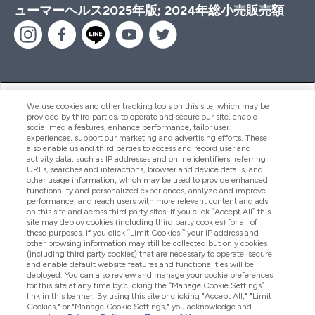
ューマーヘルス2025年版; 2024年総小売販売額
ヘルプ＆ガイド
We use cookies and other tracking tools on this site, which may be
provided by third parties, to operate and secure our site, enable
social media features, enhance performance, tailor user
experiences, support our marketing and advertising efforts. These
also enable us and third parties to access and record user and
商品について
activity data, such as IP addresses and online identifiers, referring
URLs, searches and interactions, browser and device details, and
other usage information, which may be used to provide enhanced
functionality and personalized experiences, analyze and improve
会社概要
performance, and reach users with more relevant content and ads
on this site and across third party sites. If you click “Accept All” this
site may deploy cookies (including third party cookies) for all of
these purposes. If you click “Limit Cookies,” your IP address and
特典＆ポイント
other browsing information may still be collected but only cookies
(including third party cookies) that are necessary to operate, secure
and enable default website features and functionalities will be
deployed. You can also review and manage your cookie preferences
for this site at any time by clicking the “Manage Cookie Settings”
2026 The Hut.com Ltd
link in this banner. By using this site or clicking "Accept All," "Limit
Cookies," or "Manage Cookie Settings," you acknowledge and