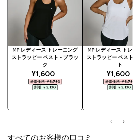
MP レディース トレーニング
MP レディース トレー
ストラッピー ベスト - ブラッ
ストラッピー ベスト -
ク
ト
discounted price
discounte
¥1,600‎
¥1,600‎
通常価格 ￥3,730‎
通常価格 ￥3,730‎
割引 ￥2,130‎
割引 ￥2,130‎
今すぐ購入
今すぐ購入
すべてのお客様の口コミ