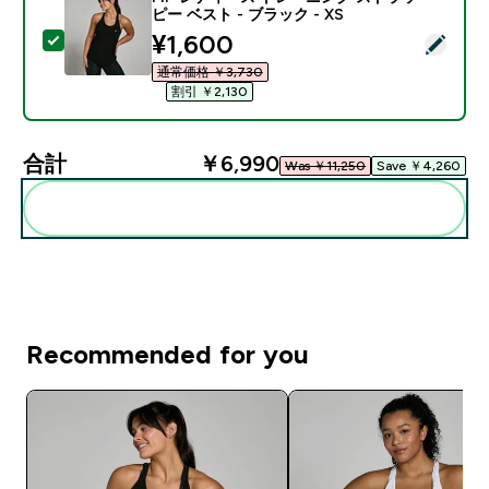
ピー ベスト - ブラック - XS
discounted price
¥1,600‎
この商品を選択 - MP レディース トレーニング ストラッピ
通常価格 ￥3,730‎
割引 ￥2,130‎
合計
￥6,990‎
Was ￥11,250‎
Save ￥4,260‎
まとめてカートに入れる
Recommended for you