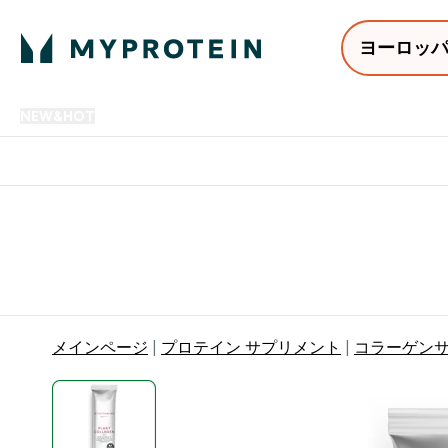
ヨーロッ
NEW&HOT
プロテイン
アミノ酸
サプリメント
プロテ
Enter NEW&HOT submenu
Enter プロテイン submenu
Enter アミノ酸 submenu
Enter サ
⌄
⌄
⌄
⌄
12,000円以上購入で送料無
メインページ
プロテイン サプリメント
コラーゲン