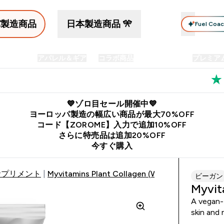
パ製造商品
日本製造商品 🎌
Fuel Coa
イン食品
アパレル＆ギア
コラボ商品
セット商品
プレミア
プリメント submenu
Enter プロテイン食品 submenu
Enter アパレル＆ギア submenu
Enter コラボ商品 submen
⌄
⌄
⌄
料
公式LINE追加で最新お得情報をゲット
公式アプリはこちら
💙ゾロ目セール開催中💙
ヨーロッパ製造の幅広い商品が最大70%OFF
コード【ZOROME】入力で追加10%OFF
さらに特売品は追加20%OFF
今すぐ購入
サプリメント
Myvitamins Plant Collagen (WE)
ビーガン
Myvit
A vegan-f
skin and n