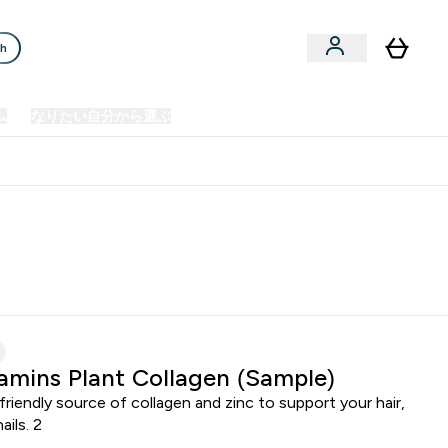
ch
ム
なりたい自分から選ぶ
クリアランスセール
日本製造商品
u
Enter プレミアム submenu
Enter なりたい自分から選ぶ submenu
En
⌄
⌄
⌄
欧州スポーツ栄養No.1ブランド*
amins Plant Collagen (Sample)
riendly source of collagen and zinc to support your hair,
ails. 2