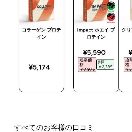
アチ
コラーゲン プロテ
Impact ホエイ プ
クリ
レー
イン
ロテイン
ted price
discounted pri
d
¥5,590‎
¥
通常価
通
割引
格
格
¥5,174‎
0‎
￥2,385‎
￥7,975‎
￥5,
今すぐ購
今すぐ購
入
入
すべてのお客様の口コミ