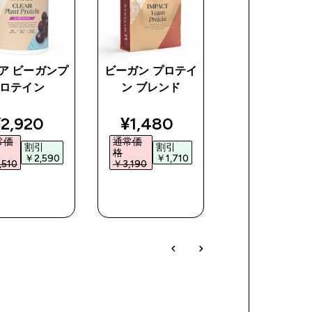
ア ビーガンプ
ビーガン プロテイ
クリア ホエイ
ロテイン
ン ブレンド
ロテイン
ce
iscounted price
discounted price
discoun
2,920‎
¥1,480‎
¥5,380‎
常価
通常価
通常価
割引
割引
割引
格
格
￥2,590‎
￥1,710‎
￥2,41
510‎
￥3,190‎
￥7,790‎
今すぐ購
今すぐ購
今すぐ購
入
入
入