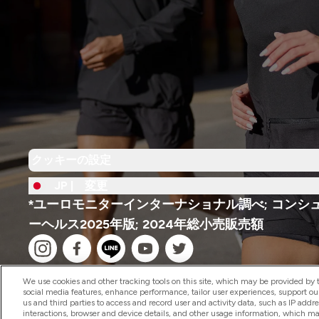
クッキーの設定
JP |
変更
*ユーロモニターインターナショナル調べ; コンシ
ーヘルス2025年版; 2024年総小売販売額
We use cookies and other tracking tools on this site, which may be provided by th
social media features, enhance performance, tailor user experiences, support ou
us and third parties to access and record user and activity data, such as IP addr
interactions, browser and device details, and other usage information, which m
2026 The Hut.com Ltd