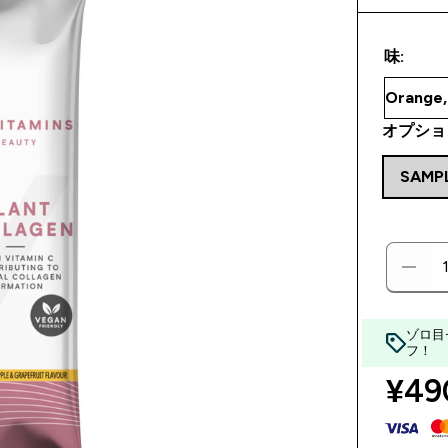
味:
オプショ
SAMP
ゾロ目
フ！
¥490