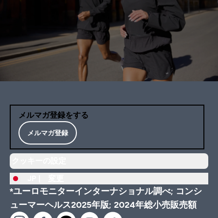
メルマガ登録をする
メルマガ登録
クッキーの設定
JP |
変更
*ユーロモニターインターナショナル調べ; コンシ
ューマーヘルス2025年版; 2024年総小売販売額