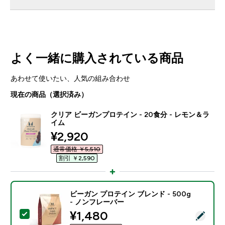
よく一緒に購入されている商品
あわせて使いたい、人気の組み合わせ
現在の商品（選択済み）
クリア ビーガンプロテイン - 20食分 - レモン＆ラ
イム
discounted price
¥2,920‎
通常価格 ￥5,510‎
割引 ￥2,590‎
ビーガン プロテイン ブレンド - 500g
- ノンフレーバー
discounted price
¥1,480‎
この商品を選択 - ビーガン プロテイン ブレンド - 500