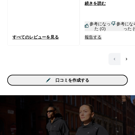
続きを読む
の皮かじっ時のえぐみ感
す。 夏にちょうどいいけ
れからも汗をかいた後に
参考になっ
参考にな
やすいから、通年飲めそ
た (0)
った (
す。 朝のウォーキング後
すべてのレビューを見る
報告する
ながら、お弁当作って出
ます。 バルクアップでは
て、体型維持したくて飲
す。 運動も速筋ではなく
で。1ヶ月続けて、少しず
幅、太ももが細くなって
ッとしてます。 スクリュ
口コミを作成する
プの入れ物なので湿気に
保管しやすいです。