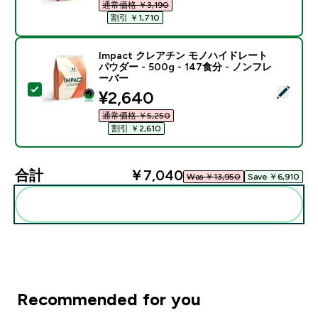
通常価格 ￥3,190‎
割引 ￥1,710‎
Impact クレアチン モノハイドレート
パウダー - 500g - 147食分 - ノンフレ
ーバー
この商品を選択 - Impact クレアチン モノハイドレート パ
discounted price
¥2,640‎
通常価格 ￥5,250‎
割引 ￥2,610‎
合計
￥7,040‎
Was ￥13,950‎
Save ￥6,910‎
まとめてカートに入れる
Recommended for you