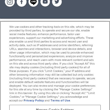
ヘルプ＆ガイド
We use cookies and other tracking tools on this site, which may be
provided by third parties, to operate and secure our site, enable
social media features, enhance performance, tailor user
experiences, support our marketing and advertising efforts. These
also enable us and third parties to access and record user and
商品について
activity data, such as IP addresses and online identifiers, referring
URLs, searches and interactions, browser and device details, and
other usage information, which may be used to provide enhanced
functionality and personalized experiences, analyze and improve
会社概要
performance, and reach users with more relevant content and ads
on this site and across third party sites. If you click “Accept All” this
site may deploy cookies (including third party cookies) for all of
these purposes. If you click “Limit Cookies,” your IP address and
特典＆ポイント
other browsing information may still be collected but only cookies
(including third party cookies) that are necessary to operate, secure
and enable default website features and functionalities will be
deployed. You can also review and manage your cookie preferences
for this site at any time by clicking the “Manage Cookie Settings”
2026 The Hut.com Ltd
link in this banner. By using this site or clicking "Accept All," "Limit
Cookies," or "Manage Cookie Settings," you acknowledge and
accept our
Privacy Policy
and
Terms of Use
.
Manage Cookie Settings