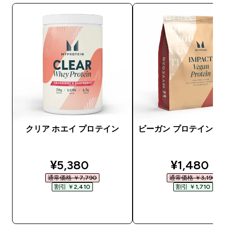
クリア ホエイ プロテイン
ビーガン プロテイン 
discounted price
discounte
¥5,380‎
¥1,480‎
通常価格 ￥7,790‎
通常価格 ￥3,190‎
割引 ￥2,410‎
割引 ￥1,710‎
今すぐ購入
今すぐ購入