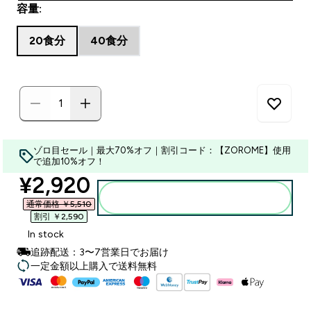
容量:
20食分
40食分
ゾロ目セール｜最大70%オフ｜割引コード：【ZOROME】使用
で追加10%オフ！
discounted price
¥2,920‎
カートに入れる
通常価格 ￥5,510‎
割引 ￥2,590‎
In stock
追跡配送：3〜7営業日でお届け
一定金額以上購入で送料無料