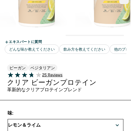
ビーガン
ベジタリアン
25 ＋件の口コミ
25 Reviews
3.76 out of 5 stars
クリア ビーガンプロテイン
革新的なクリアプロテインブレンド
味: