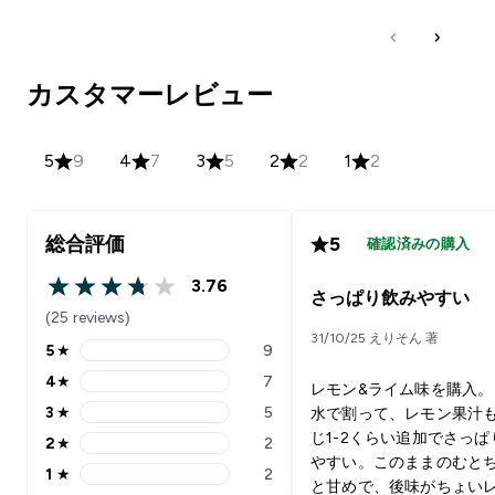
カスタマーレビュー
5
9
4
7
3
5
2
2
1
2
総合評価
5
確認済みの購入
3.76
3.76 out of 5 stars
さっぱり飲みやすい
(25 reviews)
31/10/25 えりそん 著
5
★
9
5 stars rating 9 reviews
4
★
7
レモン&ライム味を購入。
4 stars rating 7 reviews
3
★
5
水で割って、レモン果汁
3 stars rating 5 reviews
じ1-2くらい追加でさっぱ
2
★
2
2 stars rating 2 reviews
やすい。このままのむと
1
★
2
1 stars rating 2 reviews
と甘めで、後味がちょい