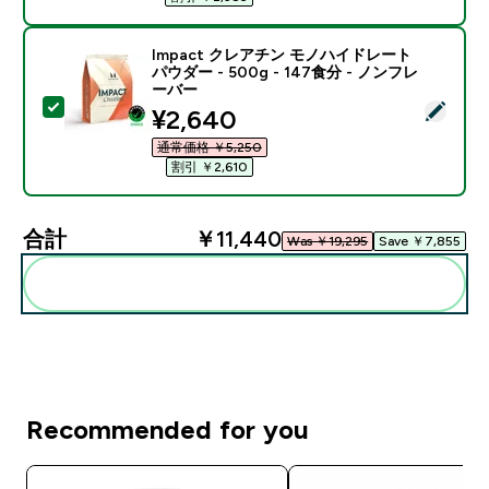
Impact クレアチン モノハイドレート
パウダー - 500g - 147食分 - ノンフレ
ーバー
この商品を選択 - Impact クレアチン モノハイドレート パ
discounted price
¥2,640‎
通常価格 ￥5,250‎
割引 ￥2,610‎
合計
￥11,440‎
Was ￥19,295‎
Save ￥7,855‎
まとめてカートに入れる
Recommended for you