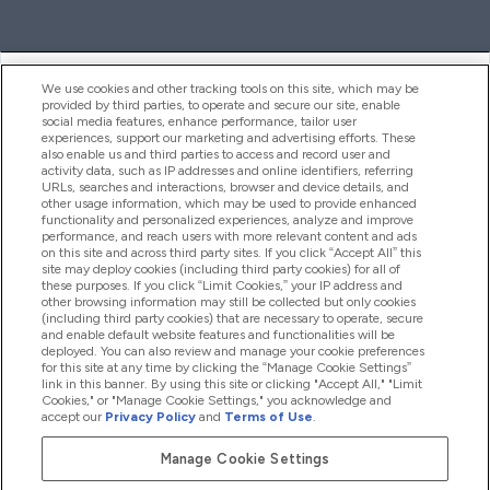
ヘルプ＆ガイド
We use cookies and other tracking tools on this site, which may be
provided by third parties, to operate and secure our site, enable
social media features, enhance performance, tailor user
experiences, support our marketing and advertising efforts. These
also enable us and third parties to access and record user and
商品について
activity data, such as IP addresses and online identifiers, referring
URLs, searches and interactions, browser and device details, and
other usage information, which may be used to provide enhanced
functionality and personalized experiences, analyze and improve
会社概要
performance, and reach users with more relevant content and ads
on this site and across third party sites. If you click “Accept All” this
site may deploy cookies (including third party cookies) for all of
these purposes. If you click “Limit Cookies,” your IP address and
特典＆ポイント
other browsing information may still be collected but only cookies
(including third party cookies) that are necessary to operate, secure
and enable default website features and functionalities will be
deployed. You can also review and manage your cookie preferences
for this site at any time by clicking the “Manage Cookie Settings”
2026 The Hut.com Ltd
link in this banner. By using this site or clicking "Accept All," "Limit
Cookies," or "Manage Cookie Settings," you acknowledge and
accept our
Privacy Policy
and
Terms of Use
.
Manage Cookie Settings