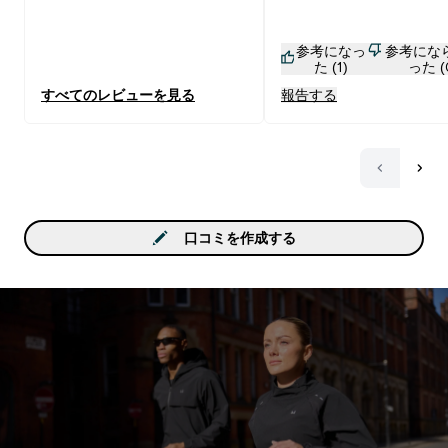
参考になっ
参考にな
た (1)
った (
すべてのレビューを見る
報告する
口コミを作成する