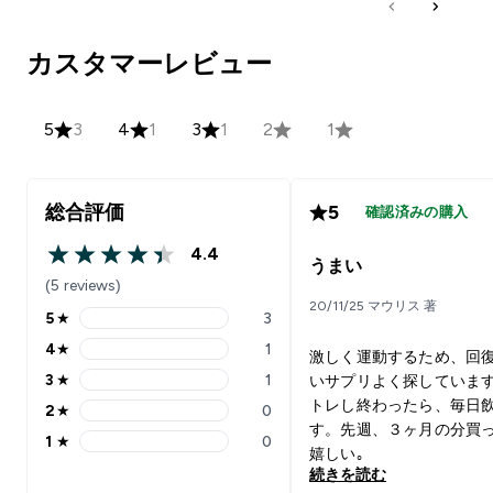
カスタマーレビュー
5
3
4
1
3
1
2
1
総合評価
5
確認済みの購入
4.4
4.4 out of 5 stars
うまい
(5 reviews)
20/11/25 マウリス 著
5
★
3
5 stars rating 3 reviews
4
★
1
激しく運動するため、回
4 stars rating 1 reviews
3
★
1
いサプリよく探していま
3 stars rating 1 reviews
トレし終わったら、毎日
2
★
0
2 stars rating 0 reviews
す。先週、３ヶ月の分買
1
★
0
1 stars rating 0 reviews
嬉しい｡
続きを読む