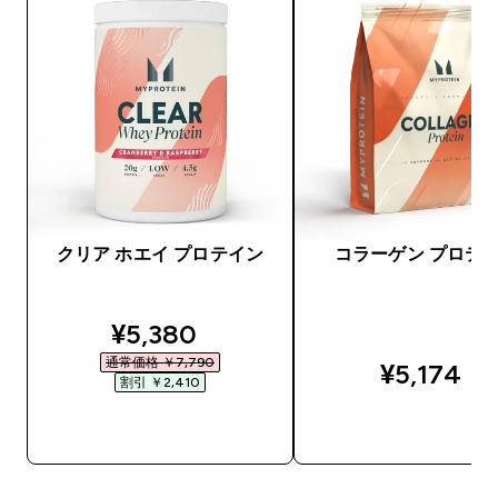
クリア ホエイ プロテイン
コラーゲン プロテ
discounted price
¥5,380‎
通常価格 ￥7,790‎
¥5,174‎
割引 ￥2,410‎
今すぐ購入
今すぐ購入