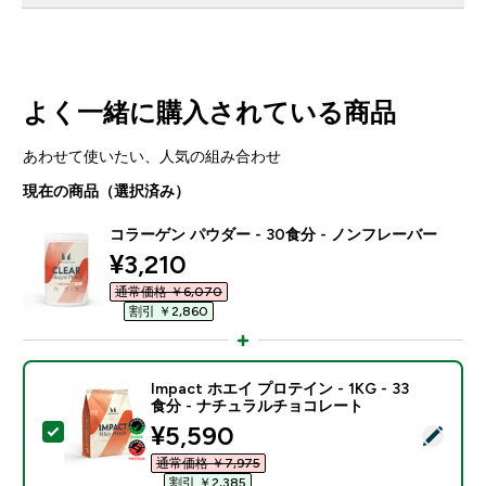
よく一緒に購入されている商品
あわせて使いたい、人気の組み合わせ
現在の商品（選択済み）
コラーゲン パウダー - 30食分 - ノンフレーバー
discounted price
¥3,210‎
通常価格 ￥6,070‎
割引 ￥2,860‎
Impact ホエイ プロテイン - 1KG - 33
食分 - ナチュラルチョコレート
discounted price
¥5,590‎
この商品を選択 - Impact ホエイ プロテイン - 1KG 
通常価格 ￥7,975‎
割引 ￥2,385‎