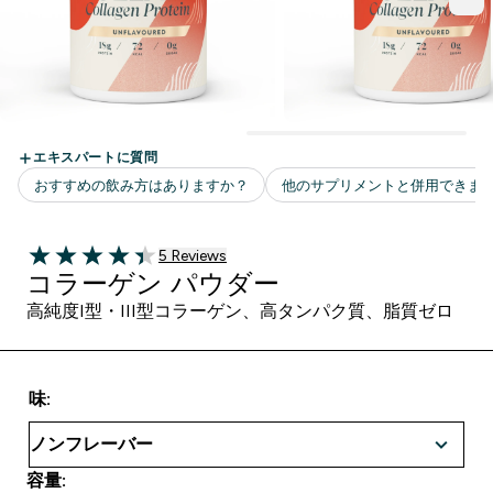
5 ＋件の口コミ
5 Reviews
4.4 out of 5 stars
コラーゲン パウダー
高純度I型・III型コラーゲン、高タンパク質、脂質ゼロ
味:
容量: