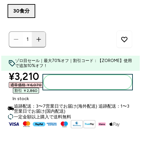
30食分
ゾロ目セール｜最大70%オフ｜割引コード：【ZOROME】使用
で追加10%オフ！
discounted price
¥3,210‎
カートに入れる
通常価格 ￥6,070‎
割引 ￥2,860‎
In stock
追跡配送：3〜7営業日でお届け(海外配送) 追跡配送：1〜3
営業日でお届け(国内配送)
一定金額以上購入で送料無料